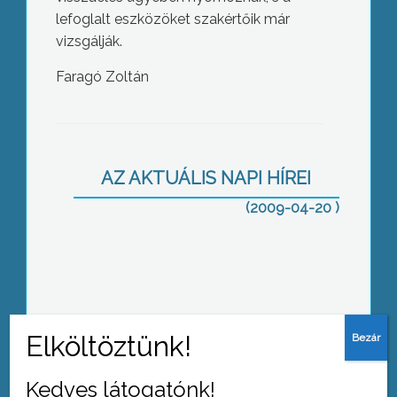
lefoglalt eszközöket szakértőik már
vizsgálják.
Faragó Zoltán
Májustól új szolgáltató végzi a
gyöngyösi hulladék kezelését
AZ AKTUÁLIS NAPI HÍREI
(2009-04-20 )
A golyóálló vezető
Kedves látogatónk!