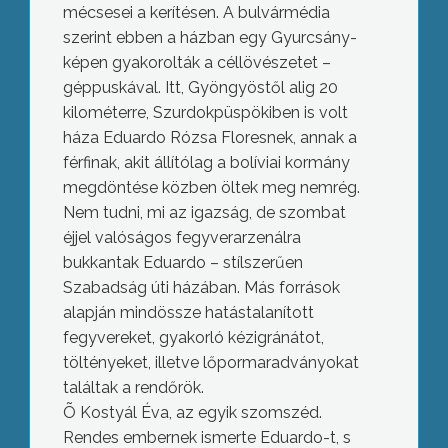
mécsesei a kerítésen. A bulvármédia
szerint ebben a házban egy Gyurcsány-
képen gyakorolták a céllövészetet –
géppuskával. Itt, Gyöngyöstől alig 20
kilométerre, Szurdokpüspökiben is volt
háza Eduardo Rózsa Floresnek, annak a
férfinak, akit állítólag a bolíviai kormány
megdöntése közben öltek meg nemrég.
Nem tudni, mi az igazság, de szombat
éjjel valóságos fegyverarzenálra
bukkantak Eduardo – stílszerűen
Szabadság úti házában. Más források
alapján mindössze hatástalanított
fegyvereket, gyakorló kézigránátot,
töltényeket, illetve lőpormaradványokat
találtak a rendőrök.
Õ Kostyál Éva, az egyik szomszéd.
Rendes embernek ismerte Eduardo-t, s