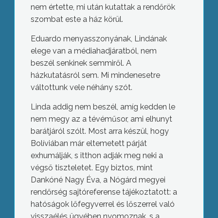
nem értette, mi után kutattak a rendőrök
szombat este a ház körül.
Eduardo menyasszonyának, Lindának
elege van a médiahadjáratból, nem
beszél senkinek semmiről. A
házkutatásról sem. Mi mindenesetre
váltottunk vele néhány szót.
Linda addig nem beszél, amíg kedden le
nem megy az a tévéműsor, ami elhunyt
barátjáról szólt. Most arra készül, hogy
Bolíviában már eltemetett párját
exhumálják, s itthon adják meg neki a
végső tiszteletet. Egy biztos, mint
Dankóné Nagy Éva, a Nógárd megyei
rendőrség sajtóreferense tájékoztatott: a
hatóságok lőfegyverrel és lőszerrel való
visszaélés ügyében nyomoznak, s a