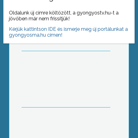
A megye 35 óvodájából mintegy 230
Oldalunk új címre költözött, a gyongyostv.hu-t a
nagycsoportos nevezett be az idei
jövőben már nem frissítjük!
megyei rajzversenyre
Kérjük kattintson IDE és ismerje meg új portálunkat a
gyongyosma.hu címen!
Újabb kötettel gazdagodott a
reformkori gyöngyösi irodalmi életet
bemutató könyvek sora