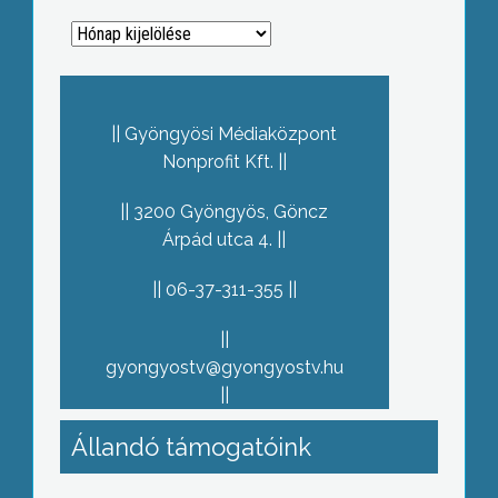
Archívum
Gyöngyösi Médiaközpont
Nonprofit Kft.
3200 Gyöngyös, Göncz
Árpád utca 4.
06-37-311-355
gyongyostv@gyongyostv.hu
Állandó támogatóink