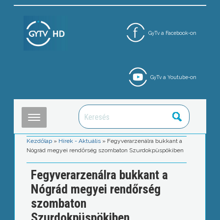
GyTv a Facebook-on
GyTv a Youtube-on
Kezdőlap
»
Hírek - Aktuális
»
Fegyverarzenálra bukkant a
Nógrád megyei rendőrség szombaton Szurdokpüspökiben
Fegyverarzenálra bukkant a
Nógrád megyei rendőrség
szombaton
Szurdokpüspökiben