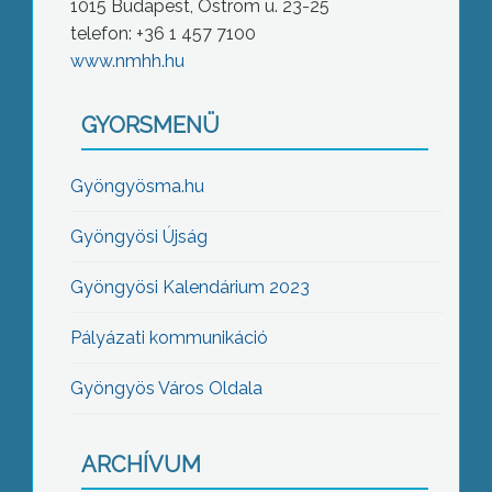
1015 Budapest, Ostrom u. 23-25
telefon: +36 1 457 7100
www.nmhh.hu
GYORSMENÜ
Gyöngyösma.hu
Gyöngyösi Újság
Gyöngyösi Kalendárium 2023
Pályázati kommunikáció
Gyöngyös Város Oldala
ARCHÍVUM