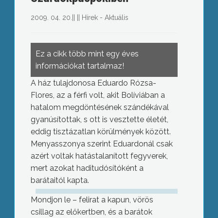
2009. 04. 20.
||
||
Hírek - Aktuális
Ez a cikk több mint egy éves
információkat tartalmaz!
A ház tulajdonosa Eduardo Rózsa-
Flores, az a férfi volt, akit Bolíviában a
hatalom megdöntésének szándékával
gyanúsítottak, s ott is vesztette életét,
eddig tisztázatlan körülmények között.
Menyasszonya szerint Eduardonál csak
azért voltak hatástalanított fegyverek,
mert azokat haditudósítóként a
barátaitól kapta.
Mondjon le – felirat a kapun, vörös
csillag az előkertben, és a barátok