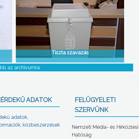
Tiszta szavazás
bb az archívumra
ÉRDEKŰ ADATOK
FELÜGYELETI
SZERVÜNK
dekű adatok,
ormációk, közbeszerzések
Nemzeti Média- és Hírközlési
Hatóság