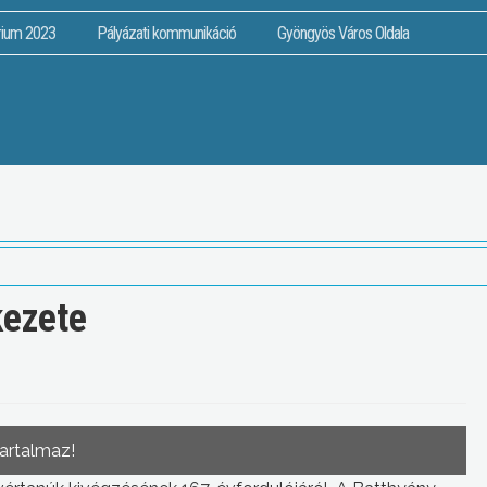
rium 2023
Pályázati kommunikáció
Gyöngyös Város Oldala
kezete
tartalmaz!