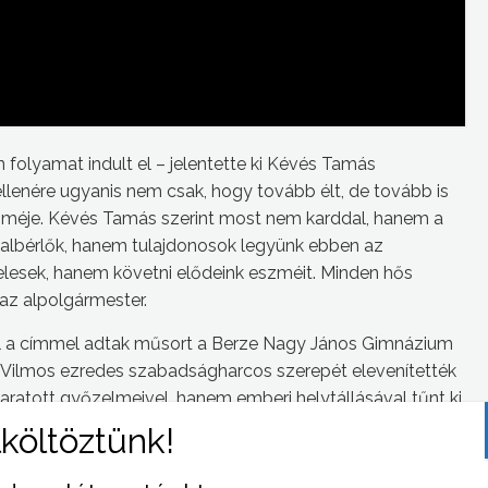
 folyamat indult el – jelentette ki Kévés Tamás
lenére ugyanis nem csak, hogy tovább élt, de tovább is
zméje. Kévés Tamás szerint most nem karddal, hanem a
 albérlők, hanem tulajdonosok legyünk ebben az
lesek, hanem követni elődeink eszméit. Minden hős
az alpolgármester.
l a címmel adtak műsort a Berze Nagy János Gimnázium
ár Vilmos ezredes szabadságharcos szerepét elevenítették
 aratott győzelmeivel, hanem emberi helytállásával tűnt ki
anúk közt elsőként végezték ki, kegyelemből golyó által.