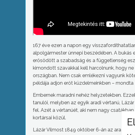
167 éve ezen a napon egy visszafordíthatatlan
alpolgármester ünnepi beszédében. A bukás el
erősödött a szabadság és a függetlenség es
kimondott szavakkal kell harcolnunk, hogy ne
országban. Nem csak emlékezni vagyunk köte
példája adjon erőt küzdelmeinkben – mondta 
Embernek maradni nehéz helyzetekben. Ezze
tanulói, melyben az egyik aradi vértanú, Láz
fel. Azét a vértanúét, aki nem nagy csatákban
kortársai közül.
Lázár Vilmost 1849 október 6-án az aradi vért