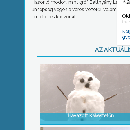
Ke
Hasonló módon, mint gróf Batthyány Lajos min
ünnepség végén a város vezetői, valamint a pá
Old
emlékezés koszorúit.
fris
Kér
gyo
AZ AKTUÁLIS
Havazott Kékestetőn