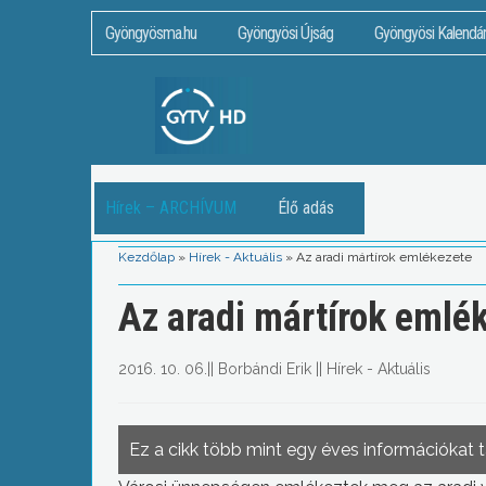
Gyöngyösma.hu
Gyöngyösi Újság
Gyöngyösi Kalendá
Hírek – ARCHÍVUM
Élő adás
Kezdőlap
»
Hírek - Aktuális
»
Az aradi mártírok emlékezete
Az aradi mártírok emlé
2016. 10. 06.
||
Borbándi Erik
||
Hírek - Aktuális
Ez a cikk több mint egy éves információkat 