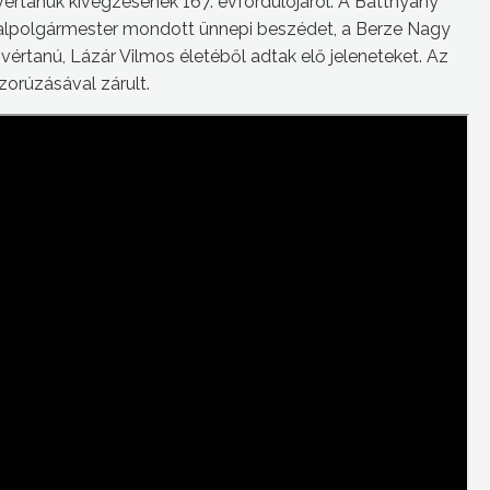
értanúk kivégzésének 167. évfordulójáról. A Batthyány
alpolgármester mondott ünnepi beszédet, a Berze Nagy
vértanú, Lázár Vilmos életéből adtak elő jeleneteket. Az
orúzásával zárult.