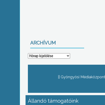
ARCHÍVUM
Archívum
Gyöngyösi Médiaközpont 
Állandó támogatóink