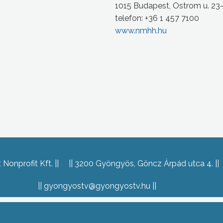
1015 Budapest, Ostrom u. 23
telefon: +36 1 457 7100
www.nmhh.hu
Nonprofit Kft.
3200 Gyöngyös, Göncz Árpád utca 4.
gyongyostv@gyongyostv.hu