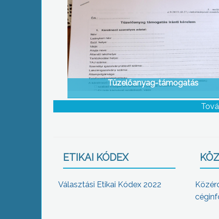
Tüzelőanyag-támogatás
Tová
ETIKAI KÓDEX
KÖZ
Választási Etikai Kódex 2022
Közér
céginf