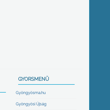
GYORSMENÜ
Gyöngyösma.hu
Gyöngyösi Újság