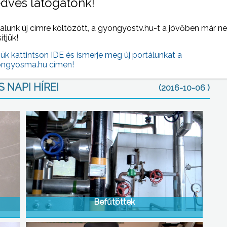
dves látogatónk!
iszterelnököt, akinek a gyöngyösi szobra előtt az
rtok és társadalmi szervezetek képviselői helyezték el az
alunk új címre költözött, a gyongyostv.hu-t a jövőben már n
sítjük!
jük kattintson IDE és ismerje meg új portálunkat a
ngyosma.hu címen!
 NAPI HÍREI
(2016-10-06 )
Befűtöttek