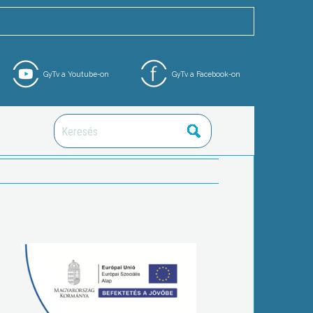
GyTv a Youtube-on
GyTv a Facebook-on