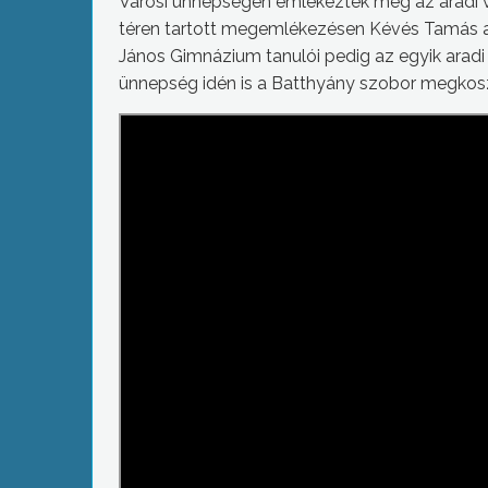
Városi ünnepségen emlékeztek meg az aradi v
téren tartott megemlékezésen Kévés Tamás 
János Gimnázium tanulói pedig az egyik aradi 
ünnepség idén is a Batthyány szobor megkosz