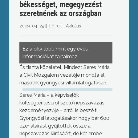
békességet, megegyezést
szeretnének az országban
2009. 04. 29.
||
||
Hírek - Aktuális
Ez a cikk több mint egy éves
információkat tartalmaz!
És tiszta közéletet. Mindezt Seres Mária,
a Civil Mozgalom vezetője mondta el
második gyöngyösi villámlátogatásán.
Seres Mária – a képviselők
költségtérítéséről szóló népszavazás
kezdeményezője – arról is beszélt
Gyöngyösi látogatásakor, hogy bár 600
ezer aláírást gyűjtöttek össze a
népszavazás kiírásáért, de két ember