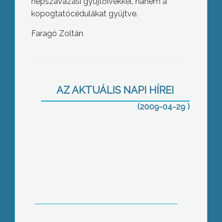
népszavazási gyűjtőívekkel, hanem a
kopogtatócédulákat gyűjtve.
Faragó Zoltán
Gyöngyösön, az önkormányzat
korábbi döntése alapján, tilos a
dohányzás, a játszótereken
AZ AKTUÁLIS NAPI HÍREI
(2009-04-29 )
Összesen 56, – 32 fehér, 19 vörös és 5
rozé bormintával – neveztek az idei
borversenyre Nagyrédén