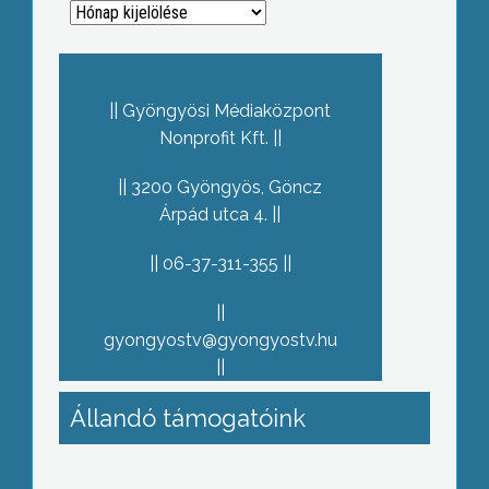
Archívum
Gyöngyösi Médiaközpont
Nonprofit Kft.
3200 Gyöngyös, Göncz
Árpád utca 4.
06-37-311-355
gyongyostv@gyongyostv.hu
Állandó támogatóink