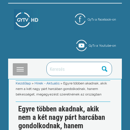
GyTv a Facebook-on
GyTv a Youtube-on
Kezdőlap
»
Hírek - Aktuális
»
Egyre többen akadnak, akik
nem a két nagy párt harcában gondolkodnak, hanem
békességet, megegyezést szeretnének az országban
Egyre többen akadnak, akik
nem a két nagy párt harcában
gondolkodnak, hanem