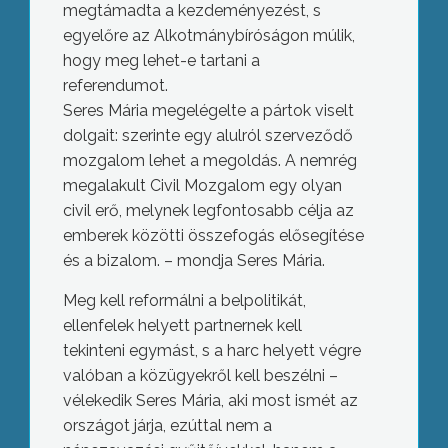
megtámadta a kezdeményezést, s
egyelőre az Alkotmánybíróságon múlik,
hogy meg lehet-e tartani a
referendumot.
Seres Mária megelégelte a pártok viselt
dolgait: szerinte egy alulról szerveződő
mozgalom lehet a megoldás. A nemrég
megalakult Civil Mozgalom egy olyan
civil erő, melynek legfontosabb célja az
emberek közötti összefogás elősegítése
és a bizalom. – mondja Seres Mária.
Meg kell reformálni a belpolitikát,
ellenfelek helyett partnernek kell
tekinteni egymást, s a harc helyett végre
valóban a közügyekről kell beszélni –
vélekedik Seres Mária, aki most ismét az
országot járja, ezúttal nem a