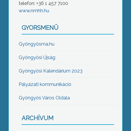
telefon: +36 1 457 7100
www.nmhh.hu
GYORSMENÜ
Gyöngyösma.hu
Gyöngyösi Újság
Gyöngyösi Kalendárium 2023
Pályázati kommunikáció
Gyöngyös Város Oldala
ARCHÍVUM