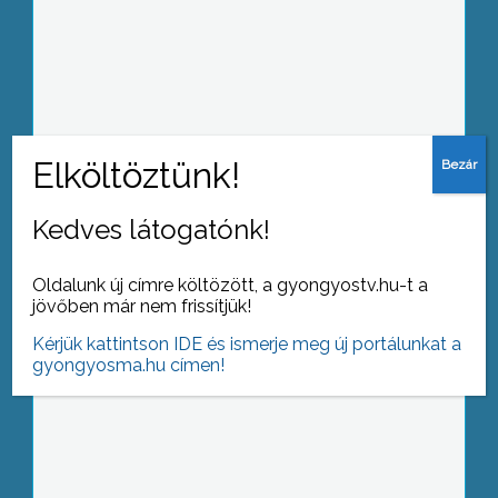
Előadások, fáklyás felvonulás és
koncert is várta tegnap este a város
végzős középiskolás diákjait
Kedves látogatónk!
A Magyar Turizmus Zrt. az idei évben
harmadik alkalommal hirdette meg
Oldalunk új címre költözött, a gyongyostv.hu-t a
pályázatát, melyben az ország
jövőben már nem frissítjük!
legkiválóbb múzeumai ismét
versenybe szállhatnak a Vendégbarát
Kérjük kattintson IDE és ismerje meg új portálunkat a
Múzeum címért
gyongyosma.hu címen!