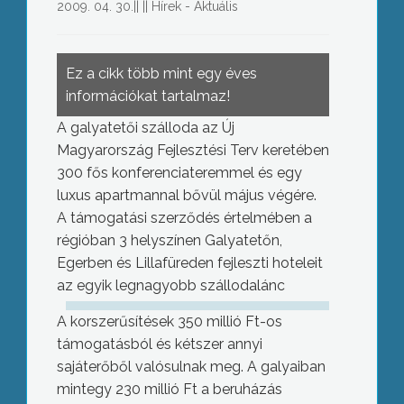
2009. 04. 30.
||
||
Hírek - Aktuális
Ez a cikk több mint egy éves
információkat tartalmaz!
A galyatetői szálloda az Új
Magyarország Fejlesztési Terv keretében
300 fős konferenciateremmel és egy
luxus apartmannal bővül május végére.
A támogatási szerződés értelmében a
régióban 3 helyszínen Galyatetőn,
Egerben és Lillafüreden fejleszti hoteleit
az egyik legnagyobb szállodalánc
A korszerűsítések 350 millió Ft-os
támogatásból és kétszer annyi
sajáterőből valósulnak meg. A galyaiban
mintegy 230 millió Ft a beruházás