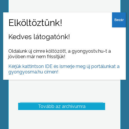
Hatodik alkalommal került sor a Mátra
Kutyás Túrára
Kedves látogatónk!
Oldalunk új címre költözött, a gyongyostv.hu-t a
jövőben már nem frissítjük!
Kérjük kattintson IDE és ismerje meg új portálunkat a
gyongyosma.hu címen!
Tovább az archívumra