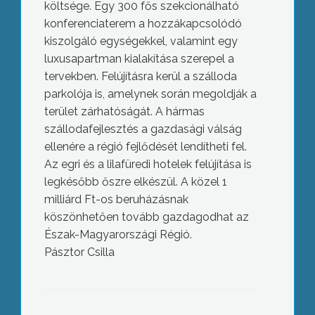
költsége. Egy 300 fős szekcionálható
konferenciaterem a hozzákapcsolódó
kiszolgáló egységekkel, valamint egy
luxusapartman kialakítása szerepel a
tervekben. Felújításra kerül a szálloda
parkolója is, amelynek során megoldják a
terület zárhatóságát. A hármas
szállodafejlesztés a gazdasági válság
ellenére a régió fejlődését lendítheti fel.
Az egri és a lilafüredi hotelek felújítása is
legkésőbb őszre elkészül. A közel 1
milliárd Ft-os beruházásnak
köszönhetően tovább gazdagodhat az
Észak-Magyarországi Régió.
Pásztor Csilla
Megkapta a HospInvest cégcsoport a