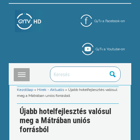
GyTv a Facebook-on
GyTv a Youtube-on
Kezdőlap
»
Hírek - Aktuális
»
Újabb hotelfejlesztés valósul
meg a Mátrában uniós forrásból
Újabb hotelfejlesztés valósul
meg a Mátrában uniós
forrásból