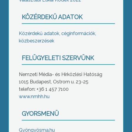
KÖZÉRDEKŰ ADATOK
Közérdekű adatok, céginformációk,
közbeszerzések
FELÜGYELETI SZERVÜNK
Nemzeti Média- és Hírközlési Hatóság
1015 Budapest, Ostrom u. 23-25
telefon: +36 1 457 7100
www.nmhh.hu
GYORSMENÜ
Gyöngyösma.hu