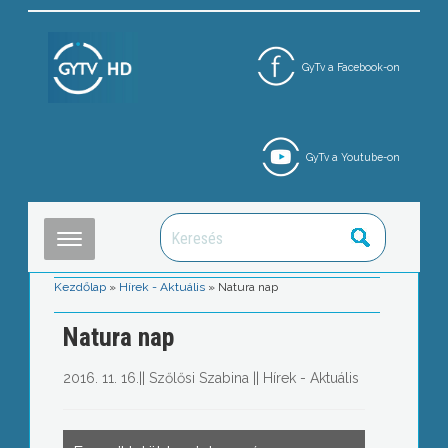
GyTv a Facebook-on
GyTv a Youtube-on
Kezdőlap
»
Hírek - Aktuális
»
Natura nap
Natura nap
2016. 11. 16.
||
Szőlősi Szabina
||
Hírek - Aktuális