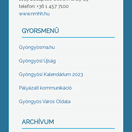
telefon: +36 1 457 7100
www.nmhh.hu
GYORSMENÜ
Gyöngyösma.hu
Gyöngyösi Újság
Gyöngyösi Kalendárium 2023
Pályázati kommunikáció
Gyöngyös Város Oldala
ARCHÍVUM