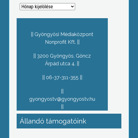
Archívum
Gyöngyösi Médiaközpont
Nonprofit Kft.
3200 Gyöngyös, Göncz
Árpád utca 4.
06-37-311-355
gyongyostv@gyongyostv.hu
Állandó támogatóink