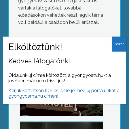
gyógymasszásra és mozgásórákra is
várták a látogatókat, továbbá
előadásokon vehettek részt, egyik téma
Elkelt az Avar Hotel
volt például a családon belüli erőszak.
AZ AKTUÁLIS NAPI HÍREI
Kedves látogatónk!
(2016-11-16 )
Szakemberhiány
Oldalunk új címre költözött, a gyongyostv.hu-t a
jövőben már nem frissítjük!
Kérjük kattintson IDE és ismerje meg új portálunkat a
gyongyosma.hu címen!
Fiatal vállalkozók