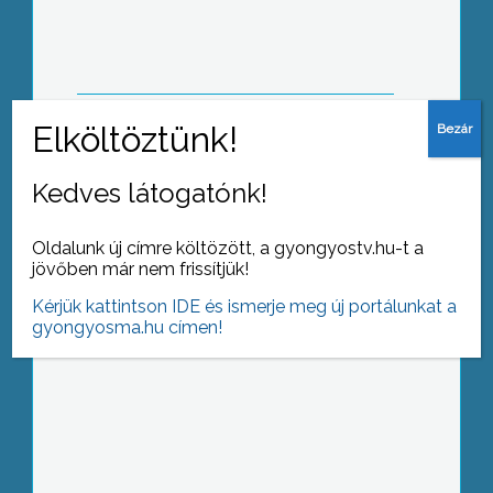
vidéki térségekben is érezteti hatását,
hangzott el azon a konferencián, amit
a Dél –Mátra Közhasznú Egyesület
szervezett Gyöngyösön
Kedves látogatónk!
Lehet-e élhető életet élni a mai kis
falvakban Magyarországon?”- erre
próbálnak választ adni a mai
Oldalunk új címre költözött, a gyongyostv.hu-t a
fiatalságnak az Aparhant című filmben
jövőben már nem frissítjük!
Kérjük kattintson IDE és ismerje meg új portálunkat a
gyongyosma.hu címen!