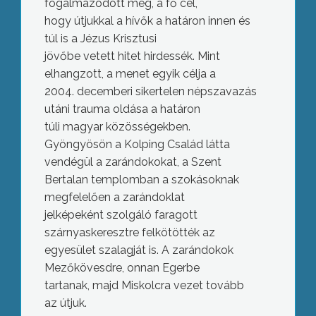
fogalmazódott meg, a fő cél,
hogy útjukkal a hívők a határon innen és
túl is a Jézus Krisztusi
jövőbe vetett hitet hirdessék. Mint
elhangzott, a menet egyik célja a
2004. decemberi sikertelen népszavazás
utáni trauma oldása a határon
túli magyar közösségekben.
Gyöngyösön a Kolping Család látta
vendégül a zarándokokat, a Szent
Bertalan templomban a szokásoknak
megfelelően a zarándoklat
jelképeként szolgáló faragott
szárnyaskeresztre felkötötték az
egyesület szalagját is. A zarándokok
Mezőkövesdre, onnan Egerbe
tartanak, majd Miskolcra vezet tovább
az útjuk.