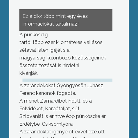
Ez a cikk több mint egy éves
információkat tartalmaz!
A pünkösdig
tartó, több ezer kilométeres vallásos
sétával Isten igéjét s a
magyarság különböző közösségeinek
összetartozását is hirdetni
kívánják.
A zarándokokat Gyöngyösön Juhász
Ferenc kanonok fogadta.
A menet Zamárdiból indult, és a
Felvidéket, Kárpátalját, sőt
Szlovániát is érintve épp pünkösdre ér
Erdélybe, Csíksomlyóra.
A zarándoklat igénye öt évvel ezelőtt