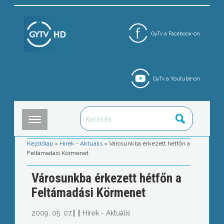
GyTv a Facebook-on
GyTv a Youtube-on
Kezdőlap
»
Hírek - Aktuális
»
Városunkba érkezett hétfőn a
Feltámadási Körmenet
Városunkba érkezett hétfőn a
Feltámadási Körmenet
2009. 05. 07.
||
||
Hírek - Aktuális