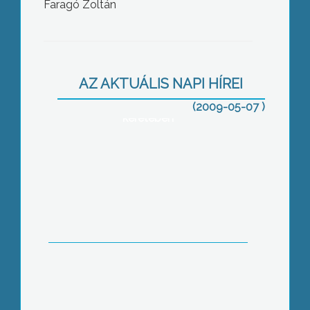
Faragó Zoltán
Hiányt pótló beruházás, azaz autós
kemping, amely Egerszalókon épül,
uniós támogatással, az Új
AZ AKTUÁLIS NAPI HÍREI
Magyarország Fejlesztési Terv Észak-
magyarországi Operatív programja
(2009-05-07 )
keretében
Nemzeti radikalizmus kell a
mélyreható változásokhoz, vélte
ifjabb Hegedűs Lóránt református
lelkész a Jobbik gyöngyösi
kampánynyitó rendezvényén
A nemzetközi gazdasági válság a