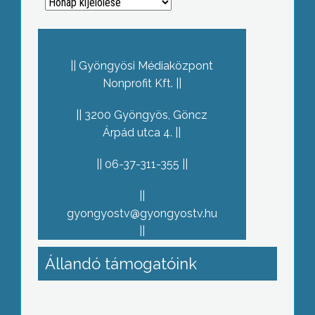
Archívum
Gyöngyösi Médiaközpont
Nonprofit Kft.
3200 Gyöngyös, Göncz
Árpád utca 4.
06-37-311-355
gyongyostv@gyongyostv.hu
Állandó támogatóink