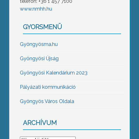
telefon: +36 1 457 7100
www.nmhh.hu
GYORSMENÜ
Gyöngyösma.hu
Gyöngyösi Újság
Gyöngyösi Kalendárium 2023
Pályázati kommunikáció
Gyöngyös Város Oldala
ARCHÍVUM