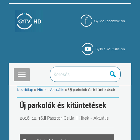
GyTv a Facebook-on
GyTv a Youtube-on
Kezdőlap
»
Hírek - Aktuális
»
Új parkolók és kitüntetések
Új parkolók és kitüntetések
2016. 12. 16.
||
Pásztor Csilla
||
Hírek - Aktuális