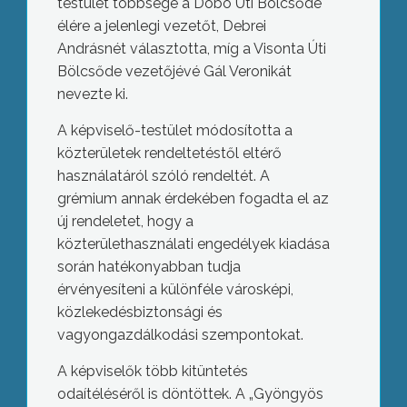
testület többsége a Dobó Úti Bölcsőde
élére a jelenlegi vezetőt, Debrei
Andrásnét választotta, míg a Visonta Úti
Bölcsőde vezetőjévé Gál Veronikát
nevezte ki.
A képviselő-testület módosította a
közterületek rendeltetéstől eltérő
használatáról szóló rendeltét. A
grémium annak érdekében fogadta el az
új rendeletet, hogy a
közterülethasználati engedélyek kiadása
során hatékonyabban tudja
érvényesíteni a különféle városképi,
közlekedésbiztonsági és
vagyongazdálkodási szempontokat.
A képviselők több kitüntetés
odaítéléséről is döntöttek. A „Gyöngyös