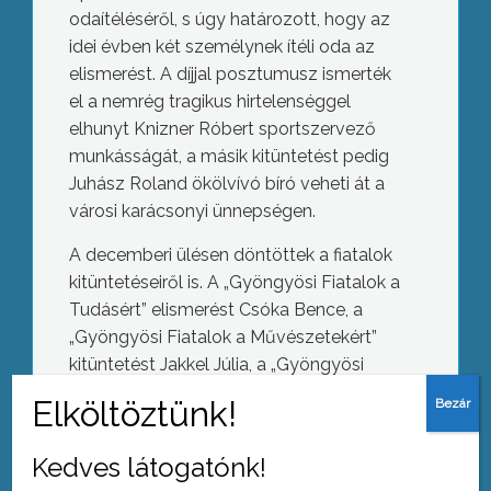
odaítéléséről, s úgy határozott, hogy az
idei évben két személynek ítéli oda az
elismerést. A díjjal posztumusz ismerték
el a nemrég tragikus hirtelenséggel
elhunyt Knizner Róbert sportszervező
munkásságát, a másik kitüntetést pedig
Juhász Roland ökölvívó bíró veheti át a
városi karácsonyi ünnepségen.
A decemberi ülésen döntöttek a fiatalok
kitüntetéseiről is. A „Gyöngyösi Fiatalok a
Tudásért” elismerést Csóka Bence, a
„Gyöngyösi Fiatalok a Művészetekért”
kitüntetést Jakkel Júlia, a „Gyöngyösi
Fiatalok a Sportért” díjat Herneczky Áron,
a „Gyöngyösi Fiatalok a Közösségért”
elismerést pedig Árvai Csenge részére
Kedves látogatónk!
ítélte oda a grémium.