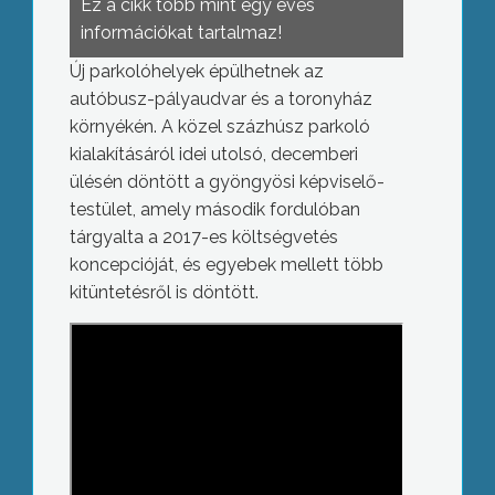
Ez a cikk több mint egy éves
információkat tartalmaz!
Új parkolóhelyek épülhetnek az
autóbusz-pályaudvar és a toronyház
környékén. A közel százhúsz parkoló
kialakításáról idei utolsó, decemberi
ülésén döntött a gyöngyösi képviselő-
testület, amely második fordulóban
tárgyalta a 2017-es költségvetés
koncepcióját, és egyebek mellett több
kitüntetésről is döntött.