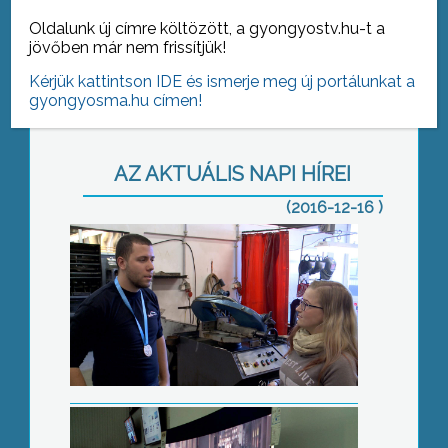
A képviselők elfogadták az
Bronzérmet szerzett
Oldalunk új címre költözött, a gyongyostv.hu-t a
önkormányzat következő öt évre szóló
jövőben már nem frissítjük!
ifjúsági koncepcióját.
Kérjük kattintson IDE és ismerje meg új portálunkat a
gyongyosma.hu címen!
AZ AKTUÁLIS NAPI HÍREI
(2016-12-16 )
A legnépszerűbb ajándékok
Muzsikáló tanárok