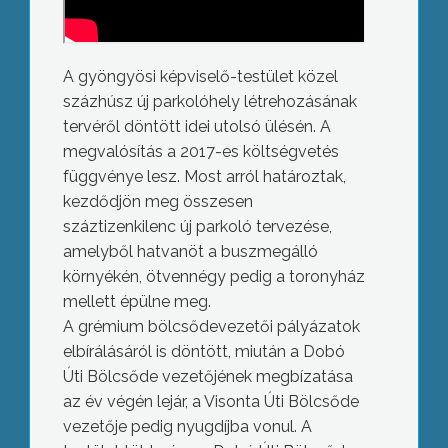
A gyöngyösi képviselő-testület közel
százhúsz új parkolóhely létrehozásának
tervéről döntött idei utolsó ülésén. A
megvalósítás a 2017-es költségvetés
függvénye lesz. Most arról határoztak,
kezdődjön meg összesen
száztizenkilenc új parkoló tervezése,
amelyből hatvanöt a buszmegálló
környékén, ötvennégy pedig a toronyház
mellett épülne meg.
A grémium bölcsődevezetői pályázatok
elbírálásáról is döntött, miután a Dobó
Úti Bölcsőde vezetőjének megbízatása
az év végén lejár, a Visonta Úti Bölcsőde
vezetője pedig nyugdíjba vonul. A