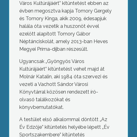
Város Kultúrájáért” kitüntetést ebben az
évben megosztva kapja Tomory Gergely
és Tomory Kinga, akik 2009, édesapjuk
halála óta vezetik a huszonöt évvel
ezelőtt alapított Tomory Gábor
Néptánciskolát, amely 2013-ban Heves
Megyei Príma-díjban részesült.
Ugyancsak „Gyöngyös Város
Kultúrájáért” kitüntetést vehet majd át
Molnár Katalin, aki 1984 óta szervezi és
vezeti a Vachott Sándor Városi
Könyvtárral közösen rendezett író-
olvasó találkozókat és
könyvbemutatókat.
A testület első alkalommal döntött „Az
Év Edzője” kitüntetés helyébe lépett „Év
Sportszakembere” kitüntetés