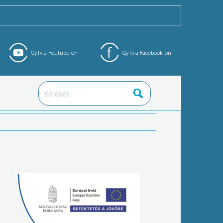
GyTv a Youtube-on
GyTv a Facebook-on