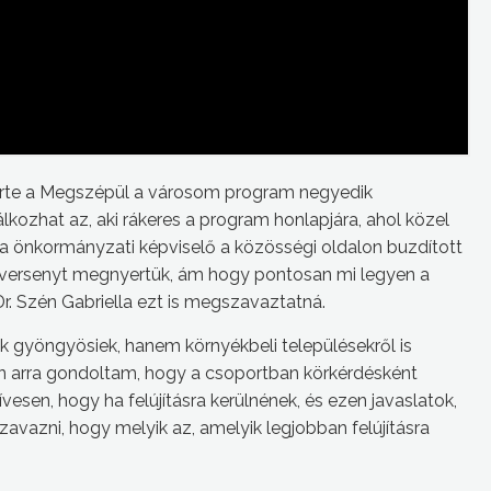
erte a Megszépül a városom program negyedik
kozhat az, aki rákeres a program honlapjára, ahol közel
ella önkormányzati képviselő a közösségi oldalon buzdított
A versenyt megnyertük, ám hogy pontosan mi legyen a
r. Szén Gabriella ezt is megszavaztatná.
k gyöngyösiek, hanem környékbeli településekről is
 arra gondoltam, hogy a csoportban körkérdésként
vesen, hogy ha felújításra kerülnének, és ezen javaslatok,
avazni, hogy melyik az, amelyik legjobban felújításra