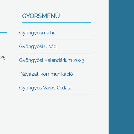
GYORSMENÜ
Gyöngyösma.hu
Gyöngyösi Újság
-25
Gyöngyösi Kalendárium 2023
Pályázati kommunikáció
Gyöngyös Város Oldala