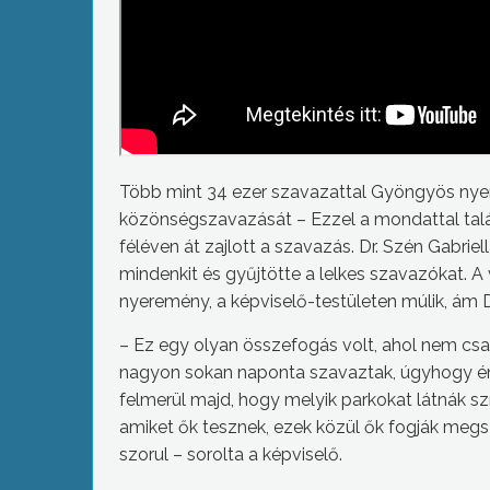
Több mint 34 ezer szavazattal Gyöngyös ny
közönségszavazását – Ezzel a mondattal talál
féléven át zajlott a szavazás. Dr. Szén Gabri
mindenkit és gyűjtötte a lelkes szavazókat. 
nyeremény, a képviselő-testületen múlik, ám D
– Ez egy olyan összefogás volt, ahol nem csa
nagyon sokan naponta szavaztak, úgyhogy én
felmerül majd, hogy melyik parkokat látnák szí
amiket ők tesznek, ezek közül ők fogják megsz
szorul – sorolta a képviselő.