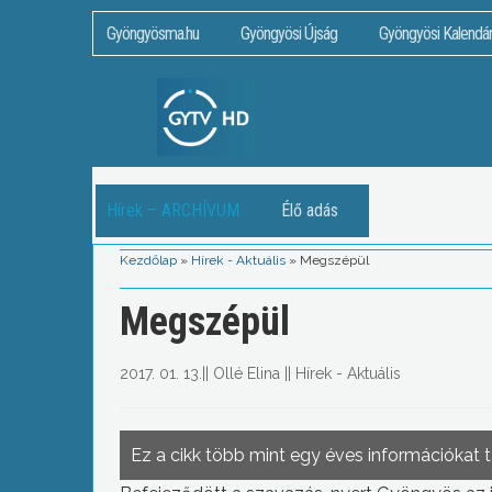
Gyöngyösma.hu
Gyöngyösi Újság
Gyöngyösi Kalendá
Hírek – ARCHÍVUM
Élő adás
Kezdőlap
»
Hírek - Aktuális
»
Megszépül
Megszépül
2017. 01. 13.
||
Ollé Elina
||
Hírek - Aktuális
Ez a cikk több mint egy éves információkat 