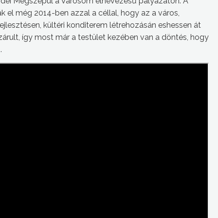
 idei Megszépül a Városom elnevezésű pályázaton. A
k el még 2014-ben azzal a céllal, hogy az a város,
jlesztésen, kültéri konditerem létrehozásán eshessen át
lezárult, így most már a testület kezében van a döntés, hogy
.