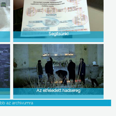
Segítsünk!
Az elfeledett hadsereg
bb az archívumra