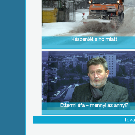
Készenlét a hó miatt
Éttermi áfa – mennyi az annyi?
Tová