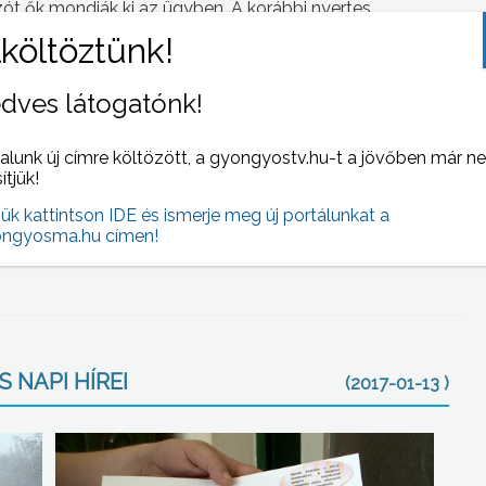
szót ők mondják ki az ügyben. A korábbi nyertes
tásokat és játszótereket kaptak.
eg, amit akkor fel tudtunk használni minden egyes
dves látogatónk!
gy kisebb játszótér, vagy egy fitnesztermet fel tudjunk
millió forintos beruházásra hajlandóak az építkezem
alunk új címre költözött, a gyongyostv.hu-t a jövőben már n
ezzel hozzájárulni a nyertes Gyöngyös város felújításához,
sítjük!
, a program szóvivője.
jük kattintson IDE és ismerje meg új portálunkat a
 végéig kell dönteni, a munkálatokat pedig a nyáron
ngyosma.hu címen!
 NAPI HÍREI
(2017-01-13 )