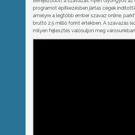
Befejeződött a szavazás, nyert Gyöngyös az
programot építkezésben jártas cégek indítottá
amelyre a legtöbb ember szavaz online, parkfe
bruttó 2,5 millió forint értékben. A szavazás 
milyen fejlesztés valósuljon meg városunkban