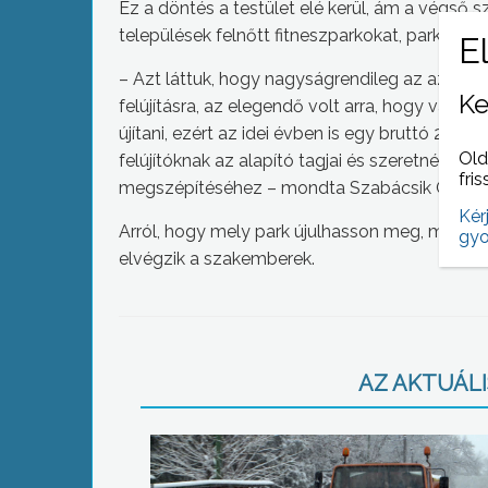
Ez a döntés a testület elé kerül, ám a végső 
települések felnőtt fitneszparkokat, parkfelújí
– Azt láttuk, hogy nagyságrendileg az az össz
Ke
felújításra, az elegendő volt arra, hogy vagy e
újítani, ezért az idei évben is egy bruttó 2,5 
Old
felújítóknak az alapító tagjai és szeretnének 
fris
megszépítéséhez – mondta Szabácsik Gergely
Kér
Arról, hogy mely park újulhasson meg, március
gyo
elvégzik a szakemberek.
AZ AKTUÁLIS