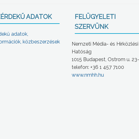
ÉRDEKŰ ADATOK
FELÜGYELETI
SZERVÜNK
dekű adatok,
ormációk, közbeszerzések
Nemzeti Média- és Hírközlési
Hatóság
1015 Budapest, Ostrom u. 23
telefon: +36 1 457 7100
www.nmhh.hu