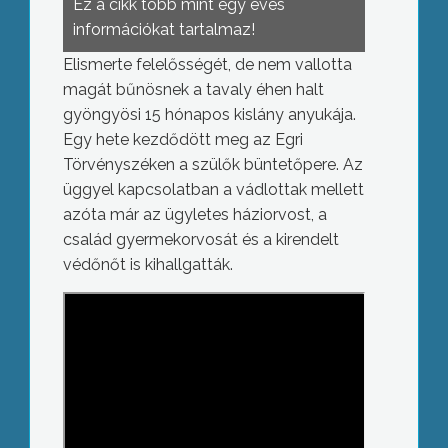
Ez a cikk több mint egy éves
információkat tartalmaz!
Elismerte felelősségét, de nem vallotta
magát bűnösnek a tavaly éhen halt
gyöngyösi 15 hónapos kislány anyukája.
Egy hete kezdődött meg az Egri
Törvényszéken a szülők büntetőpere. Az
üggyel kapcsolatban a vádlottak mellett
azóta már az ügyletes háziorvost, a
család gyermekorvosát és a kirendelt
védőnőt is kihallgatták.