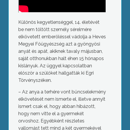
Különös kegyetlenséggel, 14. életévét
be nem töltött személy sérelmére
elkövetett emberöléssel vádolja a Heves
Megyei Főügyészség azt a gyöngyösi
anyát és apát, akiknek tavaly májusban,
saját otthonukban halt éhen 15 hónapos
kislányuk. Az üggyel kapcsolatban
először a szülőket hallgatták ki Egri
Törvényszéken.
– Az anya a terhére vont bűncselekmény
elkövetését nem ismerte el, illetve annyit
ismert csak el, hogy abban hibázott,
hogy nem vitte el a gyermekét
orvoshoz. Egyébként részletes
vallomást tett mind a két gyermekével