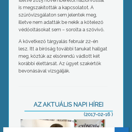
Illetve 2015 novemberétől háziorvossal
is megszakították a kapcsolatot. A
szűrővizsgálaton sem jelentek meg,
illetve nem adatták be nekik a kötelező
védőoltásokat sem – sorolta a szóvivő.
A következő tárgyalás február 22-én
lesz. Itt a bíróság további tanukat hallgat
meg, köztük az elsőrendű vádlott két
korábbi élettársát. Az ügyet szakértők
bevonásával vizsgálják.
Kormányváltásra készülnek
AZ AKTUÁLIS NAPI HÍREI
(2017-02-16 )
Több gáz fogyott