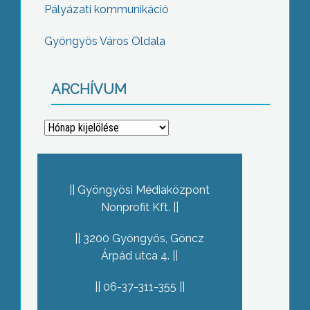
Pályázati kommunikáció
Gyöngyös Város Oldala
ARCHÍVUM
Archívum
Gyöngyösi Médiaközpont
Nonprofit Kft.
3200 Gyöngyös, Göncz
Árpád utca 4.
06-37-311-355