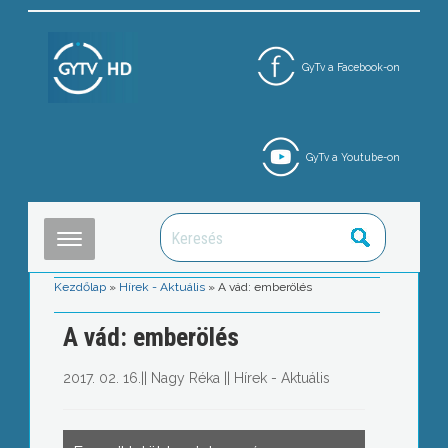
GyTv a Facebook-on
GyTv a Youtube-on
Kezdőlap
»
Hírek - Aktuális
»
A vád: emberölés
A vád: emberölés
2017. 02. 16.
||
Nagy Réka
||
Hírek - Aktuális