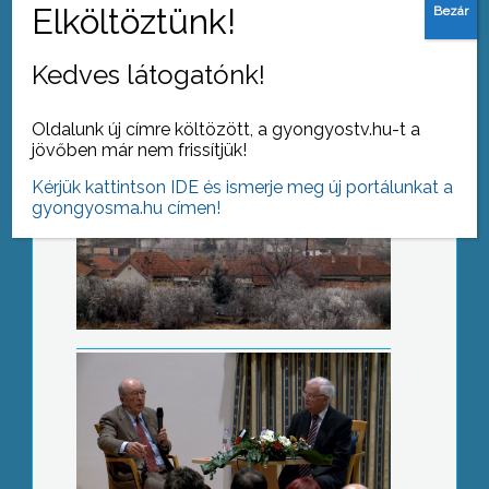
Kedves látogatónk!
Oldalunk új címre költözött, a gyongyostv.hu-t a
jövőben már nem frissítjük!
Kérjük kattintson IDE és ismerje meg új portálunkat a
Mindent a meddőségről
gyongyosma.hu címen!
B-faktor