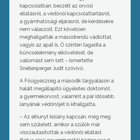
kapcsolatban, beszélt az orvosi
ellátásról, a védőnői kapcsolattartásról,
a gyámhatósági eljárásról, de kérdésekre
nem válaszolt. Ezt követően
meghallgatták a másodrendű vádlottat,
vagyis az apát is. Ő szintén tagadta a
bűncselekmény elkövetését, de
vallomást sem tett – ismertette
Snellenperger Judit szóvivő.
A Főügyészség a második tárgyaláson a
halált megállapító ügyeletes doktornőt,
a gyermekorvost, valamint a pár idősebb
lányának védőnőjét is kihallgatta.
– Az elhunyt kislány kapcsán, még meg
sem született, amikor a szülők már
visszautasították a védőnői ellátást.