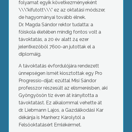
folyamat egyik következményeként
\\\”kifutott\\\” ez az oktatási módszer,
de hagyományai tovább élnek.
Dr. Magda Sándor rektor tudatta: a
főiskola életében mindig fontos volt a
távoktatás, a 20 év alatt 24 ezer
jelentkezőből 7600-an jutottak el a
diplomáig.
A távoktatás évfordulójára rendezett
ünnepségen ismét kiosztottak egy Pro
Progressio-díjat: ezúttal Misi Sándor
professzor részesült az elismerésben, aki
Gyöngyösön tíz éven át irányította a
távoktatást. Ez alkalommal vehette át
dr. Liebmann Lajos, a Gazdálkodási Kar
dékánja is Manherz Károlytól a
Felsőoktatásért Emlékérmet.