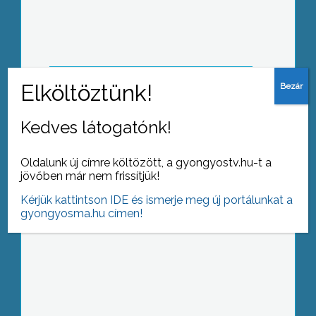
ferences kolostorban Böjte Csaba
szerzetes, hanem egyúttal
adományokat is gyűjtött egy erdélyi
iskola felszerelésére
Kedves látogatónk!
Rendőr-angyal vetélkedőt rendeztek a
gyöngyösi Szent Erzsébet Óvodában
Oldalunk új címre költözött, a gyongyostv.hu-t a
jövőben már nem frissítjük!
Kérjük kattintson IDE és ismerje meg új portálunkat a
gyongyosma.hu címen!