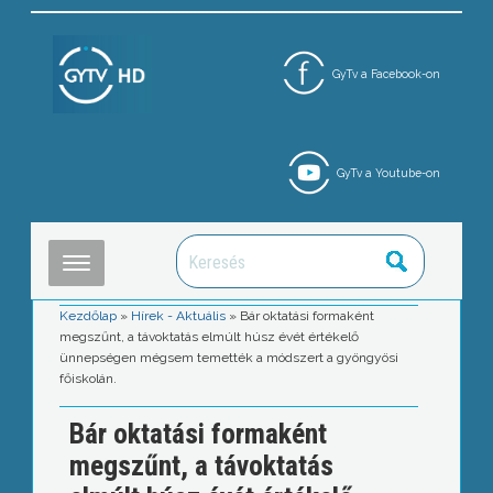
GyTv a Facebook-on
GyTv a Youtube-on
Kezdőlap
»
Hírek - Aktuális
»
Bár oktatási formaként
megszűnt, a távoktatás elmúlt húsz évét értékelő
ünnepségen mégsem temették a módszert a gyöngyösi
főiskolán.
Bár oktatási formaként
megszűnt, a távoktatás