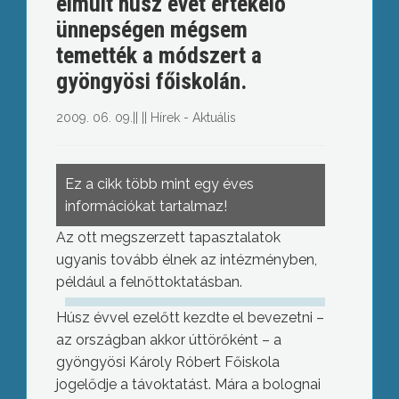
elmúlt húsz évét értékelő
ünnepségen mégsem
temették a módszert a
gyöngyösi főiskolán.
2009. 06. 09.
||
||
Hírek - Aktuális
Ez a cikk több mint egy éves
információkat tartalmaz!
Az ott megszerzett tapasztalatok
ugyanis tovább élnek az intézményben,
például a felnőttoktatásban.
Húsz évvel ezelőtt kezdte el bevezetni –
az országban akkor úttörőként – a
gyöngyösi Károly Róbert Főiskola
jogelődje a távoktatást. Mára a bolognai