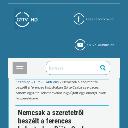
GyTv a Facebook-on
GyTv a Youtube-on
Kezdőlap
»
Hírek - Aktuális
»
Nemcsak a szeretetről
beszélt a ferences kolostorban Böjte Csaba szerzetes,
hanem egyúttal adományokat is gyűjtött egy erdélyi iskola
felszerelésére
Nemcsak a szeretetről
beszélt a ferences