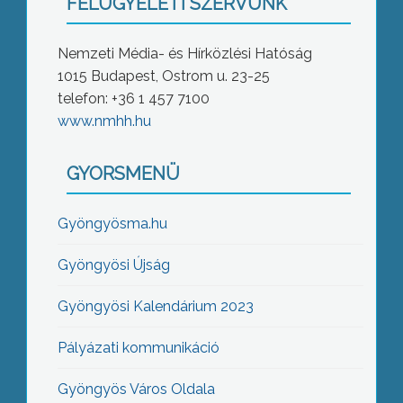
FELÜGYELETI SZERVÜNK
Nemzeti Média- és Hírközlési Hatóság
1015 Budapest, Ostrom u. 23-25
telefon: +36 1 457 7100
www.nmhh.hu
GYORSMENÜ
Gyöngyösma.hu
Gyöngyösi Újság
Gyöngyösi Kalendárium 2023
Pályázati kommunikáció
Gyöngyös Város Oldala