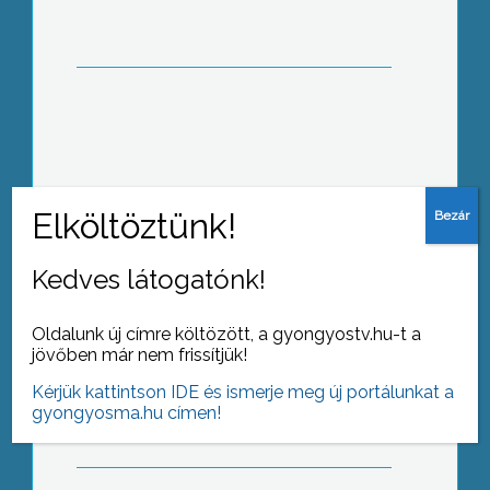
Szakközépiskola tanárait,
pedagógusnap alkalmából
Uniós forrásból, az Észak –
Magyarországi Operatív Program
keretében még az idén felújítják a
Gyöngyöst Adáccsal, Jászberénnyel,
és Verpeléttel összekötő utakat
Kedves látogatónk!
Oldalunk új címre költözött, a gyongyostv.hu-t a
Rendőr-angyal vetélkedőt rendeztek a
jövőben már nem frissítjük!
gyöngyösi Szent Erzsébet Óvodában
Kérjük kattintson IDE és ismerje meg új portálunkat a
gyongyosma.hu címen!