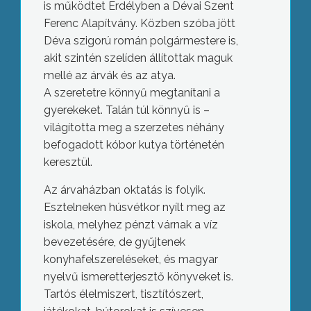
is működtet Erdélyben a Dévai Szent
Ferenc Alapítvány. Közben szóba jött
Déva szigorú román polgármestere is,
akit szintén szelíden állítottak maguk
mellé az árvák és az atya.
A szeretetre könnyű megtanítani a
gyerekeket. Talán túl könnyű is –
világította meg a szerzetes néhány
befogadott kóbor kutya történetén
keresztül.
Az árvaházban oktatás is folyik.
Esztelneken húsvétkor nyílt meg az
iskola, melyhez pénzt várnak a víz
bevezetésére, de gyűjtenek
konyhafelszereléseket, és magyar
nyelvű ismeretterjesztő könyveket is.
Tartós élelmiszert, tisztítószert,