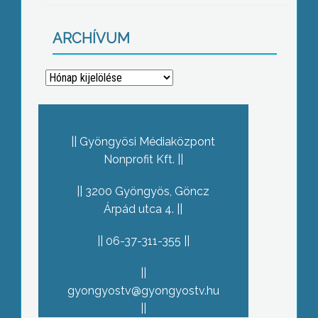
ARCHÍVUM
Archívum
Gyöngyösi Médiaközpont
Nonprofit Kft.
3200 Gyöngyös, Göncz
Árpád utca 4.
06-37-311-355
gyongyostv@gyongyostv.hu