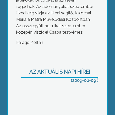
játékokat, bútorokat is szívesen
fogadnak. Az adományokat szeptember
tizedikéig várja az itteni segítő, Kalocsai
Mária a Mátra Művelődési Központban.
Az összegyűlt holmikat szeptember
közepén viszik el Csaba testvérhez.
Faragó Zoltán
Bár oktatási formaként megszűnt, a
távoktatás elmúlt húsz évét értékelő
ünnepségen mégsem temették a
AZ AKTUÁLIS NAPI HÍREI
módszert a gyöngyösi főiskolán.
(2009-06-09 )
A Károly Róbert Főiskolán is
köszöntötték az intézmény, valamint a
hozzájuk tartozó Kereskedelmi