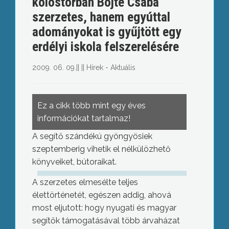
kolostorban Böjte Csaba
szerzetes, hanem egyúttal
adományokat is gyűjtött egy
erdélyi iskola felszerelésére
2009. 06. 09.
||
||
Hírek - Aktuális
Ez a cikk több mint egy éves
információkat tartalmaz!
A segítő szándékú gyöngyösiek
szeptemberig vihetik el nélkülözhető
könyveiket, bútoraikat.
A szerzetes elmesélte teljes
élettörténetét, egészen addig, ahová
most eljutott: hogy nyugati és magyar
segítők támogatásával több árvaházat