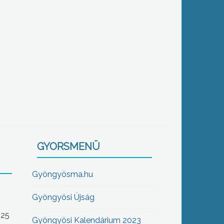
GYORSMENÜ
Gyöngyösma.hu
Gyöngyösi Újság
-25
Gyöngyösi Kalendárium 2023