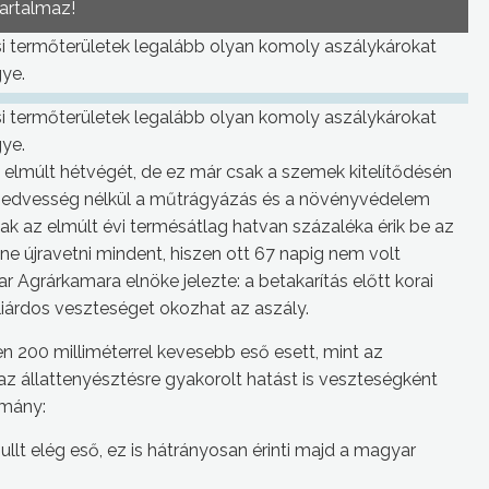
tartalmaz!
si termőterületek legalább olyan komoly aszálykárokat
ye.
si termőterületek legalább olyan komoly aszálykárokat
ye.
 elmúlt hétvégét, de ez már csak a szemek kitelítődésén
 Nedvesség nélkül a műtrágyázás és a növényvédelem
ak az elmúlt évi termésátlag hatvan százaléka érik be az
ne újravetni mindent, hiszen ott 67 napig nem volt
 Agrárkamara elnöke jelezte: a betakarítás előtt korai
lliárdos veszteséget okozhat az aszály.
n 200 milliméterrel kevesebb eső esett, mint az
 az állattenyésztésre gyakorolt hatást is veszteségként
rmány:
llt elég eső, ez is hátrányosan érinti majd a magyar