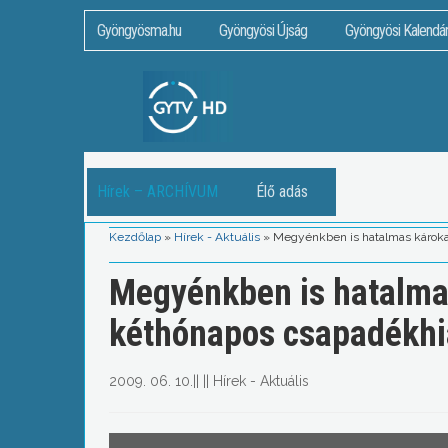
Gyöngyösma.hu
Gyöngyösi Újság
Gyöngyösi Kalendá
Hírek – ARCHÍVUM
Élő adás
Kezdőlap
»
Hírek - Aktuális
»
Megyénkben is hatalmas károka
Megyénkben is hatalmas
kéthónapos csapadékhi
2009. 06. 10.
||
||
Hírek - Aktuális