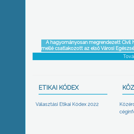
A hagyományosan megrendezett Civil 
mellé csatlakozott az első Városi Egész
is
Tová
ETIKAI KÓDEX
KÖZ
Választási Etikai Kódex 2022
Közér
céginf