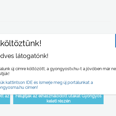
 NAPI HÍREI
(2009-06-10 )
dves látogatónk!
alunk új címre költözött, a gyongyostv.hu-t a jövőben már n
sítjük!
jük kattintson IDE és ismerje meg új portálunkat a
ngyosma.hu címen!
tt az
Felújítják az elhasználódott utakat Gyöngyös
keleti részén