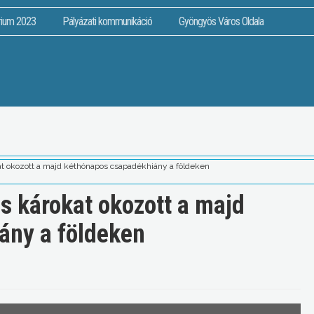
rium 2023
Pályázati kommunikáció
Gyöngyös Város Oldala
t okozott a majd kéthónapos csapadékhiány a földeken
 károkat okozott a majd
ány a földeken