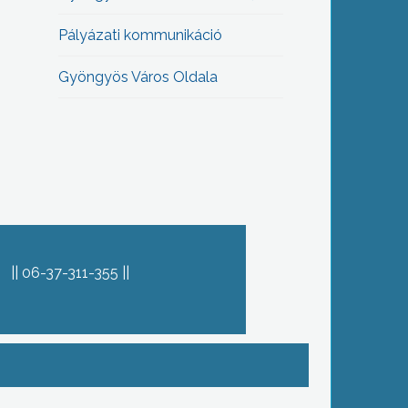
Pályázati kommunikáció
Gyöngyös Város Oldala
06-37-311-355