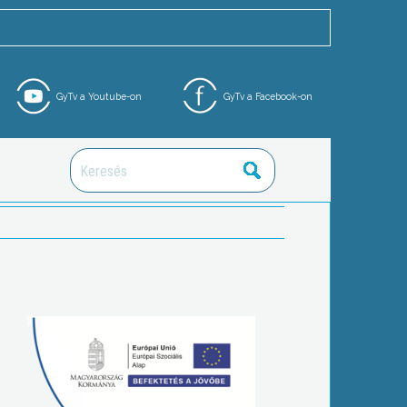
GyTv a Youtube-on
GyTv a Facebook-on