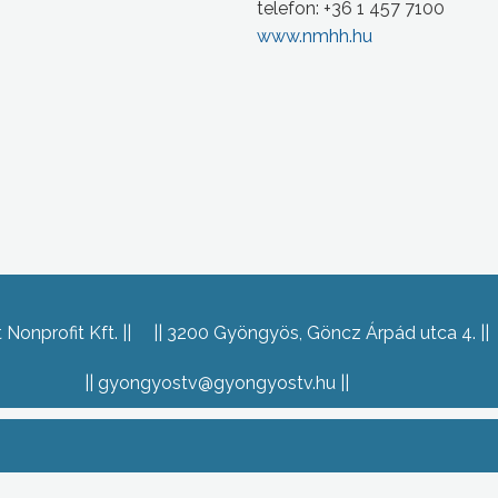
telefon: +36 1 457 7100
www.nmhh.hu
Nonprofit Kft.
3200 Gyöngyös, Göncz Árpád utca 4.
gyongyostv@gyongyostv.hu