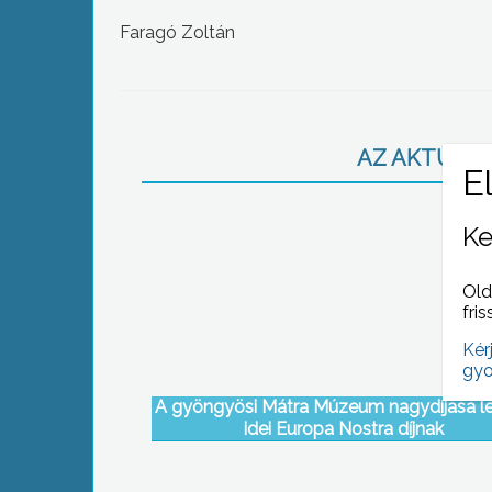
Faragó Zoltán
AZ AKTUÁLIS
Ke
Old
fris
Kér
gyo
A gyöngyösi Mátra Múzeum nagydíjasa le
idei Europa Nostra díjnak