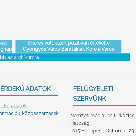
Nap
Sikeres volt, ezért pozitívan értékelte
ségnap
Gyöngyös Város Barátainak Köre a Város
napján megrendezett XIX. Századi piacot
bb az archívumra
ÉRDEKŰ ADATOK
FELÜGYELETI
SZERVÜNK
dekű adatok,
ormációk, közbeszerzések
Nemzeti Média- és Hírközlési
Hatóság
1015 Budapest, Ostrom u. 23