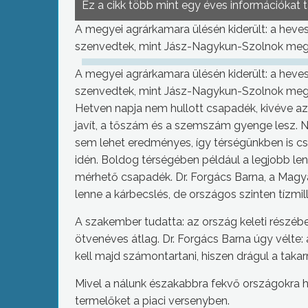
Ez a cikk több mint egy éves információkat 
A megyei agrárkamara ülésén kiderült: a heve
szenvedtek, mint Jász-Nagykun-Szolnok meg
A megyei agrárkamara ülésén kiderült: a heve
szenvedtek, mint Jász-Nagykun-Szolnok meg
Hetven napja nem hullott csapadék, kivéve az
javít, a tőszám és a szemszám gyenge lesz.
sem lehet eredményes, így térségünkben is cs
idén. Boldog térségében például a legjobb len
mérhető csapadék. Dr. Forgács Barna, a Magyar
lenne a kárbecslés, de országos szinten tízmi
A szakember tudatta: az ország keleti részébe
ötvenéves átlag. Dr. Forgács Barna úgy vélte:
kell majd számontartani, hiszen drágul a taka
Mivel a nálunk északabbra fekvő országokra hu
termelőket a piaci versenyben.