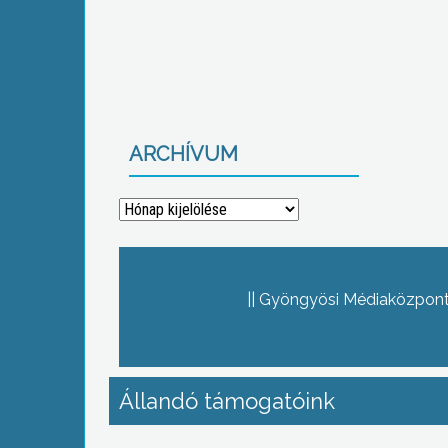
ARCHÍVUM
Archívum
Gyöngyösi Médiaközpont 
Állandó támogatóink