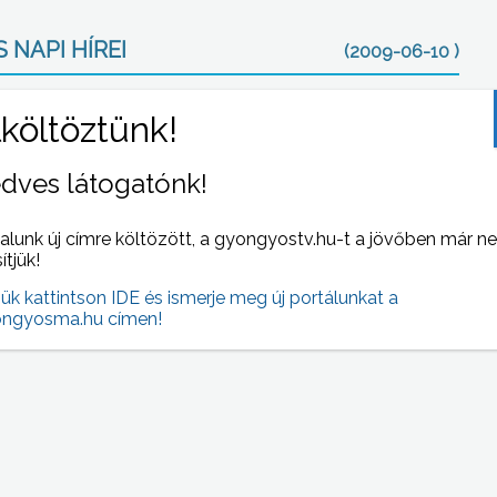
 NAPI HÍREI
(2009-06-10 )
dves látogatónk!
alunk új címre költözött, a gyongyostv.hu-t a jövőben már n
sítjük!
jük kattintson IDE és ismerje meg új portálunkat a
tt a
A gyöngyösi Mátra Múzeum nagydíjasa lett az
ngyosma.hu címen!
eken
idei Europa Nostra díjnak