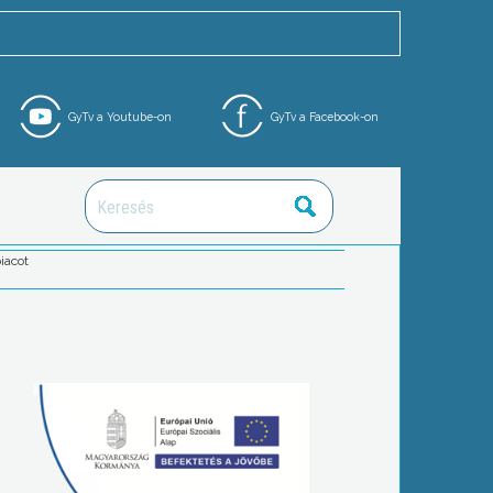
GyTv a Youtube-on
GyTv a Facebook-on
iacot