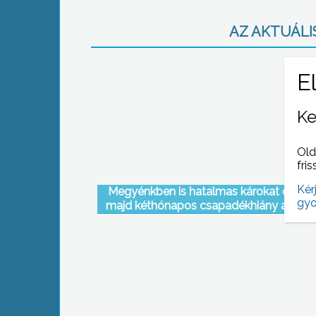
AZ AKTUÁLIS
Ke
Old
fris
Kér
Megyénkben is hatalmas károkat okozo
gyo
majd kéthónapos csapadékhiány a föld