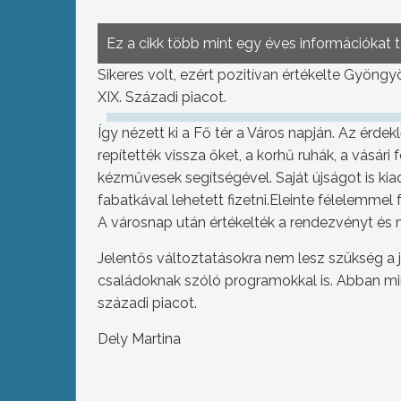
Ez a cikk több mint egy éves információkat 
Sikeres volt, ezért pozitívan értékelte Gyön
XIX. Századi piacot.
Így nézett ki a Fő tér a Város napján. Az érde
repítették vissza őket, a korhű ruhák, a vásár
kézművesek segítségével. Saját újságot is kiad
fabatkával lehetett fizetni.Eleinte félelemmel
A városnap után értékelték a rendezvényt és
Jelentős változtatásokra nem lesz szükség a 
családoknak szóló programokkal is. Abban min
századi piacot.
Dely Martina