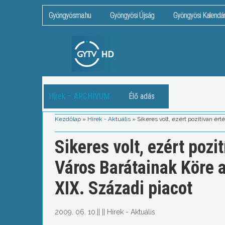
Gyöngyösma.hu
Gyöngyösi Újság
Gyöngyösi Kalendá
Hírek – ARCHÍVUM
Élő adás
Kezdőlap
»
Hírek - Aktuális
»
Sikeres volt, ezért pozitívan é
Sikeres volt, ezért poz
Város Barátainak Köre 
XIX. Századi piacot
2009. 06. 10.
||
||
Hírek - Aktuális