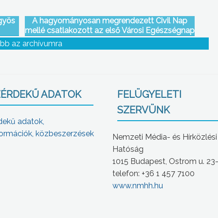
ngyös
A hagyományosan megrendezett Civil Nap
mellé csatlakozott az első Városi Egészségnap
is
bb az archívumra
ÉRDEKŰ ADATOK
FELÜGYELETI
SZERVÜNK
dekű adatok,
ormációk, közbeszerzések
Nemzeti Média- és Hírközlési
Hatóság
1015 Budapest, Ostrom u. 23
telefon: +36 1 457 7100
www.nmhh.hu