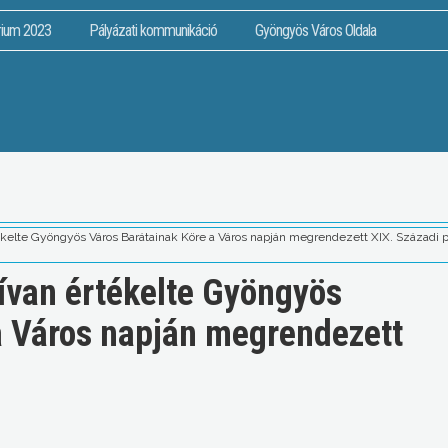
rium 2023
Pályázati kommunikáció
Gyöngyös Város Oldala
rtékelte Gyöngyös Város Barátainak Köre a Város napján megrendezett XIX. Századi p
itívan értékelte Gyöngyös
a Város napján megrendezett