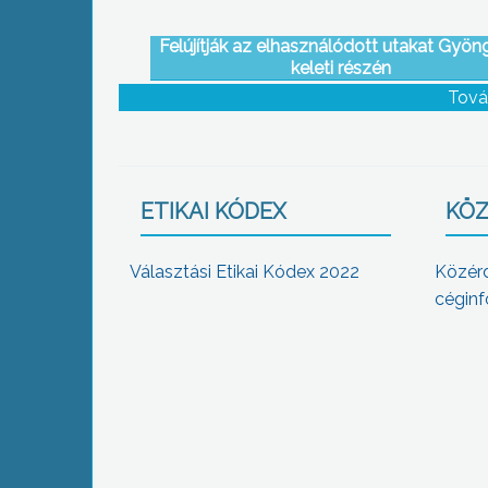
Felújítják az elhasználódott utakat Gyö
keleti részén
Tová
ETIKAI KÓDEX
KÖZ
Választási Etikai Kódex 2022
Közér
céginf