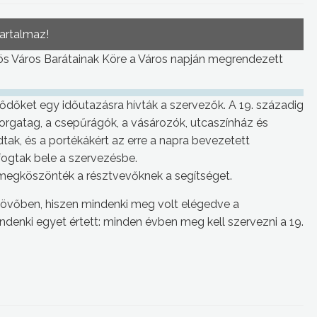
tartalmaz!
gyös Város Barátainak Köre a Város napján megrendezett
klődőket egy időutazásra hívták a szervezők. A 19. századig
i forgatag, a csepűrágók, a vásározók, utcaszínház és
tak, és a portékákért az erre a napra bevezetett
 fogtak bele a szervezésbe.
 megköszönték a résztvevőknek a segítséget.
jövőben, hiszen mindenki meg volt elégedve a
denki egyet értett: minden évben meg kell szervezni a 19.