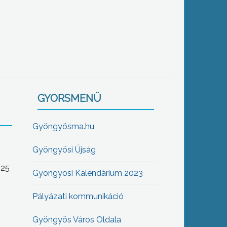
GYORSMENÜ
Gyöngyösma.hu
Gyöngyösi Újság
-25
Gyöngyösi Kalendárium 2023
Pályázati kommunikáció
Gyöngyös Város Oldala