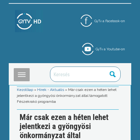
GyTv a Facebook-on
GyTv a Youtube-on
Kezdőlap
»
Hírek - Aktuális
»
Már csak ezen a héten lehet
jelentkezi a gyöngyösi önkormányzat által támogatott
Fészekrakó programba
Már csak ezen a héten lehet
jelentkezi a gyöngyösi
önkormányzat által