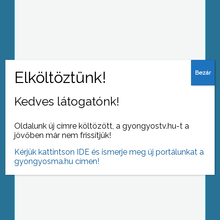
A Jászárokszállási strand tavaly 6
millió forintos hiánnyal zárta az évet,
ezért az üzemeltető új koncepciót
dolgozott ki
Kedves látogatónk!
Csaknem kétezren vettek részt
szombaton a Mátrai Erőmű Zrt., és a
Oldalunk új címre költözött, a gyongyostv.hu-t a
Mátrai Erőmű Villamos Szakszervezet
jövőben már nem frissítjük!
közös rendezvényén, a 14.
Villamosnapon Gyöngyösön.
Kérjük kattintson IDE és ismerje meg új portálunkat a
gyongyosma.hu címen!