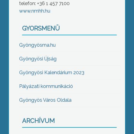
telefon: +36 1 457 7100
www.nmhh.hu
GYORSMENÜ
Gyöngyösma.hu
Gyöngyösi Újság
Gyöngyösi Kalendárium 2023
Pályázati kommunikáció
Gyöngyös Város Oldala
ARCHÍVUM