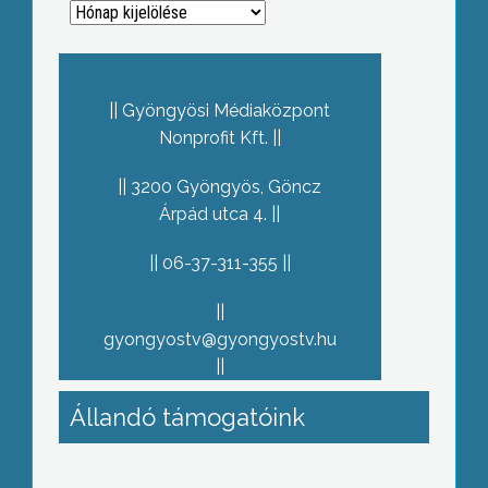
Archívum
Gyöngyösi Médiaközpont
Nonprofit Kft.
3200 Gyöngyös, Göncz
Árpád utca 4.
06-37-311-355
gyongyostv@gyongyostv.hu
Állandó támogatóink