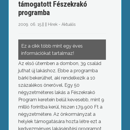
támogatott Fészekrakó
programba
2009. 06. 15.
||
||
Hírek - Aktuális
Ez a cikk több mint egy éves
információkat tartalmaz!
Az első ütemben a dombon, 39 család
juthat új lakáshoz. Ebbe a programba
bárki bekerülhet, aki rendelkezik a 10
százalékos önerővel. Egy 50
négyzetméteres lakás a Fészekrakó
Program keretein belül kevesebb, mint 9
millió forintba kerül, hiszen 179.900 Ft a
négyzetmétere. Az önkormányzat a
helyiek támogatására hozta létre ezt a
kedvezményes lakásépítési programot,