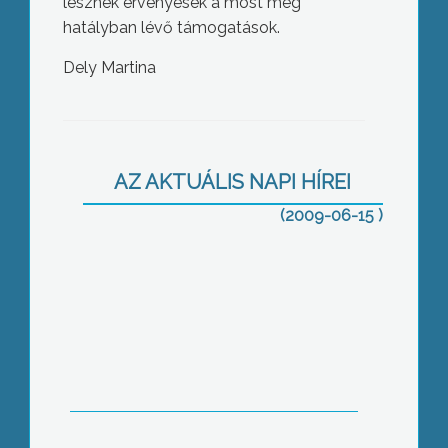
lesznek érvényesek a most még
hatályban lévő támogatások.
Dely Martina
A szociális ellátásban dolgozók
jogismeretének bővítése volt a célja
annak a szakmai konferenciának, amit
AZ AKTUÁLIS NAPI HÍREI
Gyöngyösön tartottak
(2009-06-15 )
Újabb Vadas siker, ezúttal
Németországból