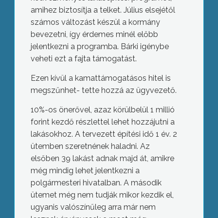
amihez biztosítja a telket. Július elsejétől
számos változást készül a kormány
bevezetni, így érdemes minél előbb
jelentkezni a programba. Bárki igénybe
veheti ezt a fajta támogatást.
Ezen kívül a kamattámogatásos hitel is
megszűnhet- tette hozzá az ügyvezető.
10%-os önerővel, azaz körülbelül 1 millió
forint kezdő részlettel lehet hozzájutni a
lakásokhoz. A tervezett építési idő 1 év. 2
ütemben szeretnének haladni. Az
elsőben 39 lakást adnak majd át, amikre
még mindig lehet jelentkezni a
polgármesteri hivatalban. A második
ütemet még nem tudják mikor kezdik el,
ugyanis valószínűleg arra már nem