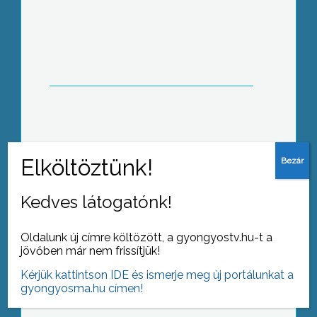
Lejár a határidő a plakátok
eltávolítására
Fokozott figyelem Mindenszentekre
Kedves látogatónk!
Oldalunk új címre költözött, a gyongyostv.hu-t a
jövőben már nem frissítjük!
Mindenszentek előtt népszerű a
Kérjük kattintson IDE és ismerje meg új portálunkat a
krizantém
gyongyosma.hu címen!