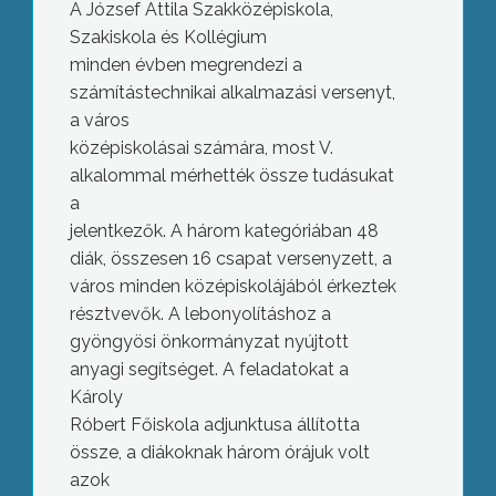
A József Attila Szakközépiskola,
Szakiskola és Kollégium
minden évben megrendezi a
számítástechnikai alkalmazási versenyt,
a város
középiskolásai számára, most V.
alkalommal mérhették össze tudásukat
a
jelentkezők. A három kategóriában 48
diák, összesen 16 csapat versenyzett, a
város minden középiskolájából érkeztek
résztvevők. A lebonyolításhoz a
gyöngyösi önkormányzat nyújtott
anyagi segítséget. A feladatokat a
Károly
Róbert Főiskola adjunktusa állította
össze, a diákoknak három órájuk volt
azok