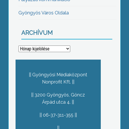
Gyöngyös Város Oldala
ARCHÍVUM
Archívum
Gyöngyösi Médiaközpont
Nonprofit Kft.
3200 Gyöngyös, Göncz
Árpád utca 4.
06-37-311-355