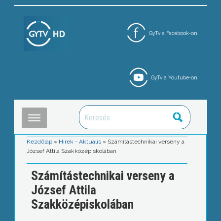
GyTv a Facebook-on
GyTv a Youtube-on
Kezdőlap
»
Hírek - Aktuális
»
Számítástechnikai verseny a
József Attila Szakközépiskolában
Számítástechnikai verseny a
József Attila
Szakközépiskolában