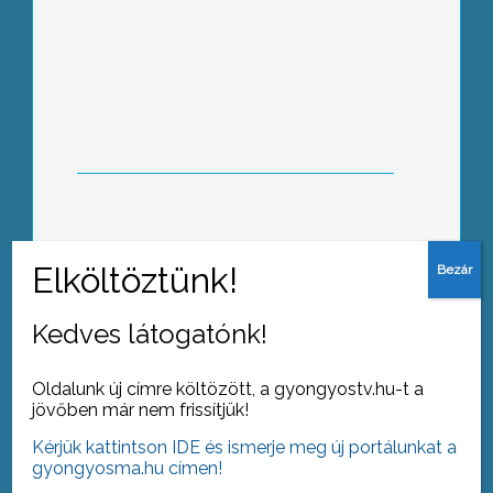
Ásványbörze Mátrafüreden
Lejár a határidő a plakátok
eltávolítására
Kedves látogatónk!
Oldalunk új címre költözött, a gyongyostv.hu-t a
jövőben már nem frissítjük!
Kérjük kattintson IDE és ismerje meg új portálunkat a
Mindenszentek előtt népszerű a
gyongyosma.hu címen!
krizantém