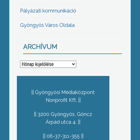
Pályázati kommunikáció
Gyöngyös Város Oldala
ARCHÍVUM
Archívum
Gyöngyösi Médiaközpont
Nonprofit Kft.
3200 Gyöngyös, Göncz
Árpád utca 4.
06-37-311-355