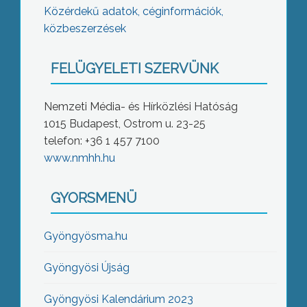
Közérdekű adatok, céginformációk,
közbeszerzések
FELÜGYELETI SZERVÜNK
Nemzeti Média- és Hírközlési Hatóság
1015 Budapest, Ostrom u. 23-25
telefon: +36 1 457 7100
www.nmhh.hu
GYORSMENÜ
Gyöngyösma.hu
Gyöngyösi Újság
Gyöngyösi Kalendárium 2023