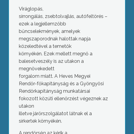
Viráglopás,
sírrongálás, zsebtolvajlás, autófeltörés –
ezek a legjellemzőbb
bűncselekmények, amelyek
megszaporodnak halottak napja
közeledtével a temetők
környékén. Ezek mellett megnő a
balesetveszély is az utakon a
megnövekedett
forgalom miatt. A Heves Megyei
Rendőr-főkapitányság és a Gyöngyösi
Rendőrkapitányság munkatársai
fokozott közúti ellenőrzést végeznek az
utakon
illetve járőrszolgálatot látnak el a
sírkertek környékén.
A rendőrség az kérik a