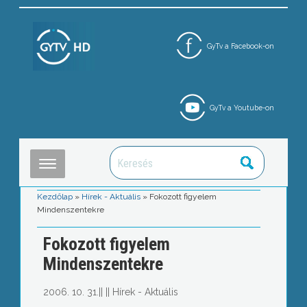
GyTv a Facebook-on
GyTv a Youtube-on
Kezdőlap
»
Hírek - Aktuális
»
Fokozott figyelem
Mindenszentekre
Fokozott figyelem
Mindenszentekre
2006. 10. 31.
||
||
Hírek - Aktuális