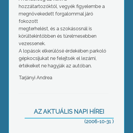
hozzátartozóktól, vegyék figyelembe a
megnövekedett forgalommal járó
fokozott
megterhelést, és a szokásosnál is
körültekintőbben és türelmesebben
vezessenek.
A lopások elkerülősé érdekében parkoló
gépkocsijukat ne felejtsék el lezárni,
értékeiket ne hagyják az autóban.
Tarjányi Andrea
Számítástechnikai verseny a József
Attila Szakközépiskolában
AZ AKTUÁLIS NAPI HÍREI
(2006-10-31 )