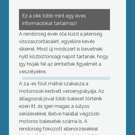
Ez a cikk több mint egy éves
információkat tartalmaz!
A rendőrség évek óta küzd a jelenség
visszaszorításáért, egyelőre kevés
sikerrel. Most új módszert is bevetnek:
nyílt közbiztonsági napot tartanak, hogy
így hívják fel az érintettek figyelmét a
veszélyekre.
A 24-es főút mátrai szakasza a
motorosok kedvelt versenypályája. Az
átlagosnál jóval több baleset történik
ezen itt, és igen magas a súlyos
sérülésekkel, illetve halállal végződő
motoros balesetek száma is. A
rendőrség fokozott ellenőrzésekkel