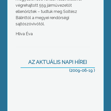
végrehajtott 559 járművezetőt
ellenőriztek – tudtuk meg Soltész
Bálinttól a megyei rendőrségi
sajtószóvivőtől.
Hliva Éva
10 millió forintot nyert uniós
pályázaton a Gyöngyösön működő
Gépipari klaszter
AZ AKTUÁLIS NAPI HÍREI
(2009-06-19 )
Csaknem 10%-os a visszaesés az
utazási irodák forgalmában