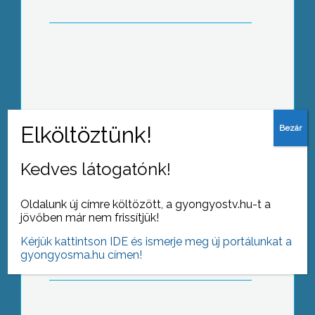
Élelmiszert osztottak
Jászárokszálláson a rászorulóknak,
közel 7millió forint értékben
Kedves látogatónk!
Oldalunk új címre költözött, a gyongyostv.hu-t a
Klasszikusok kicsit másképp!
jövőben már nem frissítjük!
Kérjük kattintson IDE és ismerje meg új portálunkat a
gyongyosma.hu címen!