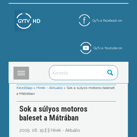
GyTv a Facebook-on
GyTv a Youtube-on
Kezdőlap
»
Hírek - Aktuális
»
Sok a súlyos motoros baleset
a Mátrában
Sok a súlyos motoros
baleset a Mátrában
2009. 06. 19.
||
||
Hírek - Aktuális