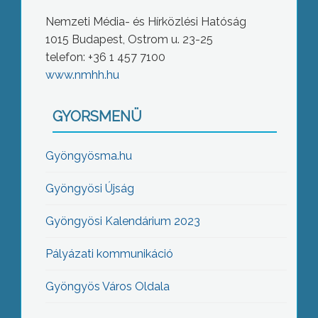
Nemzeti Média- és Hírközlési Hatóság
1015 Budapest, Ostrom u. 23-25
telefon: +36 1 457 7100
www.nmhh.hu
GYORSMENÜ
Gyöngyösma.hu
Gyöngyösi Újság
Gyöngyösi Kalendárium 2023
Pályázati kommunikáció
Gyöngyös Város Oldala