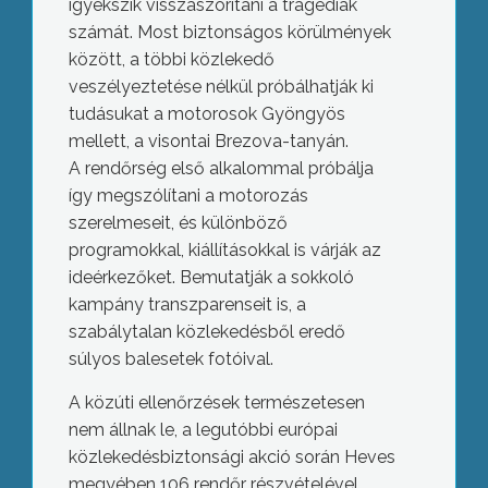
igyekszik visszaszorítani a tragédiák
számát. Most biztonságos körülmények
között, a többi közlekedő
veszélyeztetése nélkül próbálhatják ki
tudásukat a motorosok Gyöngyös
mellett, a visontai Brezova-tanyán.
A rendőrség első alkalommal próbálja
így megszólítani a motorozás
szerelmeseit, és különböző
programokkal, kiállításokkal is várják az
ideérkezőket. Bemutatják a sokkoló
kampány transzparenseit is, a
szabálytalan közlekedésből eredő
súlyos balesetek fotóival.
A közúti ellenőrzések természetesen
nem állnak le, a legutóbbi európai
közlekedésbiztonsági akció során Heves
megyében 106 rendőr részvételével