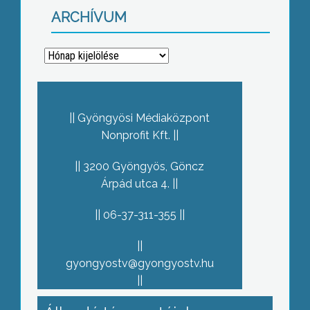
ARCHÍVUM
Archívum
Gyöngyösi Médiaközpont
Nonprofit Kft.
3200 Gyöngyös, Göncz
Árpád utca 4.
06-37-311-355
gyongyostv@gyongyostv.hu