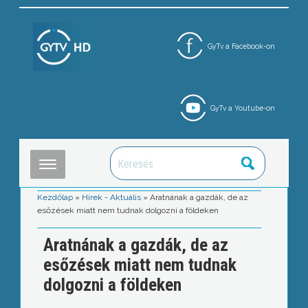
GyTv a Facebook-on
GyTv a Youtube-on
Kezdőlap
»
Hírek - Aktuális
»
Aratnának a gazdák, de az
esőzések miatt nem tudnak dolgozni a földeken
Aratnának a gazdák, de az
esőzések miatt nem tudnak
dolgozni a földeken