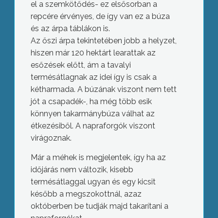
el a szemkötődés- ez elsősorban a
repcére érvényes, de így van ez a búza
és az árpa táblákon is.
Az őszi árpa tekintetében jobb a helyzet,
hiszen már 120 hektárt learattak az
esőzések előtt, ám a tavalyi
termésátlagnak az idei így is csak a
kétharmada. A búzának viszont nem tett
jót a csapadék-, ha még több esik
könnyen takarmánybúza válhat az
étkezésiből. A napraforgók viszont
virágoznak.
Már a méhek is megjelentek, így ha az
időjárás nem változik, kisebb
termésátlaggal ugyan és egy kicsit
később a megszokottnál, azaz
októberben be tudják majd takarítani a