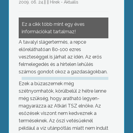
2009. 06. 24.
||
||
Hírek - Aktuális
Ez a cikk több mint egy éves
információkat tartalmaz!
A tavalyi slágertermés, a repce
előreláthatóan 80-100 ezres
veszteséggel is járhat az idén. Az erős
felmelegedés és a hirtelen lehűlés
számos gondot okoz a gazdaságokban.
Ezek a búzaszemek még
szétnyomhatók, körülbelül 2 hétre lenne
még szükség, hogy aratható legyen-
magyarázza az Atkári TSZ elnöke. Az
esőzések viszont nem kedveznek a
terméseknek. Az őszi vetésűeknél
például a víz utánpótlás miatt nem indult