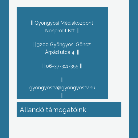
Gyöngyösi Médiaközpont
Nonprofit Kft.
3200 Gyöngyös, Göncz
Árpád utca 4.
06-37-311-355
gyongyostv@gyongyostv.hu
Állandó támogatóink