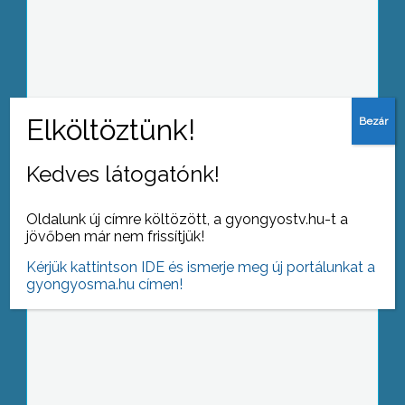
Az olaszországi turnéja előtti utolsó
koncertjét tartotta meg a Cantus
Corvinus vegyeskar Gyöngyösön a
Kolping házban
Kedves látogatónk!
A Mátrai Munkaadók Egyesületének
tagjai a munka mellett a
Oldalunk új címre költözött, a gyongyostv.hu-t a
kikapcsolódást, a közös szórakozást is
jövőben már nem frissítjük!
fontosnak tartják
Kérjük kattintson IDE és ismerje meg új portálunkat a
gyongyosma.hu címen!