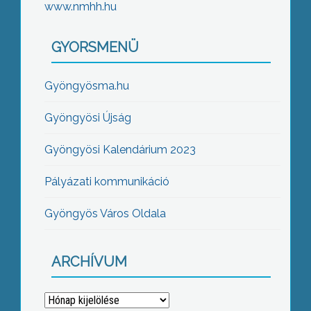
www.nmhh.hu
GYORSMENÜ
Gyöngyösma.hu
Gyöngyösi Újság
Gyöngyösi Kalendárium 2023
Pályázati kommunikáció
Gyöngyös Város Oldala
ARCHÍVUM
Archívum