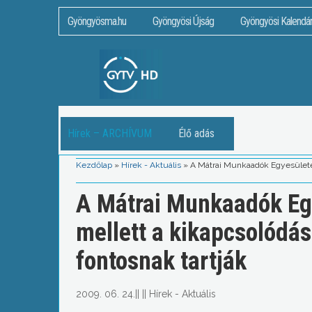
Gyöngyösma.hu
Gyöngyösi Újság
Gyöngyösi Kalendá
Hírek – ARCHÍVUM
Élő adás
Kezdőlap
»
Hírek - Aktuális
»
A Mátrai Munkaadók Egyesületéne
A Mátrai Munkaadók Eg
mellett a kikapcsolódás
fontosnak tartják
2009. 06. 24.
||
||
Hírek - Aktuális