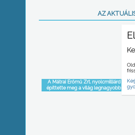
AZ AKTUÁLIS
Ke
Old
fris
Kér
A Mátrai Erőmű Zrt. nyolcmilliárd forint
gyo
építtette meg a világ legnagyobb komp
marótárcsás kotrógépét, amely mától 
dolgozik is a cég bükkábrányi bányájá