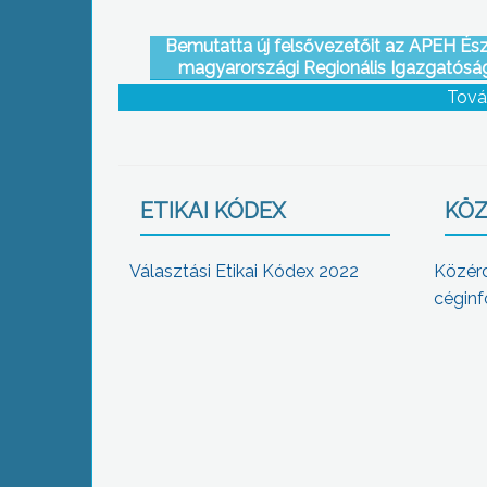
Bemutatta új felsővezetőit az APEH És
magyarországi Regionális Igazgatósá
Tová
ETIKAI KÓDEX
KÖZ
Választási Etikai Kódex 2022
Közér
céginf