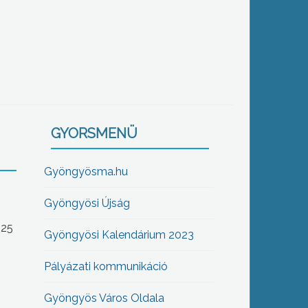
GYORSMENÜ
Gyöngyösma.hu
Gyöngyösi Újság
-25
Gyöngyösi Kalendárium 2023
Pályázati kommunikáció
Gyöngyös Város Oldala