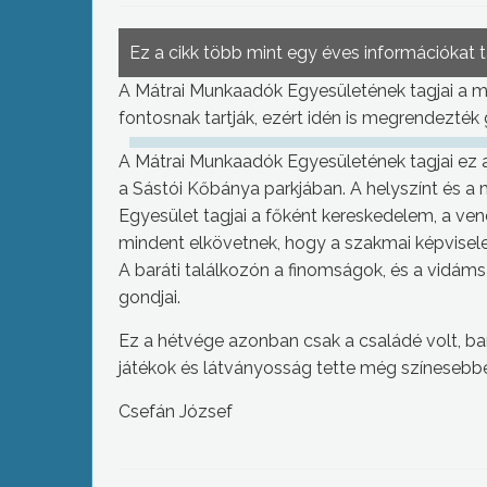
Ez a cikk több mint egy éves információkat 
A Mátrai Munkaadók Egyesületének tagjai a mu
fontosnak tartják, ezért idén is megrendezték
A Mátrai Munkaadók Egyesületének tagjai ez a
a Sástói Kőbánya parkjában. A helyszínt és a m
Egyesület tagjai a főként kereskedelem, a ven
mindent elkövetnek, hogy a szakmai képvisele
A baráti találkozón a finomságok, és a vidá
gondjai.
Ez a hétvége azonban csak a családé volt, ba
játékok és látványosság tette még színesebbé
Csefán József