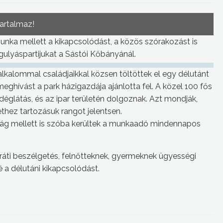
tartalmaz!
nka mellett a kikapcsolódást, a közös szórakozást is
 gulyáspartijukat a Sástói Kőbányánál.
lkalommal családjaikkal közsen töltöttek el egy délutánt
eghívást a park házigazdája ajánlotta fel. A közel 100 fős
déglátás, és az ipar területén dolgoznak. Azt mondják,
thez tartozásuk rangot jelentsen.
mság mellett is szóba kerültek a munkaadó mindennapos
ráti beszélgetés, felnőtteknek, gyermeknek ügyességi
 a délutáni kikapcsolódást.