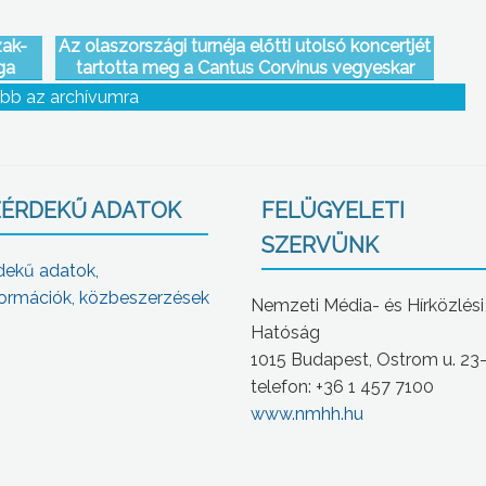
zak-
Az olaszországi turnéja előtti utolsó koncertjét
ga
tartotta meg a Cantus Corvinus vegyeskar
Gyöngyösön a Kolping házban
bb az archívumra
ÉRDEKŰ ADATOK
FELÜGYELETI
SZERVÜNK
dekű adatok,
ormációk, közbeszerzések
Nemzeti Média- és Hírközlési
Hatóság
1015 Budapest, Ostrom u. 23
telefon: +36 1 457 7100
www.nmhh.hu