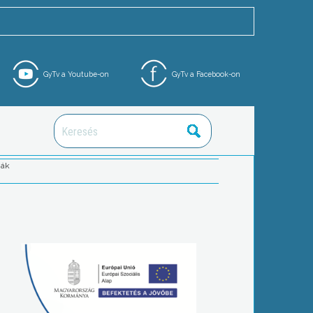
GyTv a Youtube-on
GyTv a Facebook-on
ják