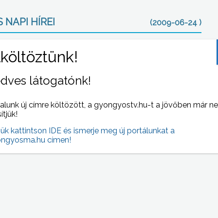
 NAPI HÍREI
(2009-06-24 )
dves látogatónk!
alunk új címre költözött, a gyongyostv.hu-t a jövőben már n
sítjük!
jük kattintson IDE és ismerje meg új portálunkat a
ból
Aratnának a gazdák, de az esőzések miatt nem
ngyosma.hu címen!
akt
tudnak dolgozni a földeken
már
ban