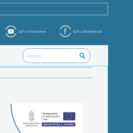
GyTv a Youtube-on
GyTv a Facebook-on