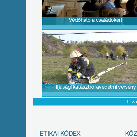
Védőháló a családokért
Ifjúsági katasztrófavédelmi verseny
Tová
ETIKAI KÓDEX
KÖZ