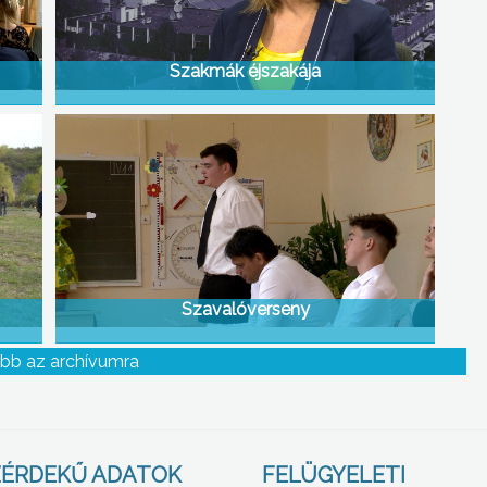
Szakmák éjszakája
Szavalóverseny
bb az archívumra
ÉRDEKŰ ADATOK
FELÜGYELETI