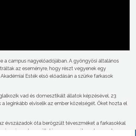
ze a campus nagyelőadójában. A gyöngyösi általános
sztráltak az eseményre, hogy részt vegyenek egy
r Akadémiai Esték első előadásán a szürke farkasok
glalkozik vad és domesztikált állatok képzésével. 23
k a leginkább elviselik az ember közelségét. Őket hozta el
 az évszázadok óta berögzült téveszméket a farkasokkal
 egészségesek, egyáltalán nem veszélyesek az emberre.