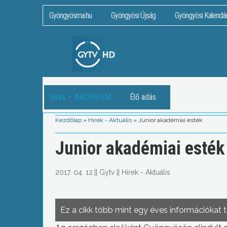
Gyöngyösma.hu
Gyöngyösi Újság
Gyöngyösi Kalendá
Hírek – ARCHÍVUM
Élő adás
Kezdőlap
»
Hírek - Aktuális
»
Junior akadémiai esték
Junior akadémiai esték
2017. 04. 12.
||
Gytv
||
Hírek - Aktuális
Ez a cikk több mint egy éves információkat 