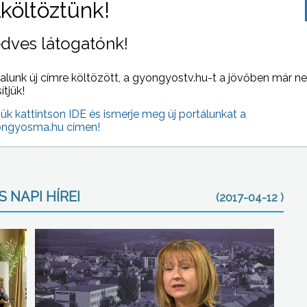
 zsákmányolható állatokra vadásznak. Magyarországon
tt állat, aminek az ökológiai körforgásban óriási szerepe
b mint a kutyának, ugyanis nem függ az embertől.
dves látogatónk!
, mert nincs rá szükség. Így az előadás második felében
alunk új címre költözött, a gyongyostv.hu-t a jövőben már n
bb veszély nélkül meg is simogathatták őket. Ha farkas
sítjük!
at következő, őszi előadására, a tervek szerint
jük kattintson IDE és ismerje meg új portálunkat a
klődőknek.
ngyosma.hu címen!
 NAPI HÍREI
(2017-04-12 )