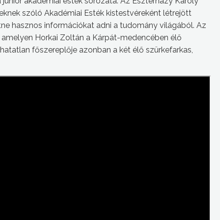
junior akadémiai esték sorozata. Az Eszterházy Károly
nek szóló Akadémiai Esték kistestvéreként létrejött
tne hasznos információkat adni a tudomány világából. Az
, amelyen Horkai Zoltán a Kárpát-medencében élő
thatatlan főszereplője azonban a két élő szürkefarkas,