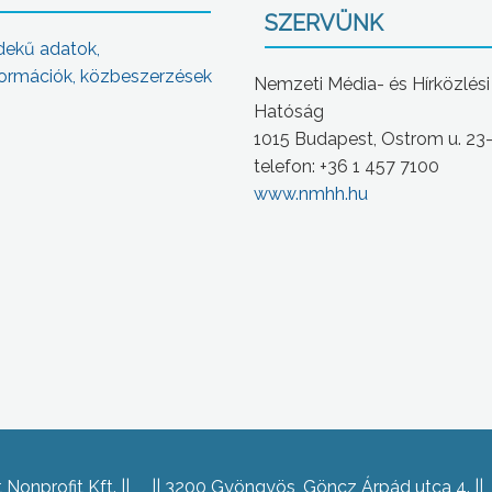
SZERVÜNK
dekű adatok,
ormációk, közbeszerzések
Nemzeti Média- és Hírközlési
Hatóság
1015 Budapest, Ostrom u. 23
telefon: +36 1 457 7100
www.nmhh.hu
Nonprofit Kft.
3200 Gyöngyös, Göncz Árpád utca 4.