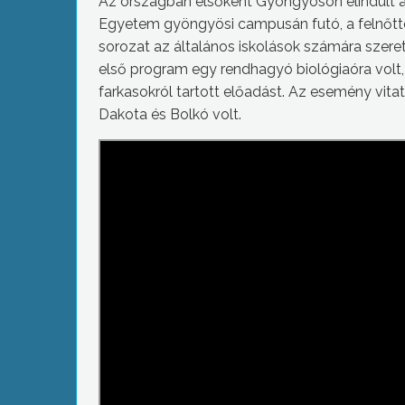
Az országban elsőként Gyöngyösön elindult a 
Egyetem gyöngyösi campusán futó, a felnőttek
sorozat az általános iskolások számára szere
első program egy rendhagyó biológiaóra volt
farkasokról tartott előadást. Az esemény vita
Dakota és Bolkó volt.