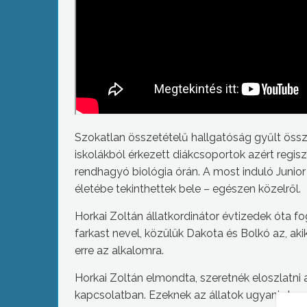
Szokatlan összetételű hallgatóság gyűlt öss
iskolákból érkezett diákcsoportok azért regi
rendhagyó biológia órán. A most induló Junio
életébe tekinthettek bele – egészen közelről.
Horkai Zoltán állatkordinátor évtizedek óta fo
farkast nevel, közülük Dakota és Bolkó az, aki
erre az alkalomra.
Horkai Zoltán elmondta, szeretnék eloszlatni
kapcsolatban. Ezeknek az állatok ugyanis ha