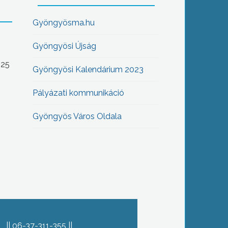
Gyöngyösma.hu
Gyöngyösi Újság
-25
Gyöngyösi Kalendárium 2023
Pályázati kommunikáció
Gyöngyös Város Oldala
06-37-311-355