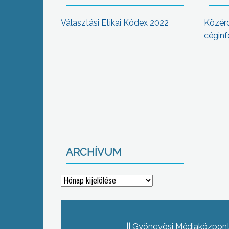
Választási Etikai Kódex 2022
Közér
céginf
ARCHÍVUM
Archívum
Gyöngyösi Médiaközpont 