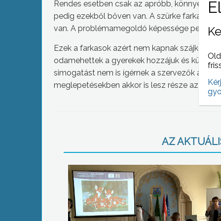
Rendes esetben csak az apróbb, könnyebben
pedig ezekből bőven van. A szürke farkas véde
van. A problémamegoldó képessége pedig job
Ke
Ezek a farkasok azért nem kapnak szájkosarat
Old
odamehettek a gyerekek hozzájuk és különöse
fris
simogatást nem is ígérnek a szervezők a soroz
Kér
meglepetésekben akkor is lesz része az érde
gyo
AZ AKTUÁLIS