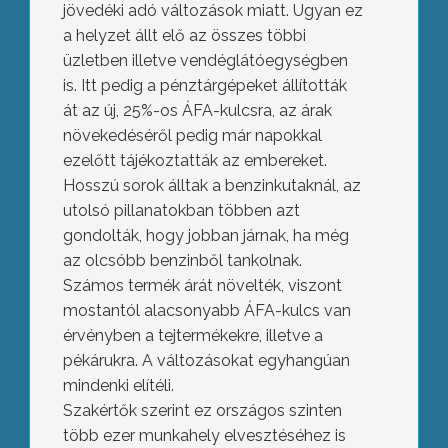
jövedéki adó változások miatt. Ugyan ez
a helyzet állt elő az összes többi
üzletben illetve vendéglátóegységben
is. Itt pedig a pénztárgépeket állították
át az új, 25%-os ÁFA-kulcsra, az árak
növekedéséről pedig már napokkal
ezelőtt tájékoztatták az embereket.
Hosszú sorok álltak a benzinkutaknál, az
utolsó pillanatokban többen azt
gondolták, hogy jobban járnak, ha még
az olcsóbb benzinből tankolnak.
Számos termék árát növelték, viszont
mostantól alacsonyabb ÁFA-kulcs van
érvényben a tejtermékekre, illetve a
pékárukra. A változásokat egyhangúan
mindenki elítéli.
Szakértők szerint ez országos szinten
több ezer munkahely elvesztéséhez is