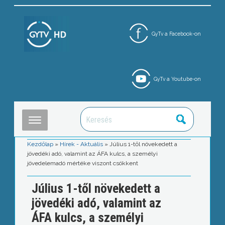
GyTv a Facebook-on
GyTv a Youtube-on
Kezdőlap
»
Hírek - Aktuális
»
Július 1-től növekedett a
jövedéki adó, valamint az ÁFA kulcs, a személyi
jövedelemadó mértéke viszont csökkent
Július 1-től növekedett a
jövedéki adó, valamint az
ÁFA kulcs, a személyi