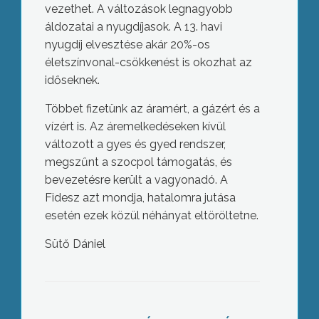
vezethet. A változások legnagyobb
áldozatai a nyugdíjasok. A 13. havi
nyugdíj elvesztése akár 20%-os
életszínvonal-csökkenést is okozhat az
időseknek.
Többet fizetünk az áramért, a gázért és a
vízért is. Az áremelkedéseken kívül
változott a gyes és gyed rendszer,
megszűnt a szocpol támogatás, és
bevezetésre került a vagyonadó. A
Fidesz azt mondja, hatalomra jutása
esetén ezek közül néhányat eltöröltetne.
Sütő Dániel
A hatvani után a gyöngyösi
önkormányzat is szerződést bont a
kórházat üzemeltető HospInvest Zrt.-
vel