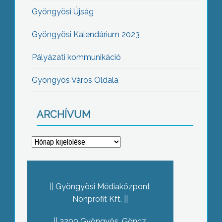
Gyöngyösi Újság
Gyöngyösi Kalendárium 2023
Pályázati kommunikáció
Gyöngyös Város Oldala
ARCHÍVUM
Archívum
Gyöngyösi Médiaközpont
Nonprofit Kft.
3200 Gyöngyös, Göncz