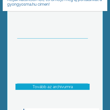
gyongyosma.hu címen!
A Kábítószer-ellenes Világnapon
ingyenesen vetítették a ’90-es évek
egyik kultuszának számító
Trainspotting című filmet a Cinema
Bridge moziban
Tovább az archívumra