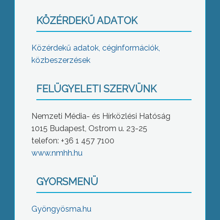
KÖZÉRDEKŰ ADATOK
Közérdekű adatok, céginformációk,
közbeszerzések
FELÜGYELETI SZERVÜNK
Nemzeti Média- és Hírközlési Hatóság
1015 Budapest, Ostrom u. 23-25
telefon: +36 1 457 7100
www.nmhh.hu
GYORSMENÜ
Gyöngyösma.hu