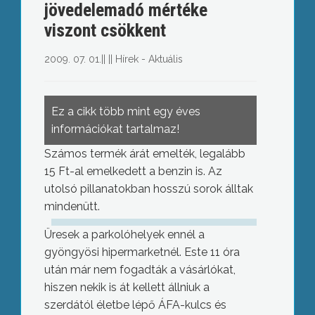
jövedelemadó mértéke
viszont csökkent
2009. 07. 01.
||
||
Hírek - Aktuális
Ez a cikk több mint egy éves
információkat tartalmaz!
Számos termék árát emelték, legalább
15 Ft-al emelkedett a benzin is. Az
utolsó pillanatokban hosszú sorok álltak
mindenütt.
Üresek a parkolóhelyek ennél a
gyöngyösi hipermarketnél. Este 11 óra
után már nem fogadták a vásárlókat,
hiszen nekik is át kellett állniuk a
szerdától életbe lépő ÁFA-kulcs és