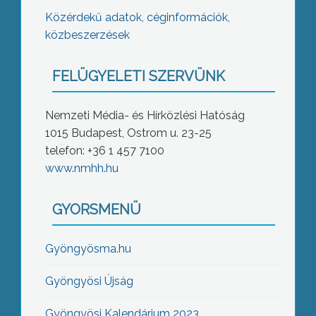
Közérdekű adatok, céginformációk,
közbeszerzések
FELÜGYELETI SZERVÜNK
Nemzeti Média- és Hírközlési Hatóság
1015 Budapest, Ostrom u. 23-25
telefon: +36 1 457 7100
www.nmhh.hu
GYORSMENÜ
Gyöngyösma.hu
Gyöngyösi Újság
Gyöngyösi Kalendárium 2023