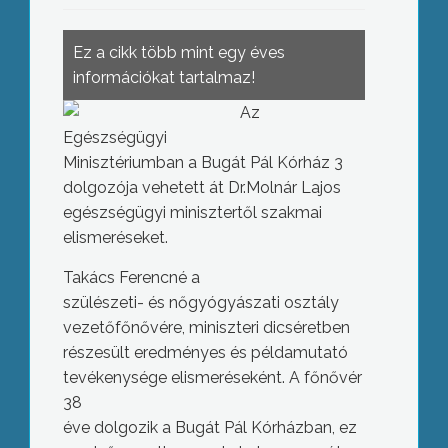
Ez a cikk több mint egy éves
információkat tartalmaz!
Az
Egészségügyi
Minisztériumban a Bugát Pál Kórház 3
dolgozója vehetett át Dr.Molnár Lajos
egészségügyi minisztertől szakmai
elismeréseket.
Takács Ferencné a
szülészeti- és nőgyógyászati osztály
vezetőfőnővére, miniszteri dicséretben
részesült eredményes és példamutató
tevékenysége elismeréseként. A főnővér
38
éve dolgozik a Bugát Pál Kórházban, ez