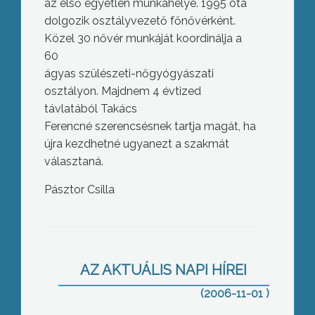
az első egyetlen munkahelye. 1995 óta
dolgozik osztályvezető főnővérként.
Közel 30 nővér munkáját koordinálja a
60
ágyas szülészeti-nőgyógyászati
osztályon. Majdnem 4 évtized
távlatából Takács
Ferencné szerencsésnek tartja magát, ha
újra kezdhetné ugyanezt a szakmát
választaná.
Pásztor Csilla
A Hónap ünnepe a Vidárban
AZ AKTUÁLIS NAPI HÍREI
(2006-11-01 )