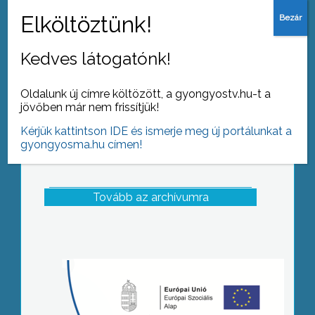
Kedves látogatónk!
Oldalunk új címre költözött, a gyongyostv.hu-t a
jövőben már nem frissítjük!
Kérjük kattintson IDE és ismerje meg új portálunkat a
gyongyosma.hu címen!
Tovább az archívumra