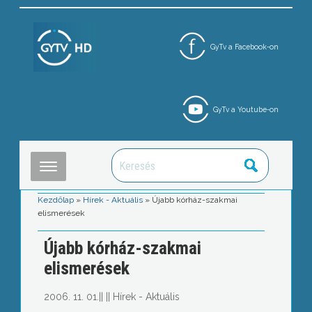
GyTv a Facebook-on
GyTv a Youtube-on
Kezdőlap
»
Hírek - Aktuális
»
Újabb kórház-szakmai
elismerések
Újabb kórház-szakmai
elismerések
2006. 11. 01.
||
||
Hírek - Aktuális