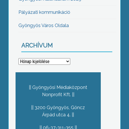
Pályázati kommunikáció
Gyöngyös Város Oldala
ARCHÍVUM
Archívum
Gyöngyösi Médiaközpont
Nonprofit Kft.
3200 Gyöngyös, Göncz
Árpád utca 4.
06-37-311-355