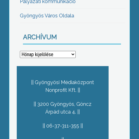
Pályázati kommunikáció
Gyöngyös Város Oldala
ARCHÍVUM
Archívum
Gyöngyösi Médiaközpont
Nonprofit Kft.
3200 Gyöngyös, Göncz
Árpád utca 4.
06-37-311-355