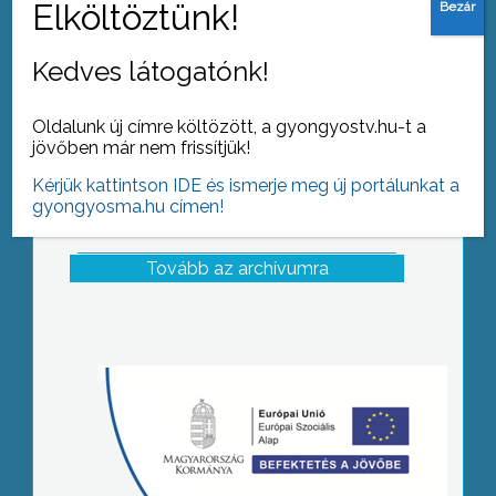
Kedves látogatónk!
Oldalunk új címre költözött, a gyongyostv.hu-t a
jövőben már nem frissítjük!
Kérjük kattintson IDE és ismerje meg új portálunkat a
gyongyosma.hu címen!
Tovább az archívumra