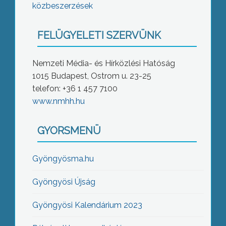
közbeszerzések
FELÜGYELETI SZERVÜNK
Nemzeti Média- és Hírközlési Hatóság
1015 Budapest, Ostrom u. 23-25
telefon: +36 1 457 7100
www.nmhh.hu
GYORSMENÜ
Gyöngyösma.hu
Gyöngyösi Újság
Gyöngyösi Kalendárium 2023