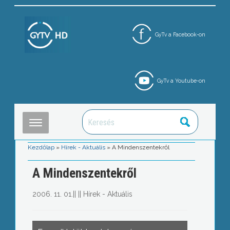
GyTv a Facebook-on
GyTv a Youtube-on
Kezdőlap
»
Hírek - Aktuális
»
A Mindenszentekről
A Mindenszentekről
2006. 11. 01.
||
||
Hírek - Aktuális