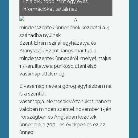
Ez a cikk több mint egy éves
információkat tartalmaz!
A
mindenszentek ünnepének kezdetei a 4.
századba nyúlnak.
Szent Efrém szíriai egyházatya és
Aranyszájú Szent János már tud a
mindenszentek ünnepéről, melyet május
13.-án, illetve a pünkösd utáni első
vasárnap ülték meg.
E vasárnap neve a görög egyházban ma
is a szentek
vasárnapja. Nemcsak vértanúkat, hanem
valóban minden szentet november 1-jén
Írországban és Angliában kezdtek
ünnepelni a 700 –as években és ez az
ünnep