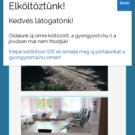
Kedves látogatónk!
Oldalunk új címre költözött, a gyongyostv.hu-t a
jövőben már nem frissítjük!
Kérjük kattintson IDE és ismerje meg új portálunkat a
Oktatóterem
gyongyosma.hu címen!
Gyereknap a bölcsiben