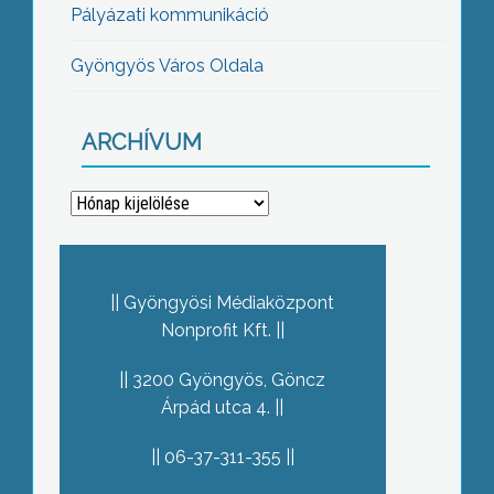
Pályázati kommunikáció
Gyöngyös Város Oldala
ARCHÍVUM
Archívum
Gyöngyösi Médiaközpont
Nonprofit Kft.
3200 Gyöngyös, Göncz
Árpád utca 4.
06-37-311-355