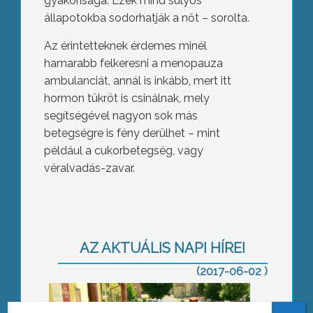
gyakorisága. Ezek mind súlyos
állapotokba sodorhatják a nőt – sorolta.
Az érintetteknek érdemes minél
hamarabb felkeresni a menopauza
ambulanciát, annál is inkább, mert itt
hormon tükröt is csinálnak, mely
segítségével nagyon sok más
betegségre is fény derülhet – mint
például a cukorbetegség, vagy
véralvadás-zavar.
Nyári tábor és ingyenes étkeztetés
AZ AKTUÁLIS NAPI HÍREI
(2017-06-02 )
Ismét Szalajkaházig jár a kisvonat