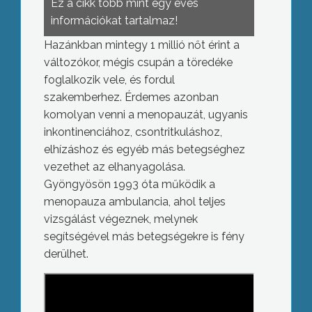
Ez a cikk több mint egy éves
információkat tartalmaz!
Hazánkban mintegy 1 millió nőt érint a
változókor, mégis csupán a töredéke
foglalkozik vele, és fordul
szakemberhez. Érdemes azonban
komolyan venni a menopauzát, ugyanis
inkontinenciához, csontritkuláshoz,
elhízáshoz és egyéb más betegséghez
vezethet az elhanyagolása.
Gyöngyösön 1993 óta működik a
menopauza ambulancia, ahol teljes
vizsgálást végeznek, melynek
segítségével más betegségekre is fény
derülhet.