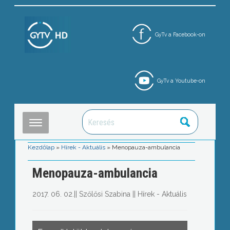
GyTv a Facebook-on
GyTv a Youtube-on
Kezdőlap
»
Hírek - Aktuális
»
Menopauza-ambulancia
Menopauza-ambulancia
2017. 06. 02.
||
Szőlősi Szabina
||
Hírek - Aktuális