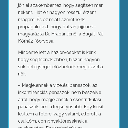
jön el szakemberhez, hogy segítsen már
nekem. Hát én nagyon rosszul érzem
magam. És ez miatt szeretnénk
propagálni azt, hogy bátran jöjjenek –
magyarázta Dr. Hrabár Jenő, a Bugát Pál
Kórház főorvosa.
Mindemellett a háziorvosokat is kérik,
hogy segítsenek ebben, hiszen nagyon
sok betegséget előzhetnek meg ezzel a
nők.
– Megjelennek a vizelési panaszok, az
inkontinenciás panaszok, nem beszélve
arról, hogy megjelennek a csontritkulási
panaszok, ami a legsúlyosabb. Egy kicsit
leültem a földre, vagy valami, eltörött a
csuklóm, combnyaktöréseknek a