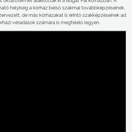
 oktatótermet alakítottak ki a Bugát Pál kórházban. A
álható helyiség a kórház belső szakmai továbbképzéseinek,
szervezett, de más kórházakat is érintő szakképzéseinek ad
kórházi véradások számára is megfelelő legyen.