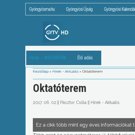
Gyöngyösma.hu
Gyöngyösi Újság
Gyöngyösi Kalendá
Hírek – ARCHÍVUM
Élő adás
Kezdőlap
»
Hírek - Aktuális
»
Oktatóterem
Oktatóterem
2017. 06. 02.
||
Pásztor Csilla
||
Hírek - Aktuális
Ez a cikk több mint egy éves információkat 