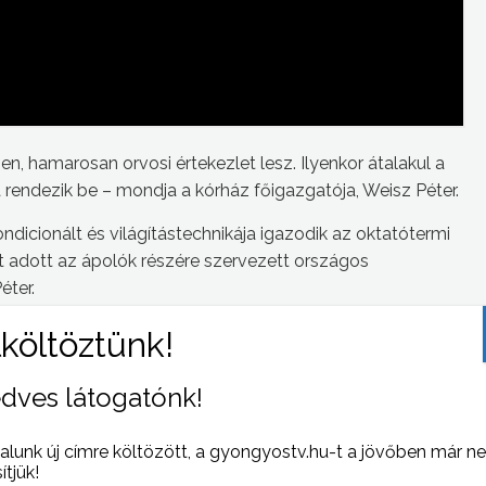
n, hamarosan orvosi értekezlet lesz. Ilyenkor átalakul a
ra rendezik be – mondja a kórház főigazgatója, Weisz Péter.
ondicionált és világítástechnikája igazodik az oktatótermi
t adott az ápolók részére szervezett országos
éter.
ajlanak, de pályáznak külső továbbképzésekre is. Ez a
ehozásában.
dves látogatónk!
alunk új címre költözött, a gyongyostv.hu-t a jövőben már n
sítjük!
 NAPI HÍREI
(2017-06-02 )