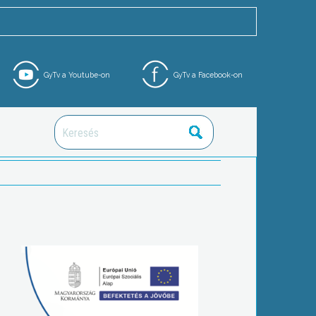
GyTv a Youtube-on
GyTv a Facebook-on