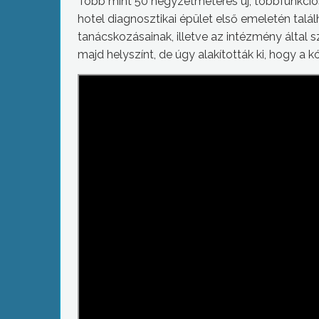
Több mint 50 négyzetméteres új, többfunkciós
hotel diagnosztikai épület első emeletén tal
tanácskozásainak, illetve az intézmény által 
majd helyszínt, de úgy alakították ki, hogy a 