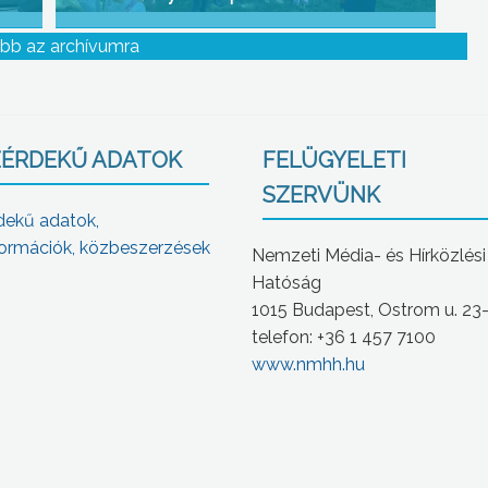
bb az archívumra
ÉRDEKŰ ADATOK
FELÜGYELETI
SZERVÜNK
dekű adatok,
ormációk, közbeszerzések
Nemzeti Média- és Hírközlési
Hatóság
1015 Budapest, Ostrom u. 23
telefon: +36 1 457 7100
www.nmhh.hu