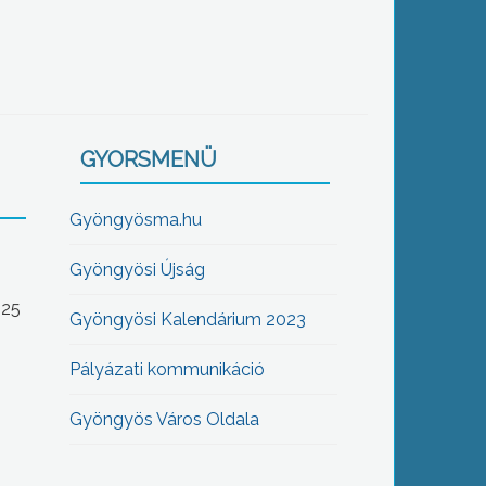
GYORSMENÜ
Gyöngyösma.hu
Gyöngyösi Újság
-25
Gyöngyösi Kalendárium 2023
Pályázati kommunikáció
Gyöngyös Város Oldala