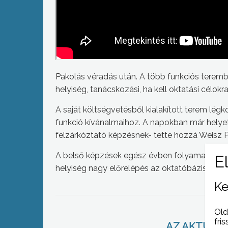
Pakolás véradás után. A több funkciós terembe
helyiség, tanácskozási, ha kell oktatási célok
A saját költségvetésből kialakított terem légk
funkció kívánalmaihoz. A napokban már helye
felzárkóztató képzésnek- tette hozzá Weisz P
A belső képzések egész évben folyamatosan z
helyiség nagy előrelépés az oktatóbázis létr
Ke
Old
fris
AZ AKTUÁLIS