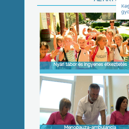
Kér
gyo
Nyári tábor és ingyenes étkeztetés
Menopauza-ambulancia