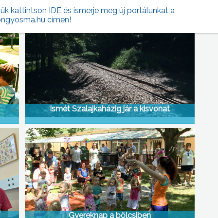
jük kattintson IDE és ismerje meg új portálunkat a
ngyosma.hu címen!
Ismét Szalajkaházig jár a kisvonat
Gyereknap a bölcsiben