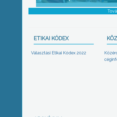
Tová
ETIKAI KÓDEX
KÖZ
Választási Etikai Kódex 2022
Közér
céginf