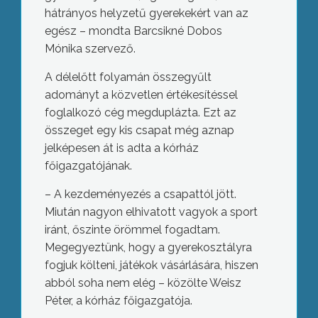
hátrányos helyzetű gyerekekért van az
egész – mondta Barcsikné Dobos
Mónika szervező.
A délelőtt folyamán összegyűlt
adományt a közvetlen értékesítéssel
foglalkozó cég megduplázta. Ezt az
összeget egy kis csapat még aznap
jelképesen át is adta a kórház
főigazgatójának.
– A kezdeményezés a csapattól jött.
Miután nagyon elhivatott vagyok a sport
iránt, őszinte örömmel fogadtam.
Megegyeztünk, hogy a gyerekosztályra
fogjuk költeni, játékok vásárlására, hiszen
abból soha nem elég – közölte Weisz
Péter, a kórház főigazgatója.