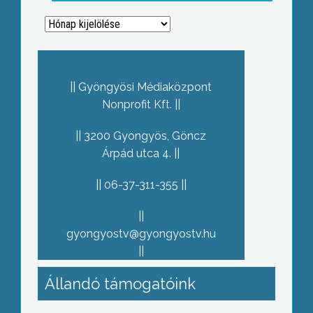
Archívum
Gyöngyösi Médiaközpont
Nonprofit Kft.
3200 Gyöngyös, Göncz
Árpád utca 4.
06-37-311-355
gyongyostv@gyongyostv.hu
Állandó támogatóink