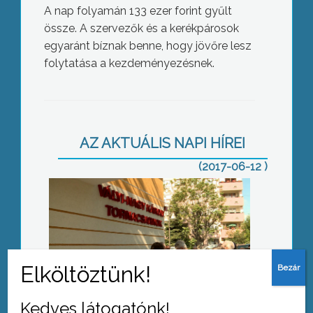
A nap folyamán 133 ezer forint gyűlt
össze. A szervezők és a kerékpárosok
egyaránt bíznak benne, hogy jövőre lesz
folytatása a kezdeményezésnek.
Vályi-Nagy Károly Tornacsarnok
AZ AKTUÁLIS NAPI HÍREI
(2017-06-12 )
Nemzeti regatta
Kedves látogatónk!