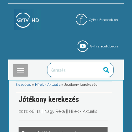
GyTv a Facebook-on
GyTv a Youtube-on
Kezdőlap
»
Hírek - Aktuális
»
Jótékony kerekezés
Jótékony kerekezés
2017. 06. 12.
||
Nagy Réka
||
Hírek - Aktuális