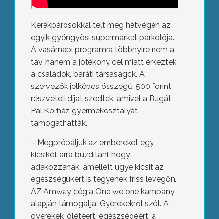
Kerékpárosokkal telt meg hétvégén az
egyik gyöngyösi supermarket parkolója.
A vasárnapi programra többnyire nem a
táv, hanem a jótékony cél miatt érkeztek
a családok, baráti társaságok. A
szervezők jelképes összegű, 500 forint
részvételi díjat szedtek, amivel a Bugát
Pál Kórház gyermekosztályát
támogathatták.
– Megpróbáljuk az embereket egy
kicsikét arra buzdítani, hogy
adakozzanak, amellett ugye kicsit az
egészségükért is tegyenek friss levegőn.
AZ Amway cég a One we one kampány
alapján támogatja. Gyerekekről szól. A
gyerekek jólétéért, egészségéért, a