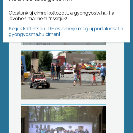
Delfin gyereknap
Oldalunk új címre költözött, a gyongyostv.hu-t a
jövőben már nem frissítjük!
Kérjük kattintson IDE és ismerje meg új portálunkat a
gyongyosma.hu címen!
Felvidéki élmények