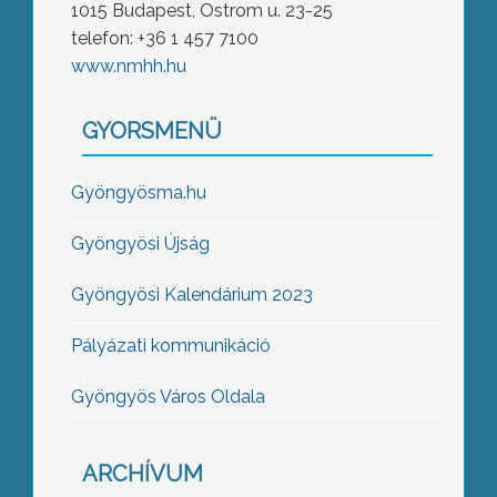
1015 Budapest, Ostrom u. 23-25
telefon: +36 1 457 7100
www.nmhh.hu
GYORSMENÜ
Gyöngyösma.hu
Gyöngyösi Újság
Gyöngyösi Kalendárium 2023
Pályázati kommunikáció
Gyöngyös Város Oldala
ARCHÍVUM