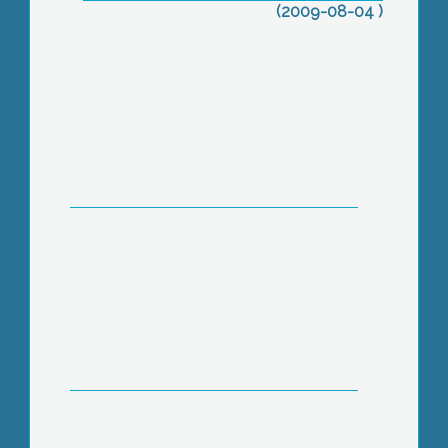
(2009-08-04 )
Egyre több az illegális szemét
Gyöngyös külterületén
Még mindig nem fizetett a biztosító az
egy hónappal ezelőtt keletkezett
vízkárok miatt az Észak- Nyugati
városrészben élőknek