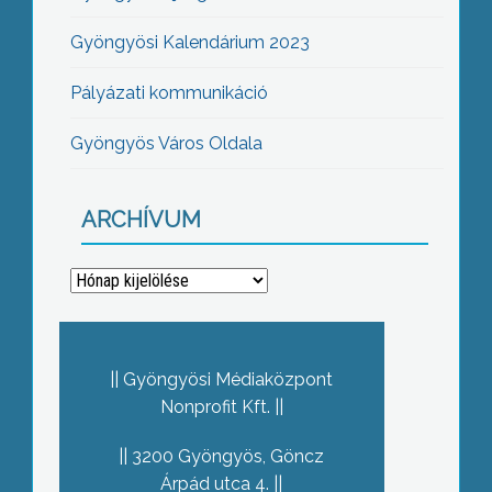
Gyöngyösi Kalendárium 2023
Pályázati kommunikáció
Gyöngyös Város Oldala
ARCHÍVUM
Archívum
Gyöngyösi Médiaközpont
Nonprofit Kft.
3200 Gyöngyös, Göncz
Árpád utca 4.