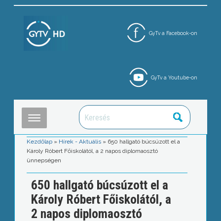
GyTv a Facebook-on
GyTv a Youtube-on
Kezdőlap
»
Hírek - Aktuális
»
650 hallgató búcsúzott el a
Károly Róbert Főiskolától, a 2 napos diplomaosztó
ünnepségen
650 hallgató búcsúzott el a
Károly Róbert Főiskolától, a
2 napos diplomaosztó