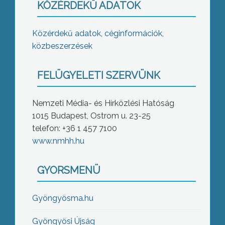
KÖZÉRDEKŰ ADATOK
Közérdekű adatok, céginformációk,
közbeszerzések
FELÜGYELETI SZERVÜNK
Nemzeti Média- és Hírközlési Hatóság
1015 Budapest, Ostrom u. 23-25
telefon: +36 1 457 7100
www.nmhh.hu
GYORSMENÜ
Gyöngyösma.hu
Gyöngyösi Újság