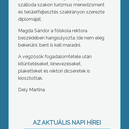
szálloda szakon turizmus menedzsment
és területfejlesztés szakirányon szerezte
diplomáját.
Magda Sándor a főiskola rektora
beszédében hangsúlyozta: ide nem elég
bekerülni, bent is kell maradni.
A végzősök fogadalomtétele után
kitüntetéseket, kinevezéseket,
plaketteket és rektori dicséretek is
kiosztottak.
Dely Martina
A Mátrai Gyógyintézet eddigi
történetének legnagyobb
AZ AKTUÁLIS NAPI HÍREI
nagyságrendű pályázatát nyerte el