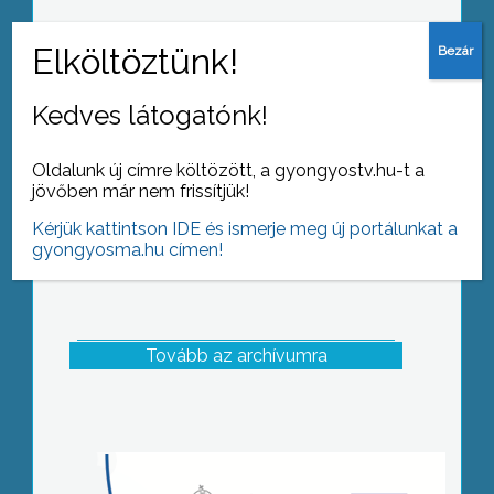
Ásatások kezdődtek Domoszlón, a
templom környékén
Kedves látogatónk!
Oldalunk új címre költözött, a gyongyostv.hu-t a
jövőben már nem frissítjük!
Kérjük kattintson IDE és ismerje meg új portálunkat a
gyongyosma.hu címen!
Tovább az archívumra