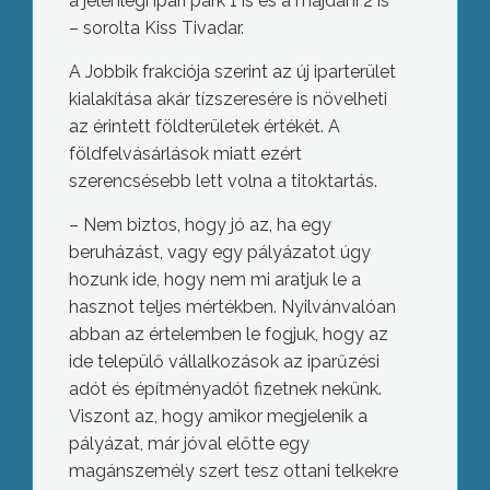
a jelenlegi ipari park 1 is és a majdani 2 is
– sorolta Kiss Tivadar.
A Jobbik frakciója szerint az új iparterület
kialakítása akár tízszeresére is növelheti
az érintett földterületek értékét. A
földfelvásárlások miatt ezért
szerencsésebb lett volna a titoktartás.
– Nem biztos, hogy jó az, ha egy
beruházást, vagy egy pályázatot úgy
hozunk ide, hogy nem mi aratjuk le a
hasznot teljes mértékben. Nyilvánvalóan
abban az értelemben le fogjuk, hogy az
ide települő vállalkozások az iparűzési
adót és építményadót fizetnek nekünk.
Viszont az, hogy amikor megjelenik a
pályázat, már jóval előtte egy
magánszemély szert tesz ottani telkekre