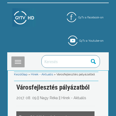
GyTv a Facebook-on
GyTv a Youtube-on
Kezdőlap
»
Hírek - Aktuális
»
Városfejlesztés pályázatból
Városfejlesztés pályázatból
2017. 08. 09.
||
Nagy Réka
||
Hírek - Aktuális