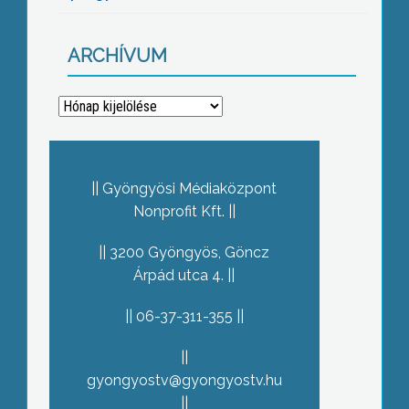
ARCHÍVUM
Archívum
Gyöngyösi Médiaközpont
Nonprofit Kft.
3200 Gyöngyös, Göncz
Árpád utca 4.
06-37-311-355
gyongyostv@gyongyostv.hu