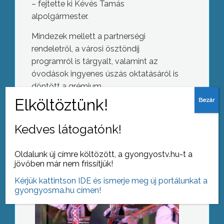
– fejtette ki Kévés Tamás
alpolgármester.
Mindezek mellett a partnerségi
rendeletről, a városi ösztöndíj
programról is tárgyalt, valamint az
óvodások ingyenes úszás oktatásáról is
Egész héten fesztivál
döntött a grémium.
Kedves látogatónk!
AZ AKTUÁLIS NAPI HÍREI
Oldalunk új címre költözött, a gyongyostv.hu-t a
(2017-08-09 )
jövőben már nem frissítjük!
Zárva a könyvtár
Kérjük kattintson IDE és ismerje meg új portálunkat a
gyongyosma.hu címen!