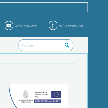
GyTv a Youtube-on
GyTv a Facebook-on