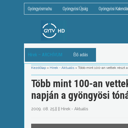
Gyöngyösma.hu
Gyöngyösi Újság
Gyöngyösi Kalendá
Hírek – ARCHÍVUM
Élő adás
Kezdőlap
»
Hírek - Aktuális
»
Több mint 100-an vettek részt a 
Több mint 100-an vettek
napján a gyöngyösi tóná
2009. 08. 25.
||
||
Hírek - Aktuális