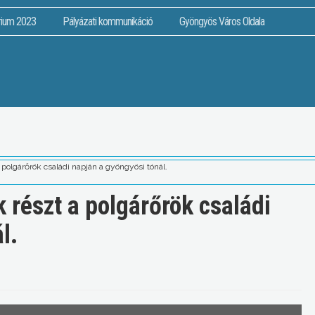
rium 2023
Pályázati kommunikáció
Gyöngyös Város Oldala
polgárőrök családi napján a gyöngyösi tónál.
 részt a polgárőrök családi
l.