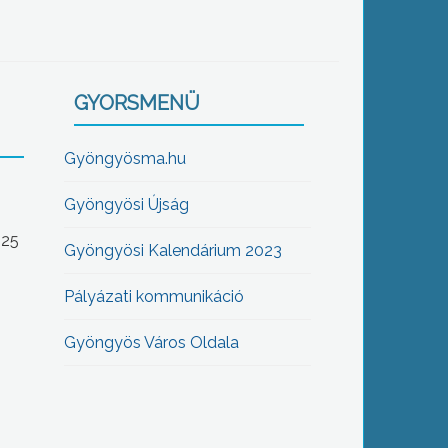
GYORSMENÜ
Gyöngyösma.hu
Gyöngyösi Újság
-25
Gyöngyösi Kalendárium 2023
Pályázati kommunikáció
Gyöngyös Város Oldala