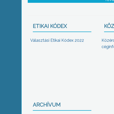
hulladékhalmok, teli szemetes edény
fogadják a kirándulókat
ETIKAI KÓDEX
KÖZ
Választási Etikai Kódex 2022
Közér
céginf
ARCHÍVUM