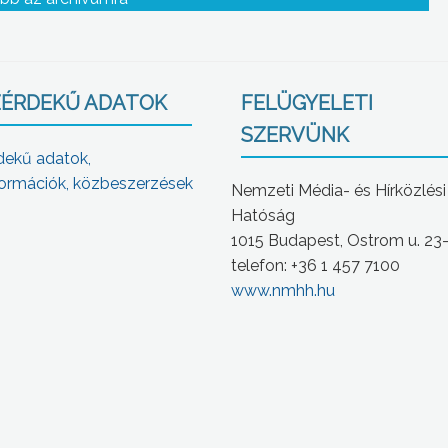
ek
ÉRDEKŰ ADATOK
FELÜGYELETI
SZERVÜNK
dekű adatok,
ormációk, közbeszerzések
Nemzeti Média- és Hírközlési
Hatóság
1015 Budapest, Ostrom u. 23
telefon: +36 1 457 7100
www.nmhh.hu