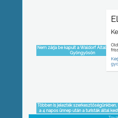
Ke
Old
Nem zárja be kapuit a Waldorf Általános I
fris
Gyöngyösön
Kér
gyo
Többen is jelezték szerkesztőségünkben,
a 4 napos ünnep után a turisták által ked
forgalmas erdei pihenőkben kommunál
Tová