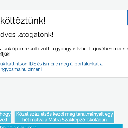
dves látogatónk!
alunk új címre költözött, a gyongyostv.hu-t a jövőben már n
skola
Már osztják a tankönyveket az oktatási
sítjük!
intézményekben
jük kattintson IDE és ismerje meg új portálunkat a
ngyosma.hu címen!
 hogy
Közel száz elsős kezdi meg tanulmányait egy
velt,
hét múlva a Mátra Szakképző Iskolában
is
bb az archívumra