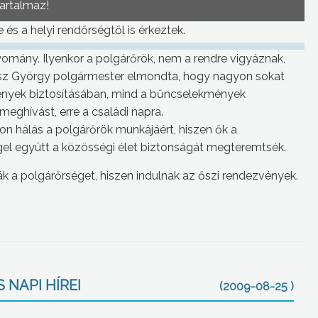
tartalmaz!
és a helyi rendőrségtől is érkeztek.
omány. Ilyenkor a polgárőrök, nem a rendre vigyáznak,
iesz György polgármester elmondta, hogy nagyon sokat
ények biztosításában, mind a bűncselekmények
ghívást, erre a családi napra.
on hálás a polgárőrök munkájáért, hiszen ők a
gel együtt a közösségi élet biztonságát megteremtsék.
k a polgárőrséget, hiszen indulnak az őszi rendezvények.
 NAPI HÍREI
(2009-08-25 )