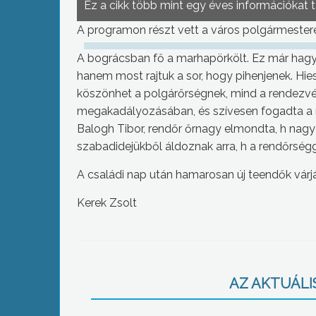
Ez a cikk több mint egy éves információkat 
A programon részt vett a város polgármestere 
A bográcsban fő a marhapörkölt. Ez már hagy
hanem most rajtuk a sor, hogy pihenjenek. H
köszönhet a polgárőrségnek, mind a rendezv
megakadályozásában, és szívesen fogadta a me
Balogh Tibor, rendőr őrnagy elmondta, h nagy
szabadidejükből áldoznak arra, h a rendőrség
A családi nap után hamarosan új teendők várjá
Kerek Zsolt
AZ AKTUÁLIS