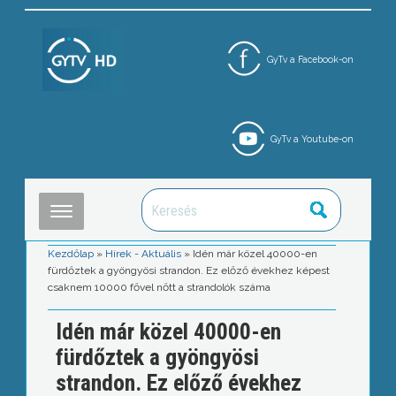
GyTv a Facebook-on
GyTv a Youtube-on
Kezdőlap
»
Hírek - Aktuális
»
Idén már közel 40000-en
fürdőztek a gyöngyösi strandon. Ez előző évekhez képest
csaknem 10000 fővel nőtt a strandolók száma
Idén már közel 40000-en
fürdőztek a gyöngyösi
strandon. Ez előző évekhez