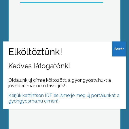
22 millió forintból újítják fel Abasáron
az Ág utcát, az önkormányzat 11 millió
forintot nyert erre uniós forrásból
Kedves látogatónk!
Tuningautó találkozót rendeztek
Oldalunk új címre költözött, a gyongyostv.hu-t a
Horton
jövőben már nem frissítjük!
Kérjük kattintson IDE és ismerje meg új portálunkat a
gyongyosma.hu címen!