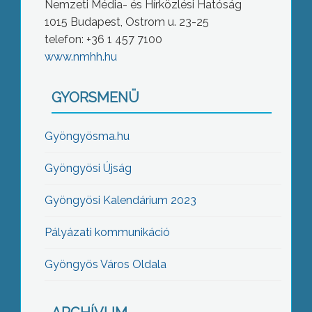
Nemzeti Média- és Hírközlési Hatóság
1015 Budapest, Ostrom u. 23-25
telefon: +36 1 457 7100
www.nmhh.hu
GYORSMENÜ
Gyöngyösma.hu
Gyöngyösi Újság
Gyöngyösi Kalendárium 2023
Pályázati kommunikáció
Gyöngyös Város Oldala