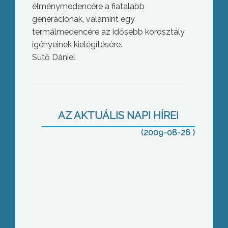
élménymedencére a fiatalabb
generációnak, valamint egy
termálmedencére az idősebb korosztály
igényeinek kielégítésére.
Sütő Dániel
. A rehabilitációs gazdasági
szakmenedzser képzés
szeptembertől indul a Károly Róbert
AZ AKTUÁLIS NAPI HÍREI
Főiskolán
(2009-08-26 )
Több mint 300 embert igazoltattak a
két napos rendőri akció során
megyénkben