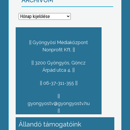
ARCHÍVUM
Archívum
Gyöngyösi Médiaközpont
Nonprofit Kft.
3200 Gyöngyös, Göncz
Árpád utca 4.
06-37-311-355
gyongyostv@gyongyostv.hu
Állandó támogatóink