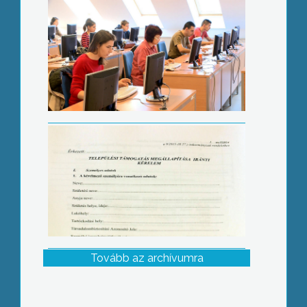
Méltányossági kérelem ápolási díjhoz
Tovább az archívumra