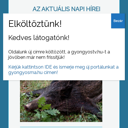
AZ AKTUÁLIS NAPI HÍREI
(2017-09-08 )
Kezdődik a vadászati szezon
Kedves látogatónk!
Oldalunk új címre költözött, a gyongyostv.hu-t a
jövőben már nem frissítjük!
Kérjük kattintson IDE és ismerje meg új portálunkat a
gyongyosma.hu címen!
Online diákhitel