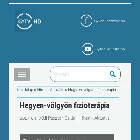
GyTv a Facebook-on
GyTv a Youtube-on
Kezdőlap
»
Hírek - Aktuális
»
Hegyen-völgyön fizioterápia
Hegyen-völgyön fizioterápia
2017. 09. 08.
||
Pásztor Csilla
||
Hírek - Aktuális