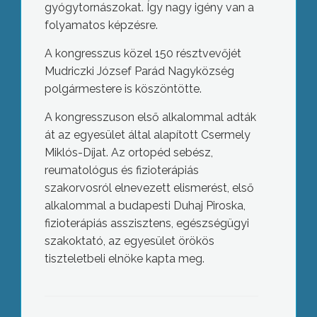
gyógytornászokat. Így nagy igény van a
folyamatos képzésre.
A kongresszus közel 150 résztvevőjét
Mudriczki József Parád Nagyközség
polgármestere is köszöntötte.
A kongresszuson első alkalommal adták
át az egyesület által alapított Csermely
Miklós-Díjat. Az ortopéd sebész,
reumatológus és fizioterápiás
szakorvosról elnevezett elismerést, első
alkalommal a budapesti Duhaj Piroska,
fizioterápiás asszisztens, egészségügyi
szakoktató, az egyesület örökös
tiszteletbeli elnöke kapta meg.
Új sífelvonó épül Mátraszentistvánban