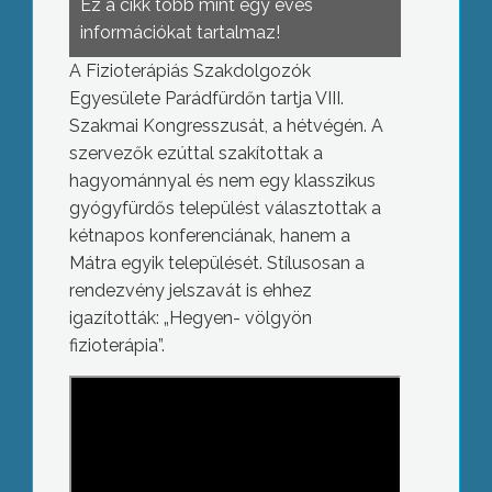
Ez a cikk több mint egy éves
információkat tartalmaz!
A Fizioterápiás Szakdolgozók
Egyesülete Parádfürdőn tartja VIII.
Szakmai Kongresszusát, a hétvégén. A
szervezők ezúttal szakítottak a
hagyománnyal és nem egy klasszikus
gyógyfürdős települést választottak a
kétnapos konferenciának, hanem a
Mátra egyik települését. Stílusosan a
rendezvény jelszavát is ehhez
igazították: „Hegyen- völgyön
fizioterápia”.