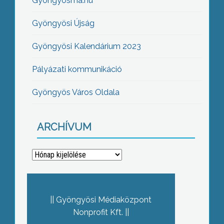
Gyöngyösma.hu
Gyöngyösi Újság
Gyöngyösi Kalendárium 2023
Pályázati kommunikáció
Gyöngyös Város Oldala
ARCHÍVUM
Archívum
Gyöngyösi Médiaközpont
Nonprofit Kft.