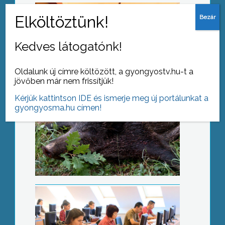
Kezdődik a vadászati szezon
Kedves látogatónk!
Oldalunk új címre költözött, a gyongyostv.hu-t a
jövőben már nem frissítjük!
Kérjük kattintson IDE és ismerje meg új portálunkat a
gyongyosma.hu címen!
Online diákhitel
Méltányossági kérelem ápolási díjhoz