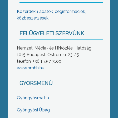
Közérdekű adatok, céginformációk,
közbeszerzések
FELÜGYELETI SZERVÜNK
Nemzeti Média- és Hírközlési Hatóság
1015 Budapest, Ostrom u. 23-25
telefon: +36 1 457 7100
www.nmhh.hu
GYORSMENÜ
Gyöngyösma.hu
Gyöngyösi Újság