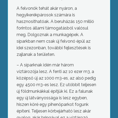
A felvonók tehát akár nyáron, a
hegyikerékpárosok számára is
hasznosíthatóak. A beruházás 150 millió
forintos állami támogatásból valósul
meg. Dolgoznak a munkagépek. A
síparkban nem csak új felvonó épül az
idei szezonban, további fejlesztések is
zajlanak a területen.
– A síparknak idén már három
víztározója lesz. A fenti az 10 ezer m3, a
középső új az 1000 m3-es, az alsó pedig
egy 4500 m3-es lesz. Ez utóbbit teljesen
új földmunkákkal építjük ki. Ez a falunak
egy új látványossága is lesz egyben,
hiszen köré egy pihenőparkot fogunk
építeni. Teljesen körbejárható lesz akár
gyalog, akár bringával ez a víztározó.