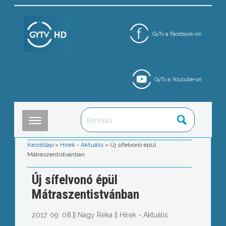
GyTv a Facebook-on
GyTv a Youtube-on
Kezdőlap
»
Hírek - Aktuális
»
Új sífelvonó épül
Mátraszentistvánban
Új sífelvonó épül
Mátraszentistvánban
2017. 09. 08.
||
Nagy Réka
||
Hírek - Aktuális