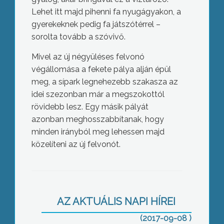
Lehet itt majd pihenni fa nyugágyakon, a
gyerekeknek pedig fa játszótérrel –
sorolta tovább a szóvivő.
Mivel az új négyüléses felvonó
végállomása a fekete pálya alján épül
meg, a sípark legnehezebb szakasza az
idei szezonban már a megszokottól
rövidebb lesz. Egy másik pályát
azonban meghosszabbítanak, hogy
minden irányból meg lehessen majd
közelíteni az új felvonót.
Hegyen-völgyön fizioterápia
AZ AKTUÁLIS NAPI HÍREI
(2017-09-08 )