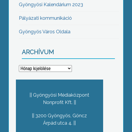
Gyöngyösi Kalendárium 2023
Pályázati kommunikáció
Gyöngyös Város Oldala
ARCHÍVUM
Archívum
Gyöngyösi Médiaközpont
Nonprofit Kft.
3200 Gyöngyös, Göncz
Árpád utca 4.