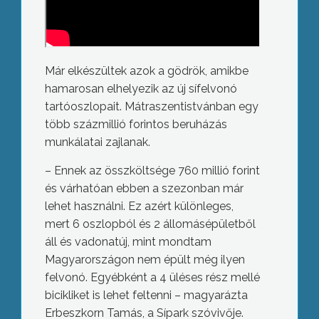
Már elkészültek azok a gödrök, amikbe
hamarosan elhelyezik az új sífelvonó
tartóoszlopait. Mátraszentistvánban egy
több százmillió forintos beruházás
munkálatai zajlanak.
– Ennek az összköltsége 760 millió forint
és várhatóan ebben a szezonban már
lehet használni. Ez azért különleges,
mert 6 oszlopból és 2 állomásépületből
áll és vadonatúj, mint mondtam
Magyarországon nem épült még ilyen
felvonó. Egyébként a 4 üléses rész mellé
bicikliket is lehet feltenni – magyarázta
Erbeszkorn Tamás, a Sípark szóvivője.