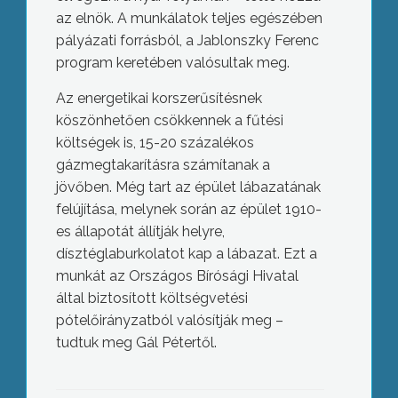
az elnök. A munkálatok teljes egészében
pályázati forrásból, a Jablonszky Ferenc
program keretében valósultak meg.
Az energetikai korszerűsítésnek
köszönhetően csökkennek a fűtési
költségek is, 15-20 százalékos
gázmegtakarításra számítanak a
jövőben. Még tart az épület lábazatának
felújítása, melynek során az épület 1910-
es állapotát állítják helyre,
dísztéglaburkolatot kap a lábazat. Ezt a
munkát az Országos Bírósági Hivatal
által biztosított költségvetési
pótelőirányzatból valósítják meg –
tudtuk meg Gál Pétertől.
Külön indulnak