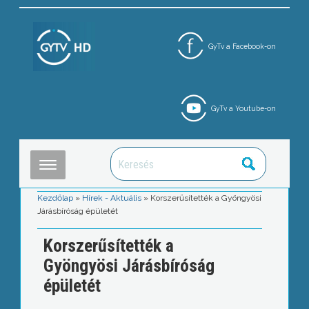
GyTv a Facebook-on
GyTv a Youtube-on
Kezdőlap
»
Hírek - Aktuális
»
Korszerűsítették a Gyöngyösi
Járásbíróság épületét
Korszerűsítették a
Gyöngyösi Járásbíróság
épületét