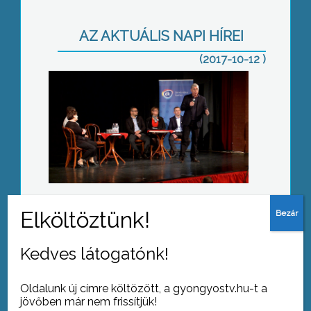
AZ AKTUÁLIS NAPI HÍREI
(2017-10-12 )
Szakképzési körkép
Senior vetélkedő
Kedves látogatónk!
Oldalunk új címre költözött, a gyongyostv.hu-t a
jövőben már nem frissítjük!