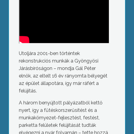
Utoljára 2001-ben történtek
rekonstrukciós munkák a Gyöngyösi
Járásbíróságon – mondja Gál Péter
elnök, az eltelt 16 év rányomta bélyegét
az épület állapotára, így már ráfért a
felújítás.
A három benyújtott pályázatból kettő
nyert, így a fűtéskorszerűsítést és a
munkakörnyezet-fejlesztést, festést,
parketta felületek felújítását tudták
elvégezni a nyár folyamán – tette hozzá