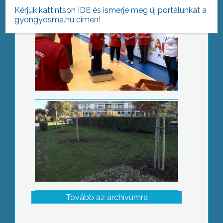
Kérjük kattintson IDE és ismerje meg új portálunkat a
gyongyosma.hu címen!
Tizennyolc fát ültettek
Tovább az archívumra