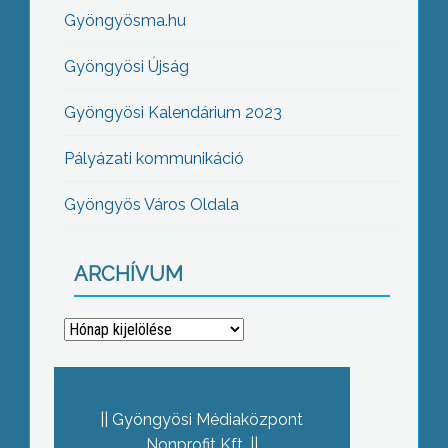
Gyöngyösma.hu
Gyöngyösi Újság
Gyöngyösi Kalendárium 2023
Pályázati kommunikáció
Gyöngyös Város Oldala
ARCHÍVUM
Archívum
Gyöngyösi Médiaközpont
Nonprofit Kft.