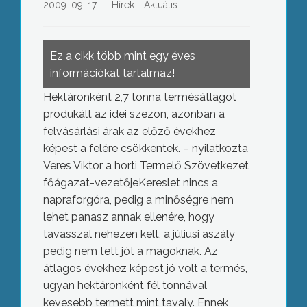
2009. 09. 17.
||
||
Hírek - Aktuális
Ez a cikk több mint egy éves
információkat tartalmaz!
Hektáronként 2,7 tonna termésátlagot
produkált az idei szezon, azonban a
felvásárlási árak az előző évekhez
képest a felére csökkentek. – nyilatkozta
Veres Viktor a horti Termelő Szövetkezet
főágazat-vezetőjeKereslet nincs a
napraforgóra, pedig a minőségre nem
lehet panasz annak ellenére, hogy
tavasszal nehezen kelt, a júliusi aszály
pedig nem tett jót a magoknak. Az
átlagos évekhez képest jó volt a termés,
ugyan hektáronként fél tonnával
kevesebb termett mint tavaly. Ennek