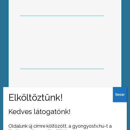
szervezkedő pártkezdeményeket
Fodor Gábor
Közel kétszázan adtak vért a városi
véradó napon a Mátra Művelődési
Központban
Kedves látogatónk!
Oldalunk új címre költözött, a gyongyostv.hu-t a
Tovább az archívumra