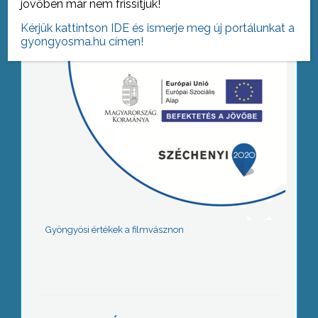
jövőben már nem frissítjük!
Kérjük kattintson IDE és ismerje meg új portálunkat a
gyongyosma.hu címen!
Gyöngyösi értékek a filmvásznon