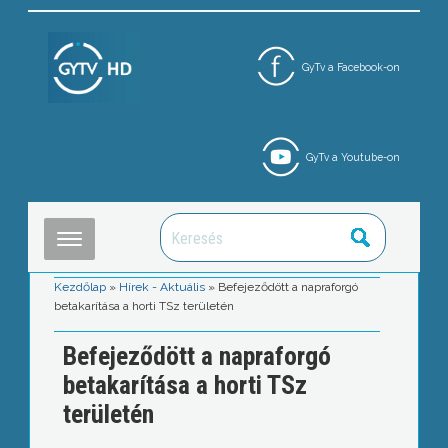
GyTv a Facebook-on
GyTv a Youtube-on
Kezdőlap
»
Hírek - Aktuális
»
Befejeződött a napraforgó
betakarítása a horti TSz területén
Befejeződött a napraforgó
betakarítása a horti TSz
területén