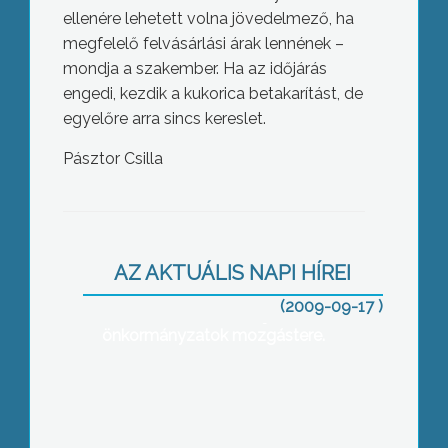
ellenére lehetett volna jövedelmező, ha
megfelelő felvásárlási árak lennének –
mondja a szakember. Ha az időjárás
engedi, kezdik a kukorica betakarítást, de
egyelőre arra sincs kereslet.
Pásztor Csilla
A Magyar Önkormányzatok
AZ AKTUÁLIS NAPI HÍREI
Szövetsége szerint a költségvetésben
szereplő 120 milliárddal szemben 250
(2009-09-17 )
milliárd forinttal szűkül jövőre az
önkormányzatok mozgástere.
Elítéli az SZDSZ infrastruktúráján