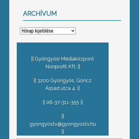
ARCHÍVUM
Archívum
Gyöngyösi Médiaközpont
Nonprofit Kft.
3200 Gyöngyös, Göncz
Árpád utca 4.
06-37-311-355
gyongyostv@gyongyostv.hu