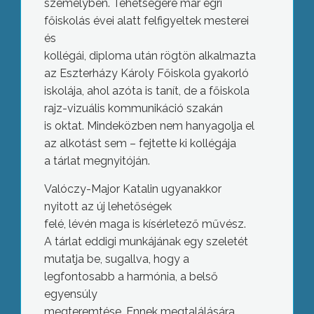
személyben. Tehetségére már egri
főiskolás évei alatt felfigyeltek mesterei
és
kollégái, diploma után rögtön alkalmazta
az Eszterházy Károly Főiskola gyakorló
iskolája, ahol azóta is tanít, de a főiskola
rajz-vizuális kommunikáció szakán
is oktat. Mindeközben nem hanyagolja el
az alkotást sem – fejtette ki kollégája
a tárlat megnyitóján.
Valóczy-Major Katalin ugyanakkor
nyitott az új lehetőségek
felé, lévén maga is kísérletező művész.
A tárlat eddigi munkájának egy szeletét
mutatja be, sugallva, hogy a
legfontosabb a harmónia, a belső
egyensúly
megteremtése. Ennek megtalálására