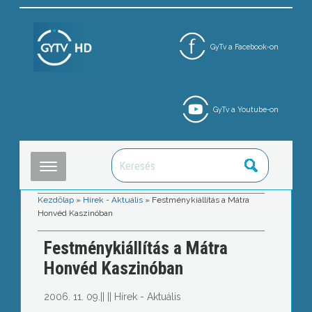
GyTv a Facebook-on
GyTv a Youtube-on
Kezdőlap
»
Hírek - Aktuális
»
Festménykiállítás a Mátra
Honvéd Kaszinóban
Festménykiállítás a Mátra
Honvéd Kaszinóban
2006. 11. 09.
||
||
Hírek - Aktuális