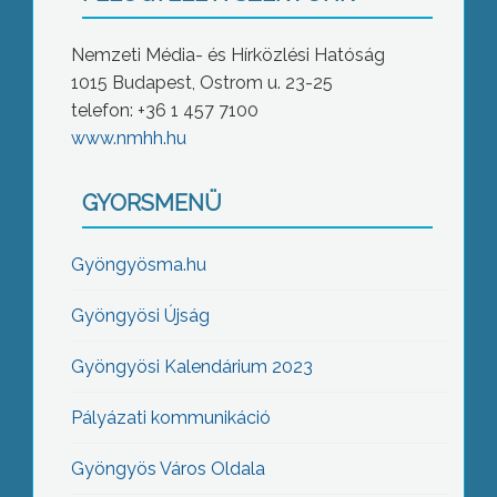
Nemzeti Média- és Hírközlési Hatóság
1015 Budapest, Ostrom u. 23-25
telefon: +36 1 457 7100
www.nmhh.hu
GYORSMENÜ
Gyöngyösma.hu
Gyöngyösi Újság
Gyöngyösi Kalendárium 2023
Pályázati kommunikáció
Gyöngyös Város Oldala