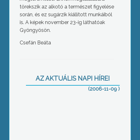
törekszik az alkotó a természet figyelése
során, és ez sugárzik kiállított munkáiból
is. A képek november 23-ig láthatóak
Gyöngyösön.
Új púpok a völgyben – két tevével
Csefán Beáta
több a Lovastanya Udvarháznál
AZ AKTUÁLIS NAPI HÍREI
(2006-11-09 )
Moziváró