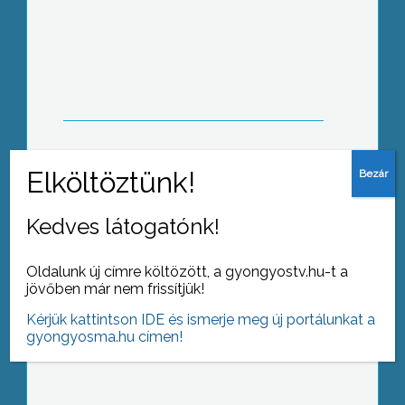
Százéves bizonyítékok
Kedves látogatónk!
Oldalunk új címre költözött, a gyongyostv.hu-t a
jövőben már nem frissítjük!
Konferencia egy új tanítási formáról
Kérjük kattintson IDE és ismerje meg új portálunkat a
gyongyosma.hu címen!