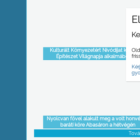
Ke
Old
Kulturált Környezetért Nívódíjat kapott
fris
Építészet Világnapja alkalmából egy
gyöngyösi építészcsoport
Kér
gyo
Nyolcvan fővel alakult meg a volt honv
baráti köre Abasáron a hétvégén
Tová