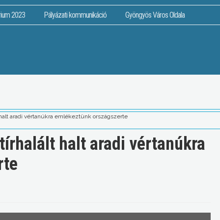
rium 2023
Pályázati kommunikáció
Gyöngyös Város Oldala
t halt aradi vértanúkra emlékeztünk országszerte
írhalált halt aradi vértanúkra
rte