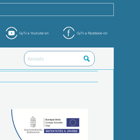
GyTv a Youtube-on
GyTv a Facebook-on