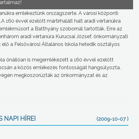
tartalmaz!
rtanúkra emlékeztünk országszerte. A városi központi
 160 évvel ezelőtt mártírhalált halt aradi vértanúkra
emlékműsort a Batthyány szobornál tartották. Erre az
izenhárom aradi vértanúra Kurucsai József, önkormányzati
lő a Felsővárosi Általános Iskola hetedik osztályos
ola önállóan is megemlékezett a 160 évvel ezelőtt
apcsán a közös emlékezés fontosságát hangsúlyozta.
végén megkoszorúzták az önkormányzat és az
 NAPI HÍREI
(2009-10-07 )