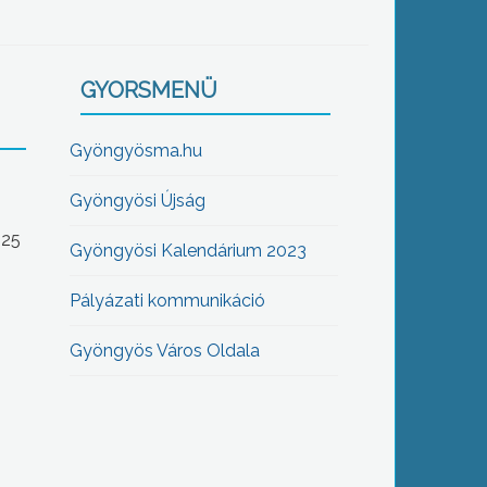
GYORSMENÜ
Gyöngyösma.hu
Gyöngyösi Újság
-25
Gyöngyösi Kalendárium 2023
Pályázati kommunikáció
Gyöngyös Város Oldala