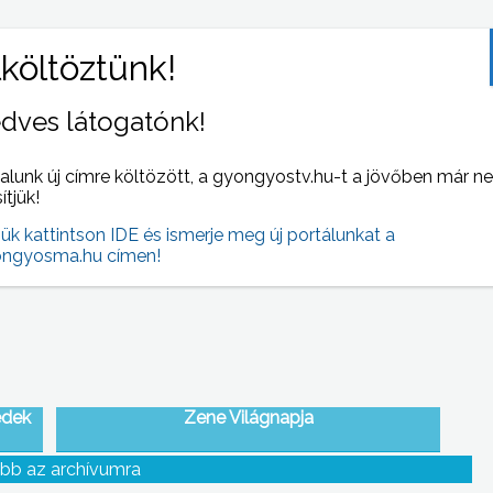
dves látogatónk!
alunk új címre költözött, a gyongyostv.hu-t a jövőben már n
 az
Sövényvágás miatt félpályás útlezárásra és
sítjük!
sebességkorlátozásra számíthatnak azok az
autósok, akik a 3-as útra hajtanak a Gyöngyös
jük kattintson IDE és ismerje meg új portálunkat a
és az M3-as autópálya közötti szakaszon
ngyosma.hu címen!
édek
Zene Világnapja
bb az archívumra