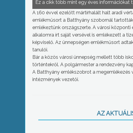
Ez a cikk több mint egy éves információkat 
A 160 évvel ezelőtt mártírhalált halt aradi vé
emlékműsort a Batthyány szobornál tartották.A
emlékeztünk országszerte. A városi központi 
alkalomra írt saját versével is emlékezett a t
képviselő. Az ünnepségen emlékműsort adtak e
tanulói.
Bár a közös városi ünnepség mellett több isk
történtekről. A polgármester a rendezvény k
A Batthyány emlékszobrot a megemlékezés 
intézmények vezetői.
AZ AKTUÁLIS