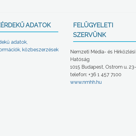
ÉRDEKŰ ADATOK
FELÜGYELETI
SZERVÜNK
dekű adatok,
ormációk, közbeszerzések
Nemzeti Média- és Hírközlési
Hatóság
1015 Budapest, Ostrom u. 23
telefon: +36 1 457 7100
www.nmhh.hu