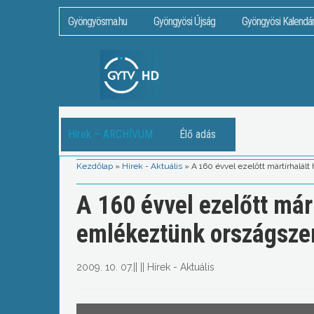
Gyöngyösma.hu
Gyöngyösi Újság
Gyöngyösi Kalendá
Hírek – ARCHÍVUM
Élő adás
Kezdőlap
»
Hírek - Aktuális
»
A 160 évvel ezelőtt mártírhalál
A 160 évvel ezelőtt márt
emlékeztünk országsze
2009. 10. 07.
||
||
Hírek - Aktuális