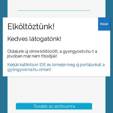
Egy 11 éves kislánytól rabolták el a
Kedves látogatónk!
nyakában lógó mobiltelefonját
Gyöngyösön
Oldalunk új címre költözött, a gyongyostv.hu-t a
jövőben már nem frissítjük!
Kérjük kattintson IDE és ismerje meg új portálunkat a
gyongyosma.hu címen!
Tovább az archívumra