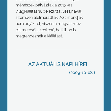
méhészek pályáztak a 2013-as
világkiállításra, de ezúttal Ukrajnával
szemben alulmaradtak. Azt mondják,
nem adják fel, hiszen a magyar méz
elismerését jelentené, ha itthon is
megrendeznék a kiállítást.
Folyamatosan érkeznek a H1N1
védőoltások a háziorvosi rendelőkbe
AZ AKTUÁLIS NAPI HÍREI
(2009-10-08 )
Megkezdődött a rehabilitációs
gazdasági menedzserképzés a
gyöngyösi Károly Róbert Főiskolán.