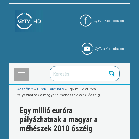
GyTv a Facebook-on
GyTv a Youtube-on
Kezdőlap
»
Hírek - Aktuális
»
Egy millió euróra
pályázhatnak a magyar a méhészek 2010 őszéig
Egy millió euróra
pályázhatnak a magyar a
méhészek 2010 őszéig