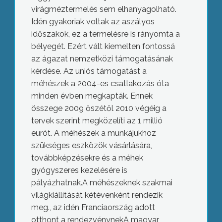
virágméztermelés sem elhanyagolható.
Idén gyakoriak voltak az aszályos
időszakok, ez a termelésre is rányomta a
bélyegét. Ezért vált kiemelten fontossá
az ágazat nemzetközi támogatásának
kérdése. Az uniós támogatást a
méhészek a 2004-es csatlakozás óta
minden évben megkapták. Ennek
összege 2009 őszétől 2010 végéig a
tervek szerint megközelíti az 1 millió
eurót. A méhészek a munkájukhoz
szükséges eszközök vásárlására,
továbbképzésekre és a méhek
gyógyszeres kezelésére is
pályázhatnak.A méhészeknek szakmai
világkiállítását kétévenként rendezik
meg., az idén Franciaország adott
otthont a rendezvénynekA magyar