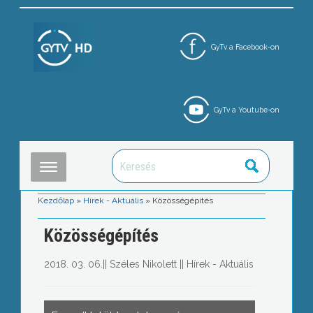
GyTv a Facebook-on
GyTv a Youtube-on
Kezdőlap
»
Hírek - Aktuális
»
Közösségépítés
Közösségépítés
2018. 03. 06.
||
Széles Nikolett
||
Hírek - Aktuális