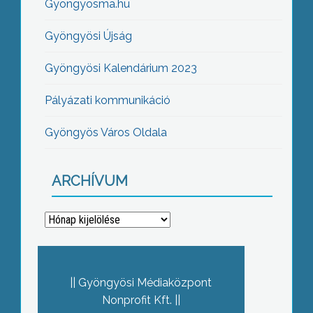
Gyöngyösma.hu
Gyöngyösi Újság
Gyöngyösi Kalendárium 2023
Pályázati kommunikáció
Gyöngyös Város Oldala
ARCHÍVUM
Archívum
Gyöngyösi Médiaközpont
Nonprofit Kft.