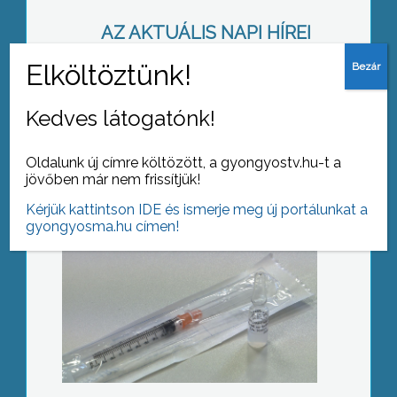
AZ AKTUÁLIS NAPI HÍREI
(2018-03-06 )
Lecseng
Kedves látogatónk!
Oldalunk új címre költözött, a gyongyostv.hu-t a
jövőben már nem frissítjük!
Kérjük kattintson IDE és ismerje meg új portálunkat a
gyongyosma.hu címen!
Lebontották