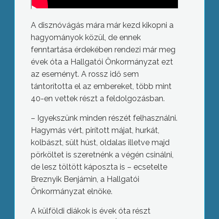
A disznóvágás mára már kezd kikopni a
hagyományok közül, de ennek
fenntartása érdekében rendezi már meg
évek óta a Hallgatói Önkormányzat ezt
az eseményt. A rossz idő sem
tántorította el az embereket, több mint
40-en vettek részt a feldolgozásban.
– Igyekszünk minden részét felhasználni.
Hagymás vért, pirított májat, hurkát,
kolbászt, sült húst, oldalas illetve majd
pörköltet is szeretnénk a végén csinálni,
de lesz töltött káposzta is – ecsetelte
Breznyik Benjámin, a Hallgatói
Önkormányzat elnöke.
A külföldi diákok is évek óta részt