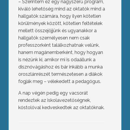
– Szerintem ez egy nagyszerű program,
kiváló lehetőség mind az oktatók mind a
hallgatók számára, hogy ilyen kötetlen
körülmények között, kötetlen feltételek
mellett összejöjjünk és ugyanakkor a
hallgatók személyesen nem csak
professzorként találkozhatnak velünk,
hanem magánemberként, hogy hogyan
is nézünk ki, amikor mi is odaállunk a
disznóvágáshoz és bár inkább a munka
oroszlánrészét természetesen a diákok
fogják meg – vélekedett a pedagógus.
A nap végén pedig egy vacsorát
rendeztek az iskolavezetőségnek,
kóstolóval kedveskedtek az oktatóknak.
Házi főzés