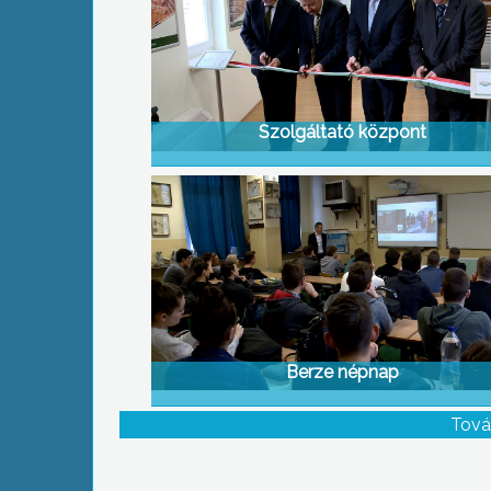
Szolgáltató központ
Berze népnap
Tová