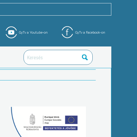
GyTv a Youtube-on
GyTv a Facebook-on