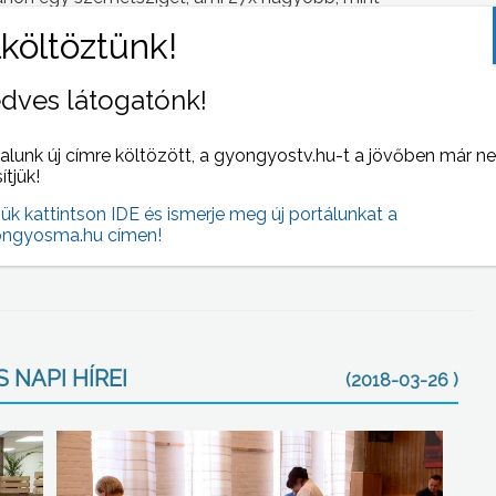
k, és most megpróbáltuk ezt érzékeltetni, hogy mi az
hetne, hogy ha a gyerekek ugye majd vigyáznak rá – tette
dves látogatónk!
 helyiség, Dorottya szerint fontos, hogy már
elme.
alunk új címre költözött, a gyongyostv.hu-t a jövőben már n
sítjük!
lehetősége volt egy akváriumot készíteni. Mindenkinek a
jük kattintson IDE és ismerje meg új portálunkat a
ngyosma.hu címen!
kal várják a látogatókat a Mátra Múzeumban.
 NAPI HÍREI
(2018-03-26 )