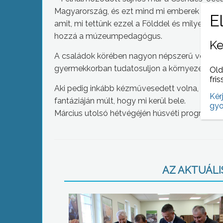
Magyarország, és ezt mind mi emberek okoztu
amit, mi tettünk ezzel a Földdel és milyen le
hozzá a múzeumpedagógus.
Ke
A családok körében nagyon népszerű volt ez a
gyermekkorban tudatosuljon a környezet véd
Old
fris
Aki pedig inkább kézművesedett volna, annak 
Kér
fantáziáján múlt, hogy mi kerül bele.
gyo
Március utolsó hétvégéjén húsvéti programok
AZ AKTUÁLIS