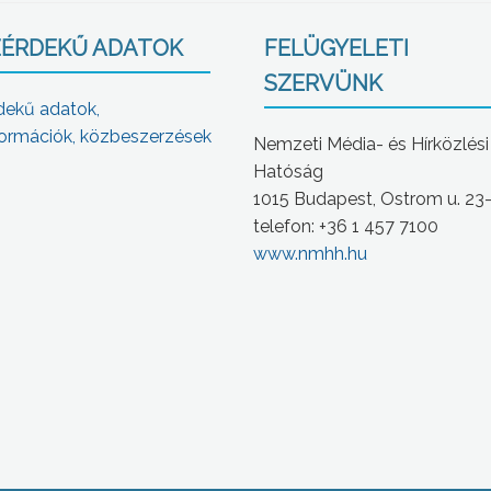
ÉRDEKŰ ADATOK
FELÜGYELETI
SZERVÜNK
dekű adatok,
ormációk, közbeszerzések
Nemzeti Média- és Hírközlési
Hatóság
1015 Budapest, Ostrom u. 23
telefon: +36 1 457 7100
www.nmhh.hu