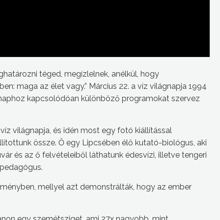
ghatározni téged, megízlelnek, anélkül, hogy
: maga az élet vagy.” Március 22. a víz világnapja 1994
 naphoz kapcsolódóan különböző programokat szervez
víz világnapja, és idén most egy fotó kiállítással
llítottunk össze. Ő egy Lipcsében élő kutató-biológus, aki
r és az ő felvételeiből láthatunk édesvízi, illetve tengeri
mpedagógus.
tézményben, mellyel azt demonstrálták, hogy az ember
non egy szemétsziget, ami 27x nagyobb, mint