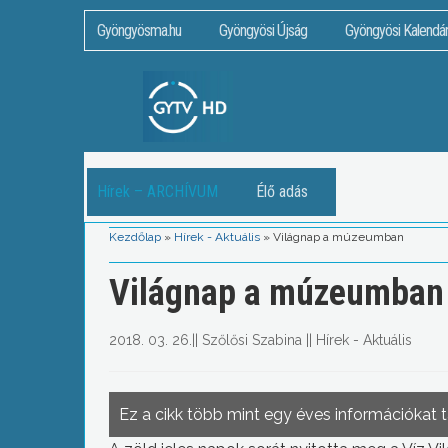
Gyöngyösma.hu
Gyöngyösi Újság
Gyöngyösi Kalendá
Hírek – ARCHÍVUM
Élő adás
Kezdőlap
»
Hírek - Aktuális
»
Világnap a múzeumban
Világnap a múzeumban
2018. 03. 26.
||
Szőlősi Szabina
||
Hírek - Aktuális
Ez a cikk több mint egy éves információkat 