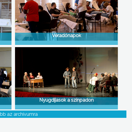
Véradónapok
Nyugdíjasok a színpadon
bb az archívumra