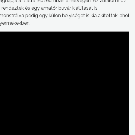
 Világnapja a Mátra Múzeumban a hétvégén. Az alkalomhoz
endeztek és egy amatőr búvár kiállítását is
strálva pedig egy külön helyiséget is kialakítottak, ahol
 gyermekekben.