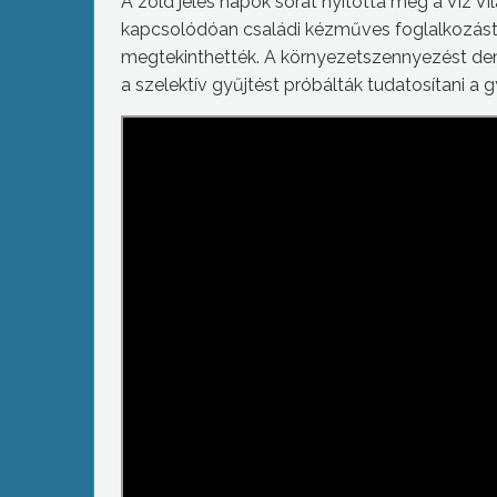
A zöld jeles napok sorát nyitotta meg a Víz
kapcsolódóan családi kézműves foglalkozást r
megtekinthették. A környezetszennyezést demon
a szelektív gyűjtést próbálták tudatosítani a