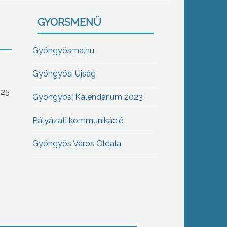
GYORSMENÜ
Gyöngyösma.hu
Gyöngyösi Újság
-25
Gyöngyösi Kalendárium 2023
Pályázati kommunikáció
Gyöngyös Város Oldala