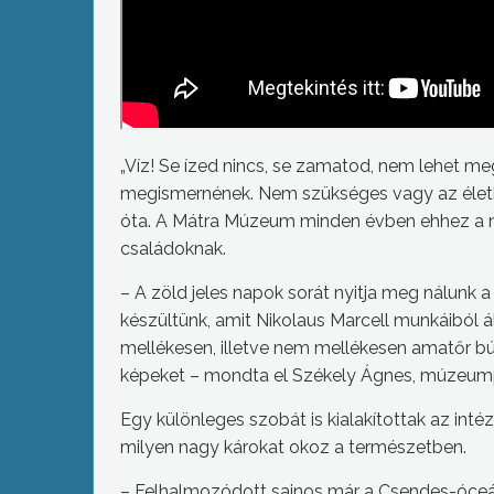
„Víz! Se ízed nincs, se zamatod, nem lehet me
megismernének. Nem szükséges vagy az életben
óta. A Mátra Múzeum minden évben ehhez a
családoknak.
– A zöld jeles napok sorát nyitja meg nálunk a 
készültünk, amit Nikolaus Marcell munkáiból á
mellékesen, illetve nem mellékesen amatőr búvá
képeket – mondta el Székely Ágnes, múzeu
Egy különleges szobát is kialakítottak az in
milyen nagy károkat okoz a természetben.
– Felhalmozódott sajnos már a Csendes-óceá