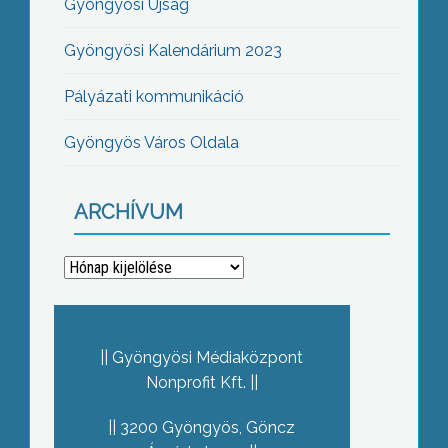
Gyöngyösi Újság
Gyöngyösi Kalendárium 2023
Pályázati kommunikáció
Gyöngyös Város Oldala
ARCHÍVUM
Archívum
Gyöngyösi Médiaközpont
Nonprofit Kft.
3200 Gyöngyös, Göncz