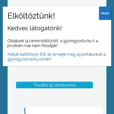
„Egészséges életmód és egészséges
táplálkozás a Kálváriában”.
Kedves látogatónk!
Oldalunk új címre költözött, a gyongyostv.hu-t a
jövőben már nem frissítjük!
Kérjük kattintson IDE és ismerje meg új portálunkat a
gyongyosma.hu címen!
Tovább az archívumra