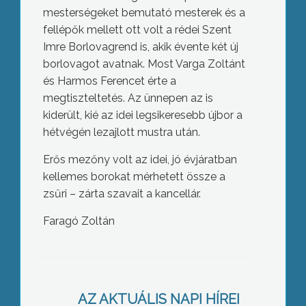
mesterségeket bemutató mesterek és a
fellépők mellett ott volt a rédei Szent
Imre Borlovagrend is, akik évente két új
borlovagot avatnak. Most Varga Zoltánt
és Harmos Ferencet érte a
megtiszteltetés. Az ünnepen az is
kiderült, kié az idei legsikeresebb újbor a
hétvégén lezajlott mustra után.
Erős mezőny volt az idei, jó évjáratban
kellemes borokat mérhetett össze a
zsűri – zárta szavait a kancellár.
Faragó Zoltán
Elsőbbségi jogot biztosít a gyöngyösi
önkormányzat a Mátra Építőipari
AZ AKTUÁLIS NAPI HÍREI
Klaszternek a városi beruházások