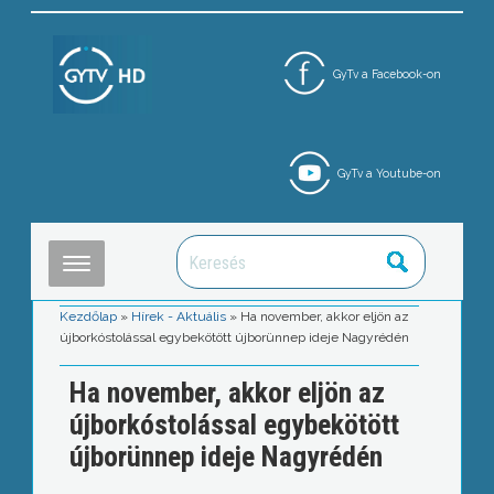
GyTv a Facebook-on
GyTv a Youtube-on
Kezdőlap
»
Hírek - Aktuális
»
Ha november, akkor eljön az
újborkóstolással egybekötött újborünnep ideje Nagyrédén
Ha november, akkor eljön az
újborkóstolással egybekötött
újborünnep ideje Nagyrédén