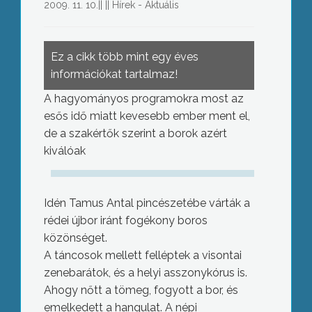
2009. 11. 10.
||
||
Hírek - Aktuális
Ez a cikk több mint egy éves
információkat tartalmaz!
A hagyományos programokra most az
esős idő miatt kevesebb ember ment el,
de a szakértők szerint a borok azért
kiválóak
Idén Tamus Antal pincészetébe várták a
rédei újbor iránt fogékony boros
közönséget.
A táncosok mellett felléptek a visontai
zenebarátok, és a helyi asszonykórus is.
Ahogy nőtt a tömeg, fogyott a bor, és
emelkedett a hangulat. A népi