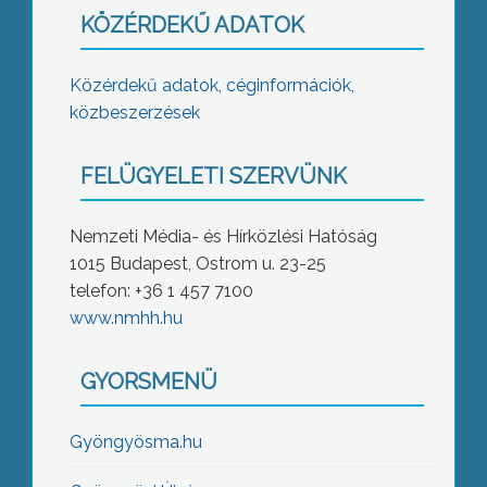
KÖZÉRDEKŰ ADATOK
Közérdekű adatok, céginformációk,
közbeszerzések
FELÜGYELETI SZERVÜNK
Nemzeti Média- és Hírközlési Hatóság
1015 Budapest, Ostrom u. 23-25
telefon: +36 1 457 7100
www.nmhh.hu
GYORSMENÜ
Gyöngyösma.hu