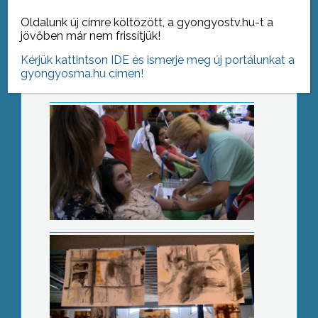
Fiatalok segítettek
Oldalunk új címre költözött, a gyongyostv.hu-t a
jövőben már nem frissítjük!
Kérjük kattintson IDE és ismerje meg új portálunkat a
gyongyosma.hu címen!
Hajótöröttek