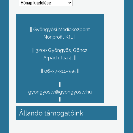
Archívum
Gyöngyösi Médiaközpont
Nonprofit Kft.
3200 Gyöngyös, Göncz
Árpád utca 4.
06-37-311-355
gyongyostv@gyongyostv.hu
Állandó támogatóink