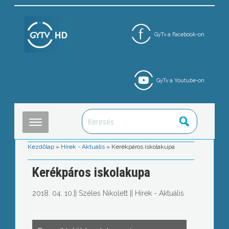
GyTv a Facebook-on
GyTv a Youtube-on
Kezdőlap
»
Hírek - Aktuális
»
Kerékpáros iskolakupa
Kerékpáros iskolakupa
2018. 04. 10.
||
Széles Nikolett
||
Hírek - Aktuális