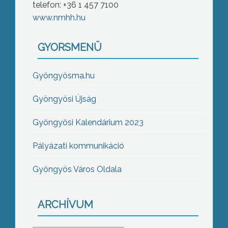
telefon: +36 1 457 7100
www.nmhh.hu
GYORSMENÜ
Gyöngyösma.hu
Gyöngyösi Újság
Gyöngyösi Kalendárium 2023
Pályázati kommunikáció
Gyöngyös Város Oldala
ARCHÍVUM