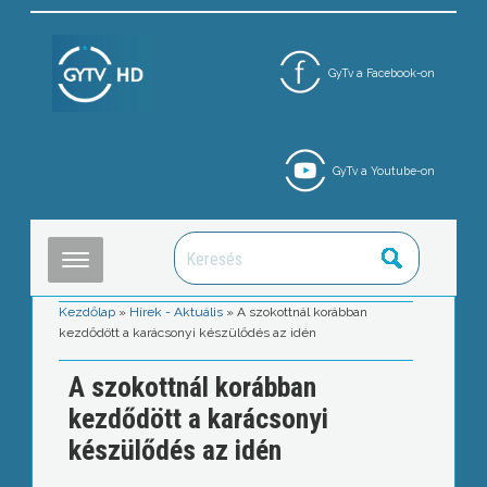
GyTv a Facebook-on
GyTv a Youtube-on
Kezdőlap
»
Hírek - Aktuális
»
A szokottnál korábban
kezdődött a karácsonyi készülődés az idén
A szokottnál korábban
kezdődött a karácsonyi
készülődés az idén