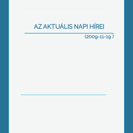
Látogatási tilalmat vezetnek be
holnaptól a Bugát Pál Kórház
valamennyi osztályán az újinfluenza-
AZ AKTUÁLIS NAPI HÍREI
járvány miatt
(2009-11-19 )
Gyöngyös Önkormányzata vállalta,
hogy 2010-ben elkészíti a település
Éghajlatvédelmi Stratégiáját
Az egész megyét végigjárja a
rendőrség új közlekedésbiztonsági
kampányával, melyben speciális