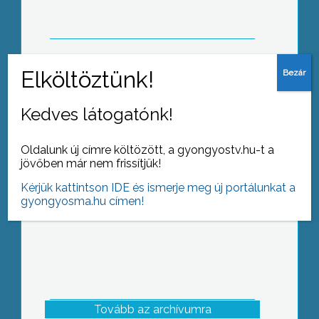
szemüvegeket adnak a sofőrök
kezébe
Pénteken és szombaton a turisták
Kedves látogatónk!
korlátozásokra számíthatnak a Mátra
erdeiben
Oldalunk új címre költözött, a gyongyostv.hu-t a
jövőben már nem frissítjük!
Kérjük kattintson IDE és ismerje meg új portálunkat a
gyongyosma.hu címen!
Tovább az archívumra