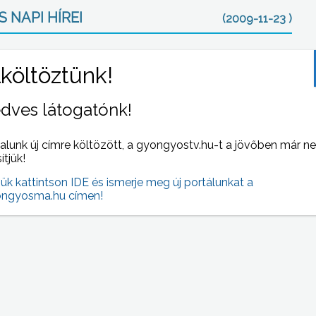
 NAPI HÍREI
(2009-11-23 )
dves látogatónk!
alunk új címre költözött, a gyongyostv.hu-t a jövőben már n
sítjük!
10
A gombázók mostantól csak 2 kg gombát
jük kattintson IDE és ismerje meg új portálunkat a
ók
gyűjthetnek fejenként a Mátra erdeiben
ngyosma.hu címen!