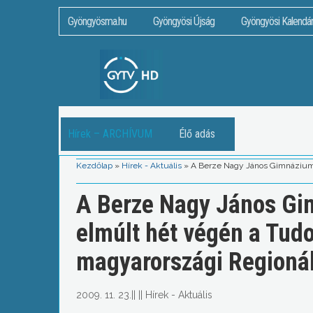
Gyöngyösma.hu
Gyöngyösi Újság
Gyöngyösi Kalendá
Hírek – ARCHÍVUM
Élő adás
Kezdőlap
»
Hírek - Aktuális
»
A Berze Nagy János Gimnázium 
A Berze Nagy János Gim
elmúlt hét végén a Tud
magyarországi Regionál
2009. 11. 23.
||
||
Hírek - Aktuális