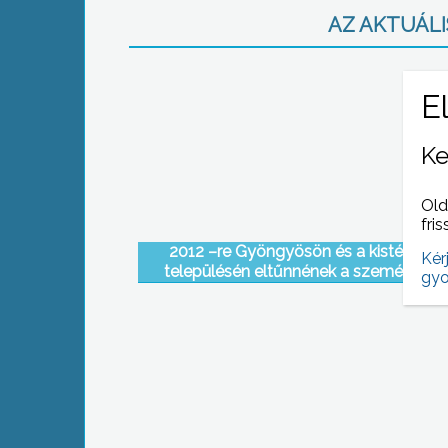
AZ AKTUÁLIS
Ke
Old
fris
2012 –re Gyöngyösön és a kistérség 
Kér
településén eltűnnének a szemétlerak
gyo