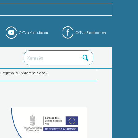
GyTv a Youtube-on
GyTv a Facebook-on
Regionális Konferenciájának