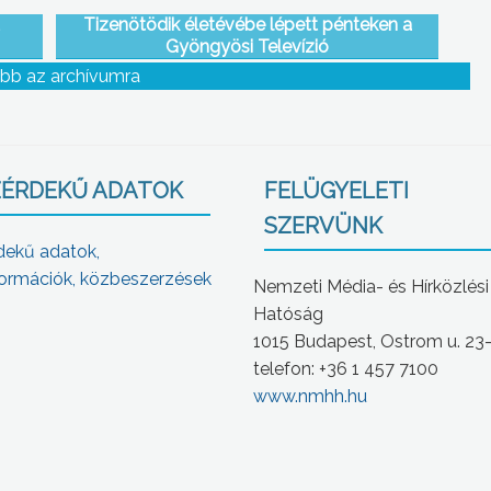
Tizenötödik életévébe lépett pénteken a
Gyöngyösi Televízió
bb az archívumra
ÉRDEKŰ ADATOK
FELÜGYELETI
SZERVÜNK
dekű adatok,
ormációk, közbeszerzések
Nemzeti Média- és Hírközlési
Hatóság
1015 Budapest, Ostrom u. 23
telefon: +36 1 457 7100
www.nmhh.hu