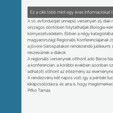
Ez a cikk több mint egy éves információkat 
A 10. évfordulóját ünneplő versenyen 25 diák 
országos döntőben folytathatják.Biológia-kém
környezetvédelem. Ebben a négy kategóriáb
magyarországi Regionális Konferenciájának 25
a jövőre Sárospatakon rendezendő jubileumi, 1
részesülnek a diákok.
A regionális versenynek otthont adó Berze N
a konferencián, a korábbi években azonban sz
adhatott otthont az intézmény az eseményne
A rendezvény két napos volt, így a pénteki tu
kikapcsolódásra, és arra is, hogy megismerke
Pifkó Tamás