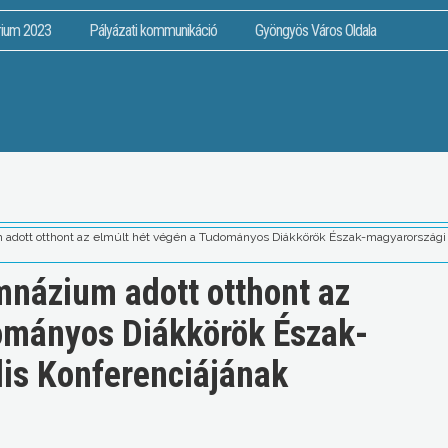
rium 2023
Pályázati kommunikáció
Gyöngyös Város Oldala
adott otthont az elmúlt hét végén a Tudományos Diákkörök Észak-magyarországi 
názium adott otthont az
ományos Diákkörök Észak-
is Konferenciájának