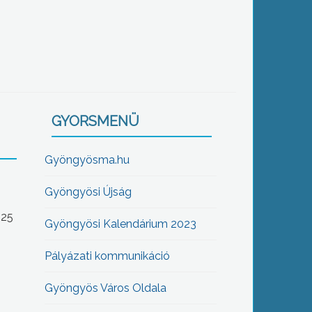
GYORSMENÜ
Gyöngyösma.hu
Gyöngyösi Újság
-25
Gyöngyösi Kalendárium 2023
Pályázati kommunikáció
Gyöngyös Város Oldala