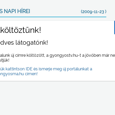
 NAPI HÍREI
(2009-11-23 )
dves látogatónk!
alunk új címre költözött, a gyongyostv.hu-t a jövőben már n
sítjük!
jük kattintson IDE és ismerje meg új portálunkat a
10
A gombázók mostantól csak 2 kg gombát
ngyosma.hu címen!
ók
gyűjthetnek fejenként a Mátra erdeiben