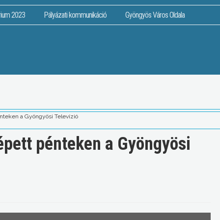
rium 2023
Pályázati kommunikáció
Gyöngyös Város Oldala
énteken a Gyöngyösi Televízió
lépett pénteken a Gyöngyösi