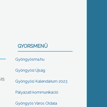
GYORSMENÜ
Gyöngyösma.hu
Gyöngyösi Újság
-25
Gyöngyösi Kalendárium 2023
Pályázati kommunikáció
Gyöngyös Város Oldala