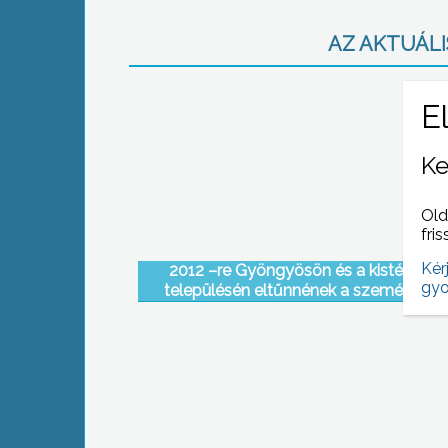
AZ AKTUÁLIS
Ke
Old
fris
Kér
2012 –re Gyöngyösön és a kistérség 
gyo
településén eltűnnének a szemétlerak