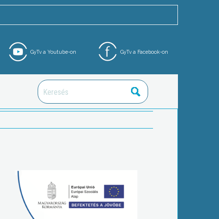
GyTv a Youtube-on
GyTv a Facebook-on