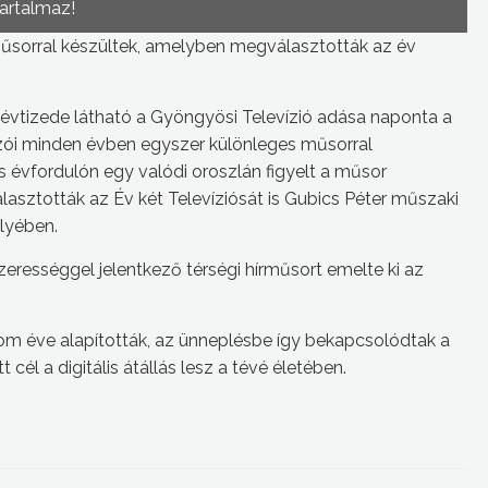
tartalmaz!
műsorral készültek, amelyben megválasztották az év
l évtizede látható a Gyöngyösi Televízió adása naponta a
ozói minden évben egyszer különleges műsorral
s évfordulón egy valódi oroszlán figyelt a műsor
asztották az Év két Televíziósát is Gubics Péter műszaki
lyében.
zerességgel jelentkező térségi hírműsort emelte ki az
rom éve alapították, az ünneplésbe így bekapcsolódtak a
cél a digitális átállás lesz a tévé életében.