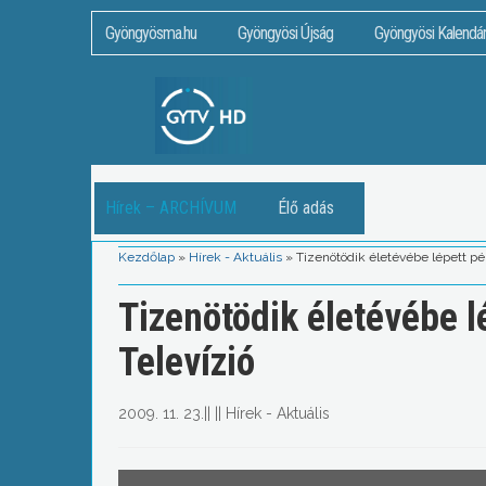
Gyöngyösma.hu
Gyöngyösi Újság
Gyöngyösi Kalendá
Hírek – ARCHÍVUM
Élő adás
Kezdőlap
»
Hírek - Aktuális
»
Tizenötödik életévébe lépett p
Tizenötödik életévébe 
Televízió
2009. 11. 23.
||
||
Hírek - Aktuális