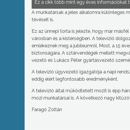
Ez a cikk több mint egy éves információkat 
A munkatársak a jeles alkalomra különleges 
tévéseit is.
Ez az ünnepi torta is jelezte, hogy már másfé
városban és a kistérségben. A televízió dolg
emlékeznek meg a jubileumról. Most, a 15 éve
biztonságára. A sztárvendégek mellett megvál
vezető és Lukács Péter gyártásvezető szemé
A televízió ügyvezető igazgatója a napi rends
eddig elért legfontosabb eredményként.
A televízió által működtetett mozit is épp há
mozi munkatársai is. A következő nagy kitűzött 
Faragó Zoltán