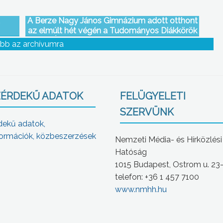
A Berze Nagy János Gimnázium adott otthont
az elmúlt hét végén a Tudományos Diákkörök
Észak-magyarországi Regionális
bb az archívumra
Konferenciájának
ÉRDEKŰ ADATOK
FELÜGYELETI
SZERVÜNK
dekű adatok,
ormációk, közbeszerzések
Nemzeti Média- és Hírközlési
Hatóság
1015 Budapest, Ostrom u. 23
telefon: +36 1 457 7100
www.nmhh.hu