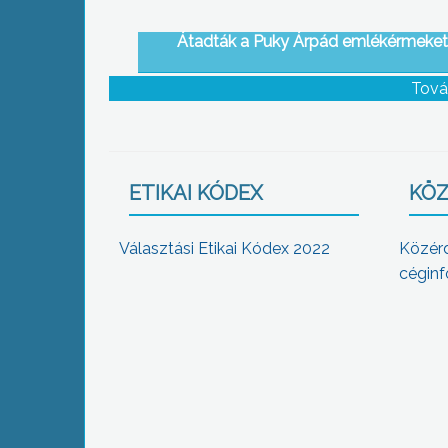
Átadták a Puky Árpád emlékérmeket
Tová
ETIKAI KÓDEX
KÖZ
Választási Etikai Kódex 2022
Közér
céginf