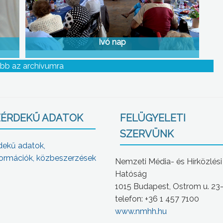
Ivó nap
bb az archívumra
ÉRDEKŰ ADATOK
FELÜGYELETI
SZERVÜNK
dekű adatok,
ormációk, közbeszerzések
Nemzeti Média- és Hírközlési
Hatóság
1015 Budapest, Ostrom u. 23
telefon: +36 1 457 7100
www.nmhh.hu