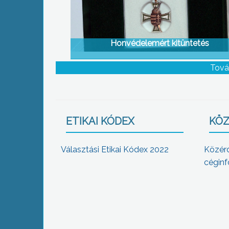
Honvédelemért kitüntetés
Tová
ETIKAI KÓDEX
KÖZ
Választási Etikai Kódex 2022
Közér
céginf