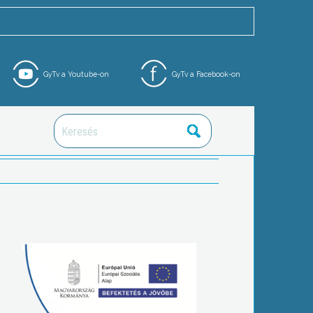
GyTv a Youtube-on
GyTv a Facebook-on