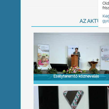
Old
fris
Kér
AZ AKTUÁLIS
gyo
Esélyteremtő köznevelés