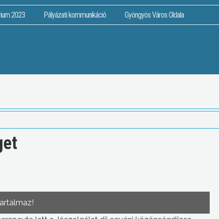
rium 2023
Pályázati kommunikáció
Gyöngyös Város Oldala
get
tartalmaz!