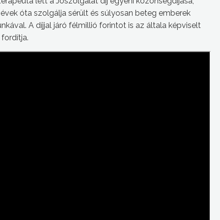
apeuta lett a Jószolgálat díj egyéni közönségdíjasa,
 évek óta szolgálja sérült és súlyosan beteg emberek
val. A díjjal járó félmillió forintot is az általa képviselt
fordítja.