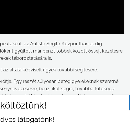
peutaként, az Autista Segítő Központban pedig
lóként gyűjtött már pénzt többek között őssejt kezelésre,
ekek táboroztatására is.
 az általa képviselt ügyek további segítésére.
ra fordítja. Egy részét súlyosan beteg gyerekeknek szeretné
ersenynevezésekre, benzinköltségre, továbbá futókocsi
rábbi támogatottjának a kisagyi sorvadásban szenvedő
 díj közösségi kategória nyertese 2018-ban a Budapest
dves látogatónk!
ius 1-én, a Tudományos Akadémián lesz.