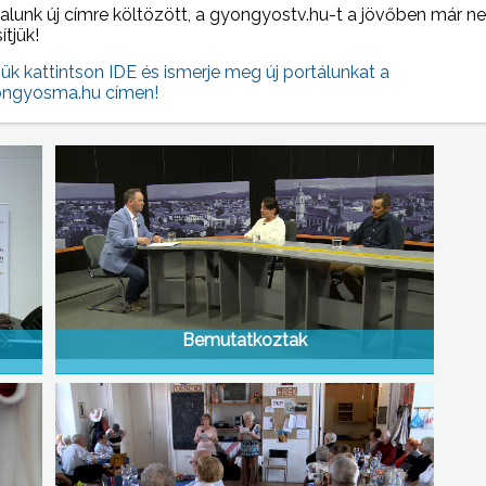
alunk új címre költözött, a gyongyostv.hu-t a jövőben már n
sítjük!
jük kattintson IDE és ismerje meg új portálunkat a
 NAPI HÍREI
ngyosma.hu címen!
(2018-05-16 )
Bemutatkoztak