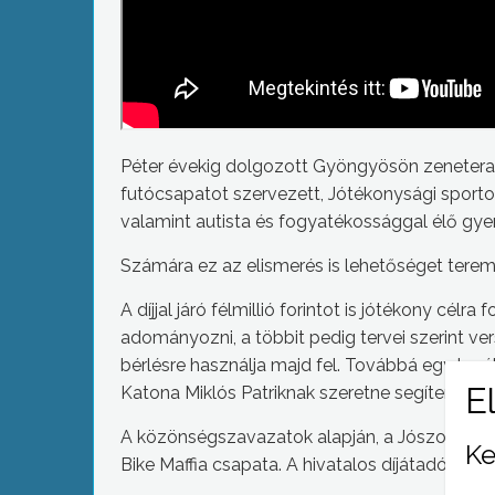
Péter évekig dolgozott Gyöngyösön zenetera
futócsapatot szervezett, Jótékonysági sporto
valamint autista és fogyatékossággal élő gyer
Számára ez az elismerés is lehetőséget teremt
A díjjal járó félmillió forintot is jótékony cél
adományozni, a többit pedig tervei szerint v
bérlésre használja majd fel. Továbbá egy ko
Katona Miklós Patriknak szeretne segíteni.
A közönségszavazatok alapján, a Jószolgálati
Ke
Bike Maffia csapata. A hivatalos díjátadó jún