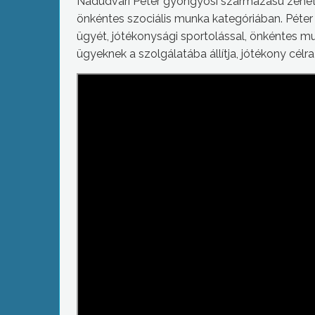
Nádudvari Péter gyöngyösi származású zeneter
önkéntes szociális munka kategóriában. Péter
ügyét, jótékonysági sportolással, önkéntes munká
ügyeknek a szolgálatába állítja, jótékony célra 