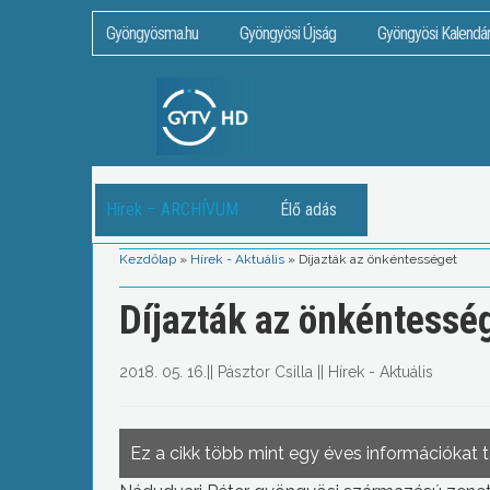
Gyöngyösma.hu
Gyöngyösi Újság
Gyöngyösi Kalendá
Hírek – ARCHÍVUM
Élő adás
Kezdőlap
»
Hírek - Aktuális
»
Díjazták az önkéntességet
Díjazták az önkéntessé
2018. 05. 16.
||
Pásztor Csilla
||
Hírek - Aktuális
Ez a cikk több mint egy éves információkat 