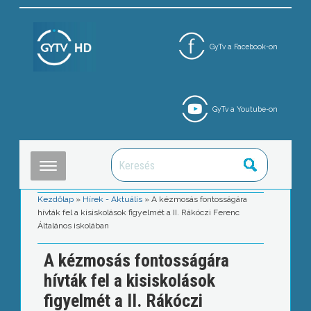
GyTv a Facebook-on
GyTv a Youtube-on
Kezdőlap
»
Hírek - Aktuális
»
A kézmosás fontosságára
hívták fel a kisiskolások figyelmét a II. Rákóczi Ferenc
Általános iskolában
A kézmosás fontosságára
hívták fel a kisiskolások
figyelmét a II. Rákóczi