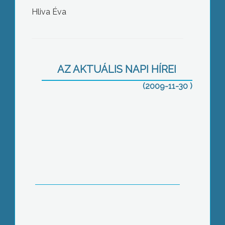
Hliva Éva
Zárt ülésen foglalkozott a gyöngyösi
grémium a VG Zrt., a piac és a Fő téri
húsbolt ügyeivel
AZ AKTUÁLIS NAPI HÍREI
(2009-11-30 )
A fogyasztóvédelmi hatóság
megkezdte szokásos karácsony előtti
ellenőrzést, elsősorban a
fényfüzéreket, a mikulás csokikat és az
akciós termékeket ellenőrzik