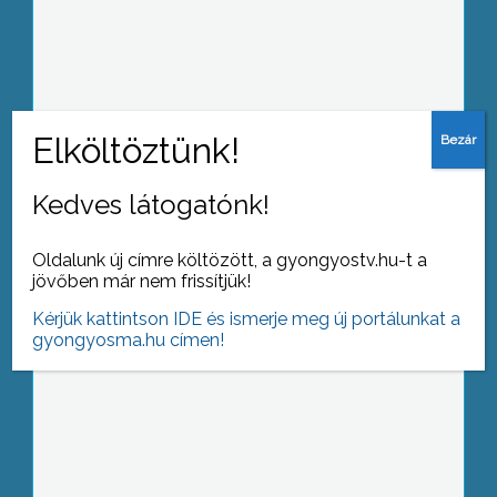
Átadták a felújított orvosi rendelőt
Gyöngyösorosziban
Kedves látogatónk!
Az idén első alkalommal a télen is
fesztiváli programok töltik meg
Gyöngyös Fő terét a karácsony előtti
Oldalunk új címre költözött, a gyongyostv.hu-t a
hetekben
jövőben már nem frissítjük!
Kérjük kattintson IDE és ismerje meg új portálunkat a
gyongyosma.hu címen!