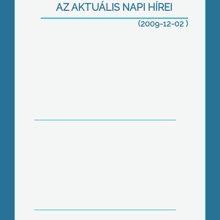
autófeltörések száma
AZ AKTUÁLIS NAPI HÍREI
(2009-12-02 )
Ruha, könyv és játékgyűjtést
szervezett ismét a rászorulók részére
az MSZP Nőtagozatának Gyöngyösi
Szervezete
Három nap alatt tizenöt színpadi
előadást láthatott a legutóbbi falusi
színjátszó fesztivál közönsége
Adácson