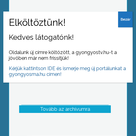
Arany és gyémántlakodalmas párok
ünnepeltek Abasáron
Kedves látogatónk!
Oldalunk új címre költözött, a gyongyostv.hu-t a
jövőben már nem frissítjük!
Kérjük kattintson IDE és ismerje meg új portálunkat a
gyongyosma.hu címen!
Tovább az archívumra