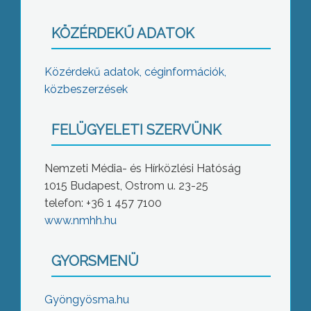
KÖZÉRDEKŰ ADATOK
Közérdekű adatok, céginformációk,
közbeszerzések
FELÜGYELETI SZERVÜNK
Nemzeti Média- és Hírközlési Hatóság
1015 Budapest, Ostrom u. 23-25
telefon: +36 1 457 7100
www.nmhh.hu
GYORSMENÜ
Gyöngyösma.hu