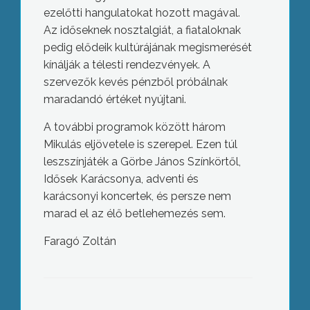
ezelőtti hangulatokat hozott magával.
Az időseknek nosztalgiát, a fiataloknak
pedig elődeik kultúrájának megismerését
kínálják a télesti rendezvények. A
szervezők kevés pénzből próbálnak
maradandó értéket nyújtani.
A további programok között három
Mikulás eljövetele is szerepel. Ezen túl
leszszínjáték a Görbe János Színkörtől,
Idősek Karácsonya, adventi és
karácsonyi koncertek, és persze nem
marad el az élő betlehemezés sem.
Faragó Zoltán
Az adventi időszakban országszerte
megnő a zsebtolvajlások és az