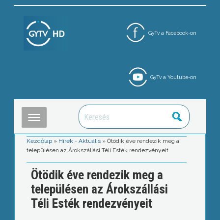
GyTv a Facebook-on
GyTv a Youtube-on
Kezdőlap
»
Hírek - Aktuális
»
Ötödik éve rendezik meg a
településen az Árokszállási Téli Esték rendezvényeit
Ötödik éve rendezik meg a
településen az Árokszállási
Téli Esték rendezvényeit