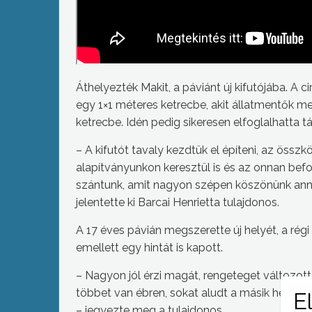
Áthelyezték Makit, a páviánt új kifutójába. A 
egy 1×1 méteres ketrecbe, akit állatmentők me
ketrecbe. Idén pedig sikeresen elfoglalhatta t
– A kifutót tavaly kezdtük el építeni, az összkö
alapítványunkon keresztül is és az onnan befo
szántunk, amit nagyon szépen köszönünk annak i
jelentette ki Barcai Henrietta tulajdonos.
A 17 éves pávián megszerette új helyét, a régi
emellett egy hintát is kapott.
– Nagyon jól érzi magát, rengeteget változott,
többet van ébren, sokat aludt a másik helyen, a
– jegyezte meg a tulajdonos.