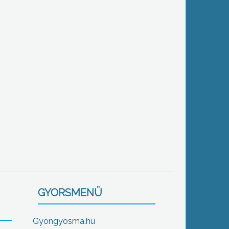
GYORSMENÜ
Gyöngyösma.hu