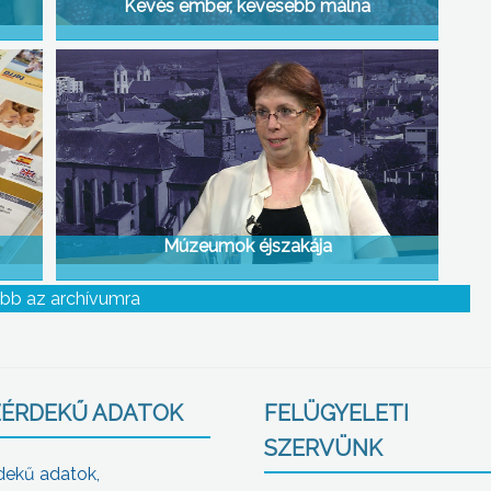
Kevés ember, kevesebb málna
Múzeumok éjszakája
bb az archívumra
ÉRDEKŰ ADATOK
FELÜGYELETI
SZERVÜNK
dekű adatok,