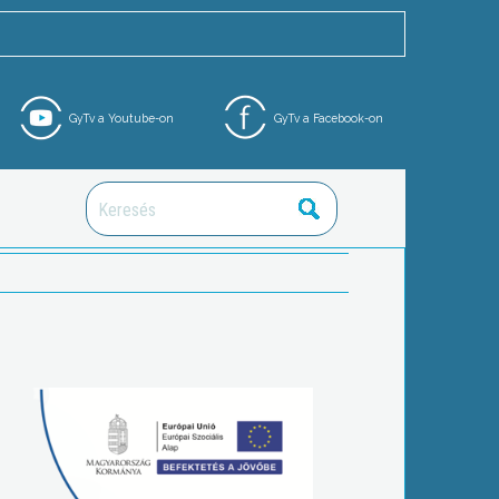
GyTv a Youtube-on
GyTv a Facebook-on