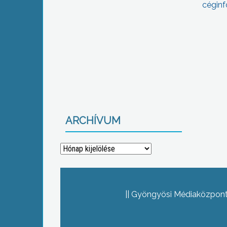
céginf
ARCHÍVUM
Archívum
Gyöngyösi Médiaközpont 