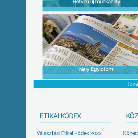
Hetven új munkahely
Irány Egyiptom!
Tová
ETIKAI KÓDEX
KÖZ
Választási Etikai Kódex 2022
Közér