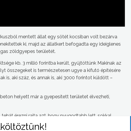
cirkuszból mentett állat egy sötét kocsiban volt bezárva
nekítettek ki, majd az állatkert befogadta egy ideiglenes
ágas zöldgyepes területét.
ltsége kb. 3 millió forintba került, gyűjtöttünk Makinak az
lyt összegeket is természetesen ugye a kifutó építésére
s, aki száz, és annak is, aki 3000 forintot küldött –
 beton helyett már a gyepesített területet élvezheti,
 tehát érezni rajta azt, hogy nyugodtabb lett, sokkal
zért azt figyeltük aktívabb jön, megy, eszi végre a füvet is