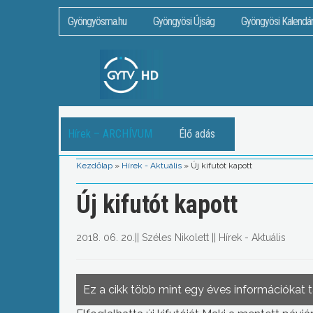
Gyöngyösma.hu
Gyöngyösi Újság
Gyöngyösi Kalendá
Hírek – ARCHÍVUM
Élő adás
Kezdőlap
»
Hírek - Aktuális
»
Új kifutót kapott
Új kifutót kapott
2018. 06. 20.
||
Széles Nikolett
||
Hírek - Aktuális
Ez a cikk több mint egy éves információkat 