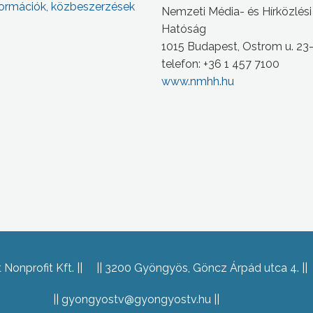
ormációk, közbeszerzések
Nemzeti Média- és Hírközlési
Hatóság
1015 Budapest, Ostrom u. 23
telefon: +36 1 457 7100
www.nmhh.hu
Nonprofit Kft.
3200 Gyöngyös, Göncz Árpád utca 4.
gyongyostv@gyongyostv.hu