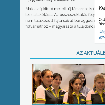
Ke
Maki az új kifutó mellett, új társaknak is örv
lesz a lakótársa. Az összeszoktatás folyamat
Old
nem találkozott fajtársaival, bár aggódnak a g
fris
folyamathoz – magyarázta a tulajdonos.
Kér
gyo
AZ AKTUÁLIS