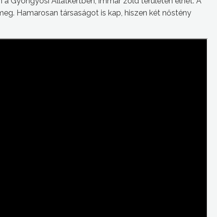
án a Gyöngyösi Állatkertben, immár zöld területen élhet. A
 meg. Hamarosan társaságot is kap, hiszen két nőstény