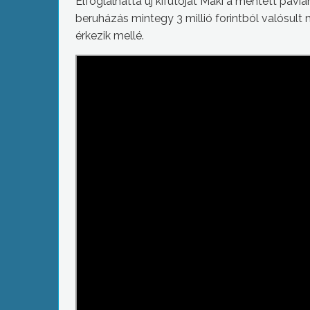
Elfoglalhatta új kifutóját Maki a mentett pávi
beruházás mintegy 3 millió forintból valósult
érkezik mellé.