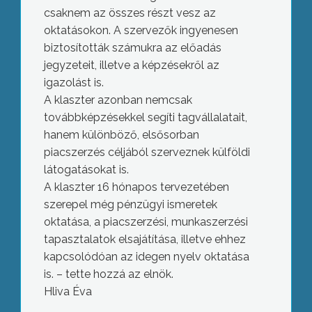
csaknem az összes részt vesz az
oktatásokon. A szervezők ingyenesen
biztosították számukra az előadás
jegyzeteit, illetve a képzésekről az
igazolást is.
A klaszter azonban nemcsak
továbbképzésekkel segíti tagvállalatait,
hanem különböző, elsősorban
piacszerzés céljából szerveznek külföldi
látogatásokat is.
A klaszter 16 hónapos tervezetében
szerepel még pénzügyi ismeretek
oktatása, a piacszerzési, munkaszerzési
tapasztalatok elsajátítása, illetve ehhez
kapcsolódóan az idegen nyelv oktatása
is. – tette hozzá az elnök.
Hliva Éva