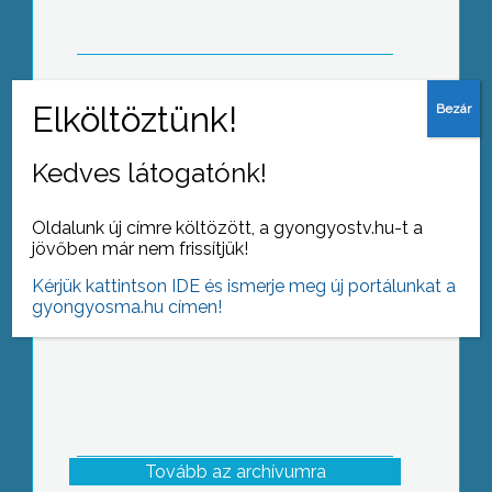
A Kálváriaparti Általános Iskola és
Kedves látogatónk!
Sportiskola az alsó tagozatos diákok
részére Mikulás úszóversenyt
rendezett, ahol megmutatták
Oldalunk új címre költözött, a gyongyostv.hu-t a
úszótehetségüket a tanulók
jövőben már nem frissítjük!
Kérjük kattintson IDE és ismerje meg új portálunkat a
gyongyosma.hu címen!
Tovább az archívumra