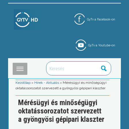
GyTv a Facebook-on
GyTv a Youtube-on
Kezdőlap
»
Hírek - Aktuális
»
Mérésügyi és minőségügyi
oktatássorozatot szervezett a gyöngyösi gépipari klaszter
Mérésügyi és minőségügyi
oktatássorozatot szervezett
a gyöngyösi gépipari klaszter