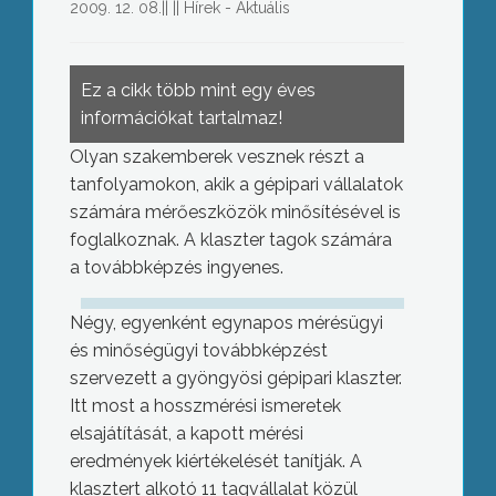
2009. 12. 08.
||
||
Hírek - Aktuális
Ez a cikk több mint egy éves
információkat tartalmaz!
Olyan szakemberek vesznek részt a
tanfolyamokon, akik a gépipari vállalatok
számára mérőeszközök minősítésével is
foglalkoznak. A klaszter tagok számára
a továbbképzés ingyenes.
Négy, egyenként egynapos mérésügyi
és minőségügyi továbbképzést
szervezett a gyöngyösi gépipari klaszter.
Itt most a hosszmérési ismeretek
elsajátítását, a kapott mérési
eredmények kiértékelését tanítják. A
klasztert alkotó 11 tagvállalat közül