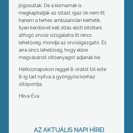
jogosultak. De a kismamák is
megkaphatják az oltást, igaz ők nem itt,
hanem a terhes ambulancián kérhetik.
Ilyen kérdőívet kell oltás előtt kitölteni,
átfogó orvosi vizsgálatra itt nincs
lehetőség, mondja az orvosigazgató. És
arra sincs lehetőség, hogy előre
megvásárolt oltóanyagot adjanak be.
Hétköznapokon reggel 8-órától tól este
8-ig tart nyitva a gyöngyösi kórház
oltópontja.
Hliva Éva
Húsz éve alakult meg Gyöngyösön az
Értelmi Fogyatékosok Napközi
AZ AKTUÁLIS NAPI HÍREI
Otthona