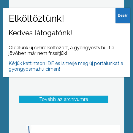
Kincses Kolozsvár és Gyöngyös város
találkozásából csak jó dolog születhet
Kedves látogatónk!
Oldalunk új címre költözött, a gyongyostv.hu-t a
jövőben már nem frissítjük!
Kérjük kattintson IDE és ismerje meg új portálunkat a
gyongyosma.hu címen!
Tovább az archívumra