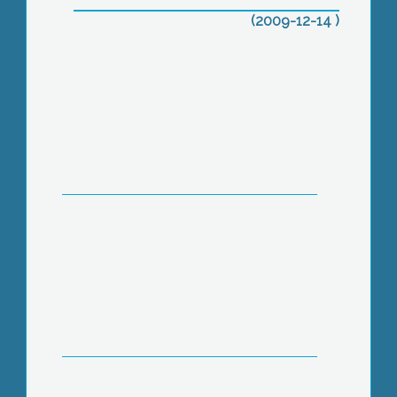
(2009-12-14 )
A hóágyúkat már beüzemelték,
azonban az elmúlt időszakban nem
sok hó esett a kékestetői sípályán
Újra Gyöngyöstarjáné a legnagyobb
mennyiségben egyszerre készített
forraltbor magyar rekordja