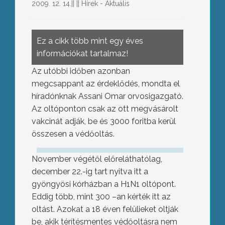
2009. 12. 14.
||
||
Hírek - Aktuális
Ez a cikk több mint egy éves
információkat tartalmaz!
Az utóbbi időben azonban
megcsappant az érdeklődés, mondta el
híradónknak Assani Omar orvosigazgató.
Az oltóponton csak az ott megvásárolt
vakcinát adják, be és 3000 foritba kerül
összesen a védőoltás.
November végétől előreláthatólag,
december 22.-ig tart nyitva itt a
gyöngyösi kórházban a H1N1 oltópont.
Eddig több, mint 300 –an kérték itt az
oltást. Azokat a 18 éven felülieket oltják
be, akik térítésmentes védőoltásra nem