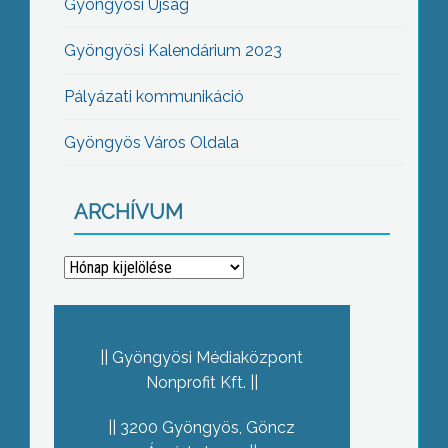
Gyöngyösi Újság
Gyöngyösi Kalendárium 2023
Pályázati kommunikáció
Gyöngyös Város Oldala
ARCHÍVUM
Archívum
Gyöngyösi Médiaközpont
Nonprofit Kft.
3200 Gyöngyös, Göncz