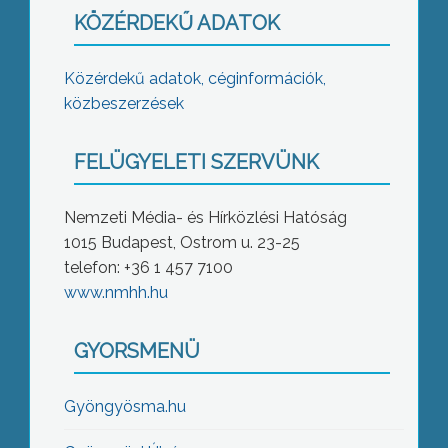
KÖZÉRDEKŰ ADATOK
Közérdekű adatok, céginformációk,
közbeszerzések
FELÜGYELETI SZERVÜNK
Nemzeti Média- és Hírközlési Hatóság
1015 Budapest, Ostrom u. 23-25
telefon: +36 1 457 7100
www.nmhh.hu
GYORSMENÜ
Gyöngyösma.hu