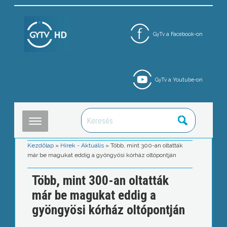
GyTv a Facebook-on
GyTv a Youtube-on
Kezdőlap
»
Hírek - Aktuális
»
Több, mint 300-an oltatták
már be magukat eddig a gyöngyösi kórház oltópontján
Több, mint 300-an oltatták
már be magukat eddig a
gyöngyösi kórház oltópontján